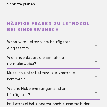
Schritte planen.
HÄUFIGE FRAGEN ZU LETROZOL
BEI KINDERWUNSCH
Wann wird Letrozol am häufigsten
eingesetzt?
Wie lange dauert die Einnahme
Am häufigsten wird es bei PCOS und
normalerweise?
ausbleibendem Eisprung eingesetzt. Es kann aber
auch in anderen Behandlungsplänen vorkommen,
Muss ich unter Letrozol zur Kontrolle
Meist sind es nur wenige Tage zu Beginn des
wenn die Fachperson Letrozol in dieser Situation
kommen?
Zyklus. Die genaue Dauer und die Dosis legt die
für sinnvoll hält.
behandelnde Fachperson fest, weil sie von deiner
Welche Nebenwirkungen sind am
Ja, in der Regel schon. Ultraschallkontrollen
Ausgangslage und der gewünschten Reaktion
häufigsten?
helfen zu sehen, wie die Eierstöcke reagieren, ob
abhängen.
die Schleimhaut passend aufgebaut ist und ob
Ist Letrozol bei Kinderwunsch ausserhalb der
Zu den möglichen Beschwerden zählen