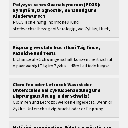
Polyzystisches Ovarialsyndrom (PCOS):
Symptöm, Diagnostik, Behandlig und
Kinderwunsch
PCOS isch e hüfigi hormonelli und
stoffwechselbezogeni Veralagig, wo Zyklus, Huet,
Gwicht und Fruchtbarkeit chan beeinflusse.
Eisprung verstah: fruchtbari Täg finde,
Aazeiche und Tests
D Chance uf e Schwangerschaft konzentriert sich uf
e paar wenigi Täg im Zyklus. I däm Leitfade luegsch
du, was bim Eisprung passiert, wie lang...
Clomifen oder Letrozol: Was ist der
Unterschied bei Zyklusbehandlung und
Eisprungauslösung in der Schwiiz?
Clomifen und Letrozol werden eingesetzt, wenn dr
Zyklus Unterschtützig brucht oder dr Eisprung
gezielt usgelöst werde soll.
Natürigi Insemination: Führt sie würklich zu