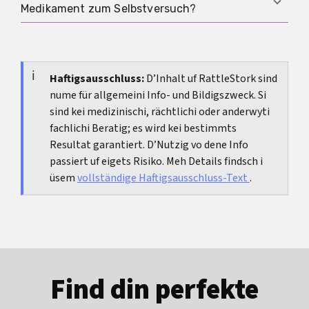
starken Blutungen, positivem
Medikament zum Selbstversuch?
Entscheidend ist, ob das Hauptproblem wirklich
Schwangerschaftstest oder einer möglichen
beim Eisprung liegt und ob Letrozol für das
allergischen Reaktion solltest du dich sofort
Weil Dosis, Timing, Risiken und die passende
konkrete Behandlungsziel passt.
melden.
Kontrolle von deiner Ausgangslage abhängen.
Ohne Diagnose und Monitoring kann man die
Haftigsausschluss:
D’Inhalt uf RattleStork sind
nume für allgemeini Info- und Bildigszweck. Si
Wirkung leicht falsch einordnen und unnötige
sind kei medizinischi, rächtlichi oder anderwyti
Risiken eingehen.
fachlichi Beratig; es wird kei bestimmts
Resultat garantiert. D’Nutzig vo dene Info
passiert uf eigets Risiko. Meh Details findsch i
üsem
vollständige Haftigsausschluss-Text
.
Find din perfekte