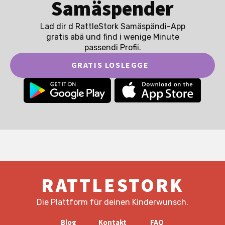
Samäspender
Lad dir d RattleStork Samäspändi-App
gratis abä und find i wenige Minute
passendi Profii.
GRATIS LOSLEGGE
RATTLESTORK
Die Plattform für deinen Kinderwunsch.
Blog
Kontakt
FAQ