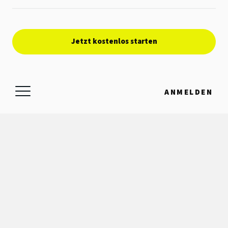
Jetzt kostenlos starten
ANMELDEN
RATTLESTORK
Die Plattform für deinen Kinderwunsch.
Blog
Kontakt
FAQ
Impressum
Datenschutz
Cookie-Richtlinie
Nutzungsbedingungen