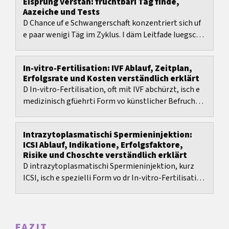
Eisprung verstah: fruchtbari Täg finde,
Aazeiche und Tests
D Chance uf e Schwangerschaft konzentriert sich uf
e paar wenigi Täg im Zyklus. I däm Leitfade luegsch
du, was bim Eisprung passiert, wie lang...
In-vitro-Fertilisation: IVF Ablauf, Zeitplan,
Erfolgsrate und Kosten verständlich erklärt
D In-vitro-Fertilisation, oft mit IVF abchürzt, isch e
medizinisch gfüehrti Form vo künstlicher Befruchtig
mit klare Schritt, aber au mit vil...
Intrazytoplasmatischi Spermieninjektion:
ICSI Ablauf, Indikatione, Erfolgsfaktore,
Risike und Choschte verständlich erklärt
D intrazytoplasmatischi Spermieninjektion, kurz
ICSI, isch e spezielli Form vo dr In-vitro-Fertilisation
und isch vor allem entwickelt worde, um...
FAZIT