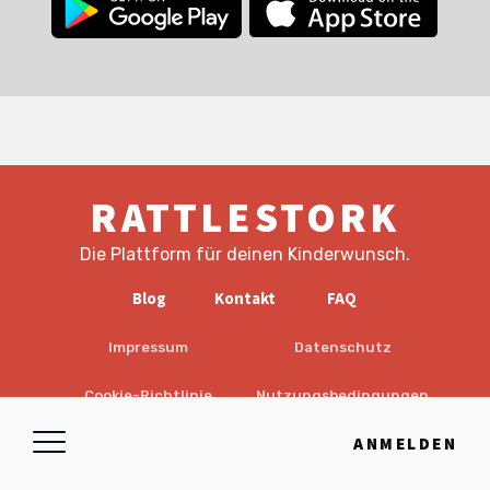
RATTLESTORK
Die Plattform für deinen Kinderwunsch.
Blog
Kontakt
FAQ
Impressum
Datenschutz
Cookie-Richtlinie
Nutzungsbedingungen
ANMELDEN
EULA
Haftungsausschluss
© 2026 RattleStork UG