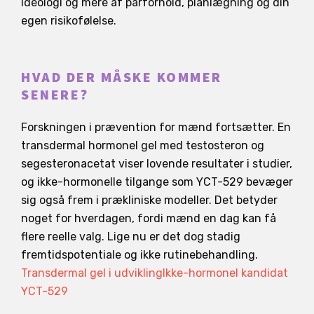
ideologi og mere af parforhold, planlægning og din
egen risikofølelse.
HVAD DER MÅSKE KOMMER
SENERE?
Forskningen i prævention for mænd fortsætter. En
transdermal hormonel gel med testosteron og
segesteronacetat viser lovende resultater i studier,
og ikke-hormonelle tilgange som YCT-529 bevæger
sig også frem i prækliniske modeller. Det betyder
noget for hverdagen, fordi mænd en dag kan få
flere reelle valg. Lige nu er det dog stadig
fremtidspotentiale og ikke rutinebehandling.
Transdermal gel i udvikling
Ikke-hormonel kandidat
YCT-529