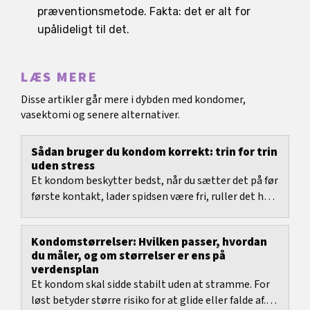
præventionsmetode. Fakta: det er alt for
upålideligt til det.
LÆS MERE
Disse artikler går mere i dybden med kondomer,
vasektomi og senere alternativer.
Sådan bruger du kondom korrekt: trin for trin
uden stress
Et kondom beskytter bedst, når du sætter det på før
første kontakt, lader spidsen være fri, ruller det helt
ud og tager det af kontrolleret bagefter....
Kondomstørrelser: Hvilken passer, hvordan
du måler, og om størrelser er ens på
verdensplan
Et kondom skal sidde stabilt uden at stramme. For
løst betyder større risiko for at glide eller falde af.