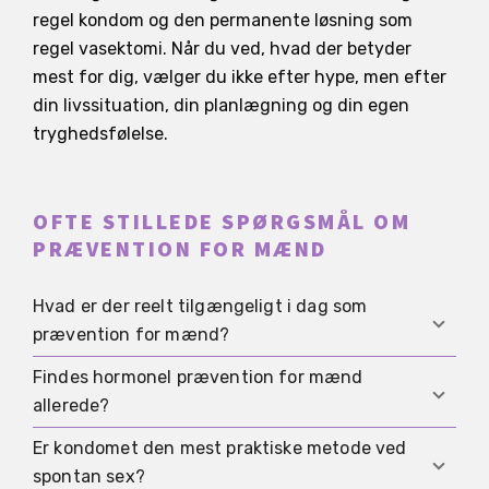
regel kondom og den permanente løsning som
regel vasektomi. Når du ved, hvad der betyder
mest for dig, vælger du ikke efter hype, men efter
din livssituation, din planlægning og din egen
tryghedsfølelse.
OFTE STILLEDE SPØRGSMÅL OM
PRÆVENTION FOR MÆND
Hvad er der reelt tilgængeligt i dag som
prævention for mænd?
Findes hormonel prævention for mænd
I hverdagen er kondom og vasektomi de vigtigste
allerede?
reelt brugbare muligheder. Hormonelle og ikke-
hormonelle metoder bliver undersøgt, men er
Er kondomet den mest praktiske metode ved
Ikke som en normal mulighed i hverdagen. Der er
endnu ikke standardbehandling.
spontan sex?
lovende studier, men metoderne er endnu ikke