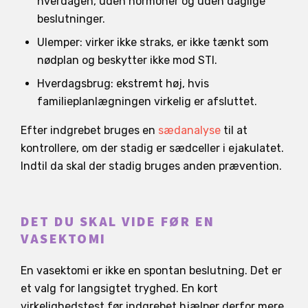
hverdagen, uden hormoner og uden daglige
beslutninger.
Ulemper: virker ikke straks, er ikke tænkt som
nødplan og beskytter ikke mod STI.
Hverdagsbrug: ekstremt høj, hvis
familieplanlægningen virkelig er afsluttet.
Efter indgrebet bruges en
sædanalyse
til at
kontrollere, om der stadig er sædceller i ejakulatet.
Indtil da skal der stadig bruges anden prævention.
DET DU SKAL VIDE FØR EN
VASEKTOMI
En vasektomi er ikke en spontan beslutning. Det er
et valg for langsigtet tryghed. En kort
virkelighedstest før indgrebet hjælper derfor mere