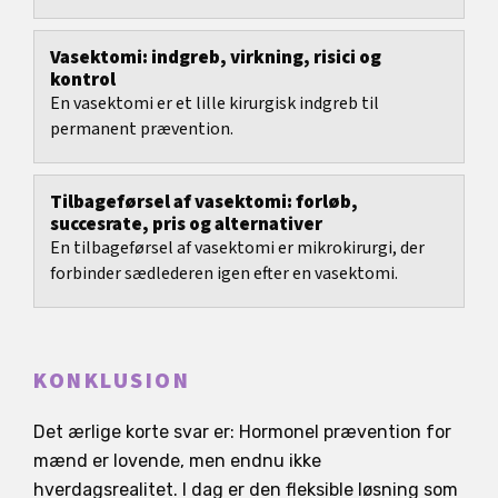
For stramt betyder ofte tryk, mindre...
Vasektomi: indgreb, virkning, risici og
kontrol
En vasektomi er et lille kirurgisk indgreb til
permanent prævention.
Tilbageførsel af vasektomi: forløb,
succesrate, pris og alternativer
En tilbageførsel af vasektomi er mikrokirurgi, der
forbinder sædlederen igen efter en vasektomi.
KONKLUSION
Det ærlige korte svar er: Hormonel prævention for
mænd er lovende, men endnu ikke
hverdagsrealitet. I dag er den fleksible løsning som