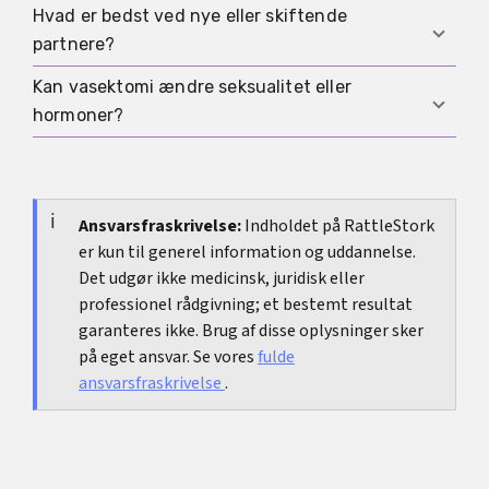
infektionsbeskyttelse er det stadig relevant.
fertilitetsveje som sædudtagning efterfulgt af
Hvad er bedst ved nye eller skiftende
Så er kondomet som regel den mest fleksible
behandling. Derfor bør beslutningen træffes
partnere?
løsning. Du bør kun vælge vasektomi, hvis du
med omtanke.
virkelig er tryg ved den permanente retning.
Kan vasektomi ændre seksualitet eller
I de situationer er kondomet ofte den bedste
hormoner?
base, fordi det også hjælper mod mange
infektioner og er tilgængeligt med det samme.
Vasektomi afbryder sædlederne, ikke
hormonproduktionen. Det er ikke en
hormonbehandling og ændrer ikke mandlig
Ansvarsfraskrivelse:
Indholdet på RattleStork
er kun til generel information og uddannelse.
hormonregulering direkte.
Det udgør ikke medicinsk, juridisk eller
professionel rådgivning; et bestemt resultat
garanteres ikke. Brug af disse oplysninger sker
på eget ansvar. Se vores
fulde
ansvarsfraskrivelse
.