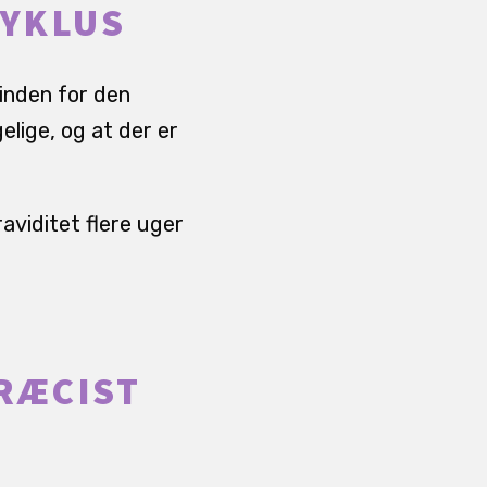
CYKLUS
 inden for den
lige, og at der er
raviditet flere uger
RÆCIST