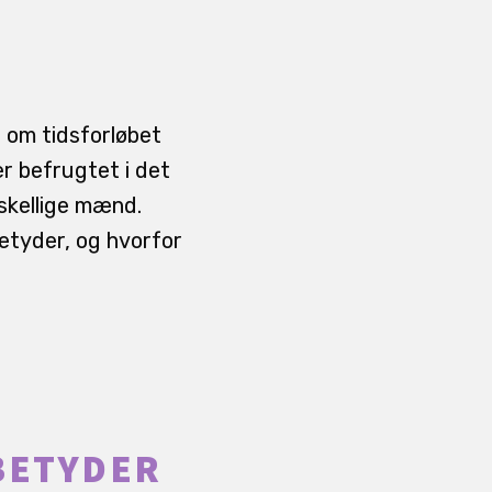
 om tidsforløbet
er befrugtet i det
rskellige mænd.
betyder, og hvorfor
BETYDER