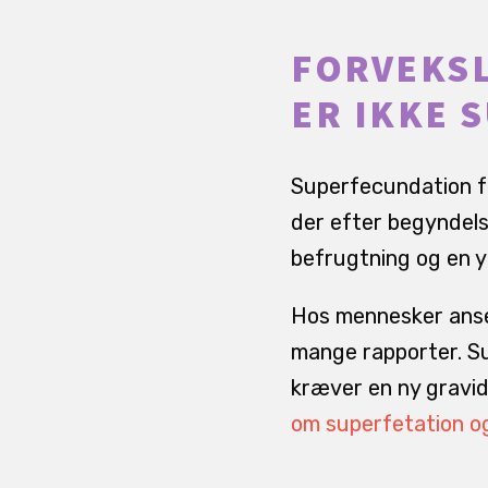
FORVEKSL
ER IKKE 
Superfecundation fo
der efter begyndels
befrugtning og en y
Hos mennesker anse
mange rapporter. Su
kræver en ny gravid
om superfetation og