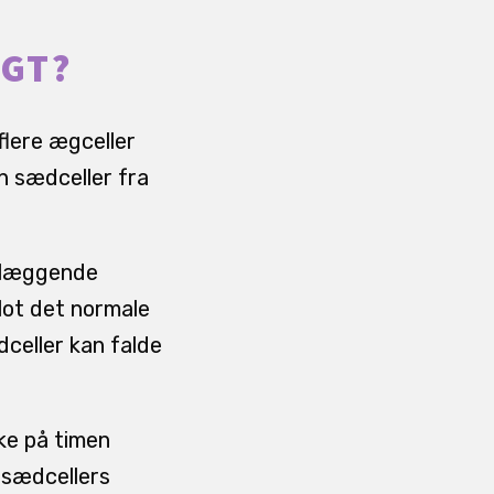
IGT?
flere ægceller
an sædceller fra
ndlæggende
lot det normale
celler kan falde
ke på timen
 sædcellers