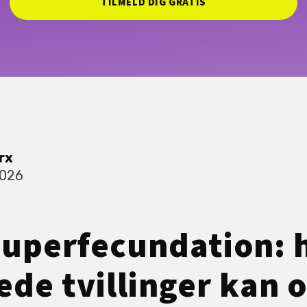
TILMELD DIG GRATIS
rx
2026
superfecundation:
de tvillinger kan o