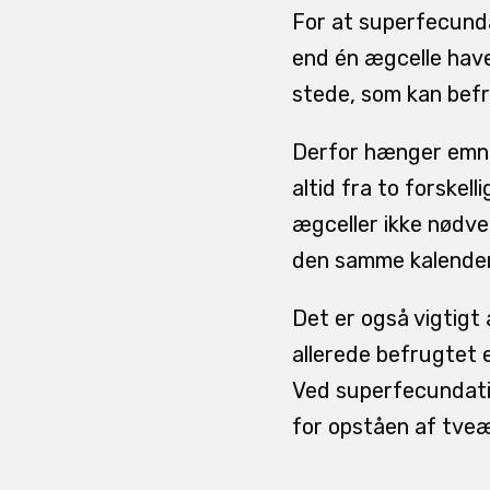
For at superfecunda
end én ægcelle have
stede, som kan befr
Derfor hænger emne
altid fra to forskel
ægceller ikke nødve
den samme kalende
Det er også vigtigt
allerede befrugtet e
Ved superfecundati
for opståen af tveæ