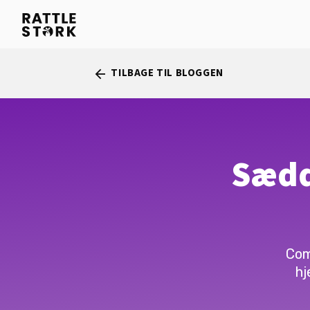
TILBAGE TIL BLOGGEN
arrow_back
Sædd
Com
hj