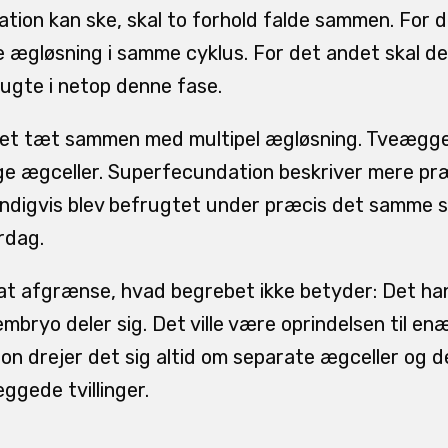
tion kan ske, skal to forhold falde sammen. For d
 ægløsning i samme cyklus. For det andet skal de
ugte i netop denne fase.
t tæt sammen med multipel ægløsning. Tveæggede
lige ægceller. Superfecundation beskriver mere præ
ndigvis blev befrugtet under præcis det samme sa
rdag.
 at afgrænse, hvad begrebet ikke betyder: Det han
mbryo deler sig. Det ville være oprindelsen til enæ
on drejer det sig altid om separate ægceller og 
ggede tvillinger.