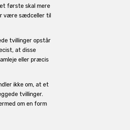
et første skal mere
r være sædceller til
 tvillinger opstår
cist, at disse
mleje eller præcis
dler ikke om, at et
ggede tvillinger.
dermed om en form