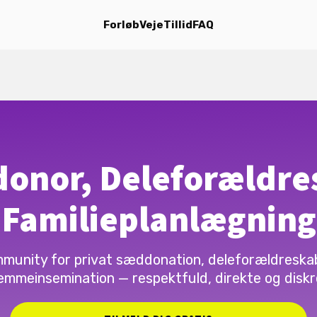
Forløb
Veje
Tillid
FAQ
onor, Deleforældre
Familieplanlægning
munity for privat sæddonation, deleforældreska
emmeinsemination — respektfuld, direkte og diskr