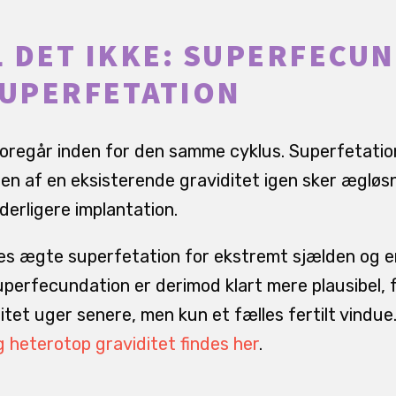
 DET IKKE: SUPERFECU
SUPERFETATION
regår inden for den samme cyklus. Superfetation 
en af en eksisterende graviditet igen sker ægløsn
derligere implantation.
s ægte superfetation for ekstremt sjælden og er 
perfecundation er derimod klart mere plausibel, f
itet uger senere, men kun et fælles fertilt vindue
 heterotop graviditet findes her
.