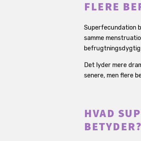
FLERE BE
Superfecundation bet
samme menstruations
befrugtningsdygtige 
Det lyder mere drama
senere, men flere b
HVAD SUP
BETYDER