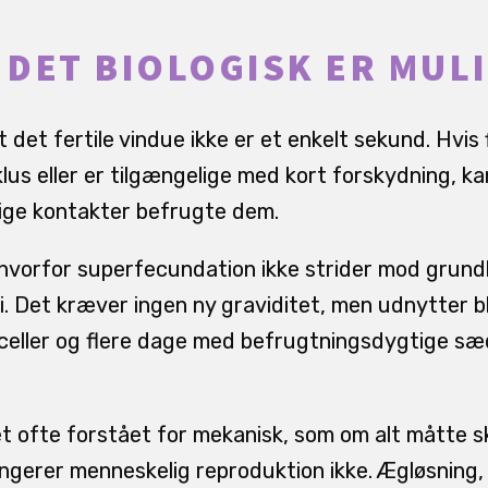
DET BIOLOGISK ER MUL
 det fertile vindue ikke er et enkelt sekund. Hvis 
lus eller er tilgængelige med kort forskydning, k
lige kontakter befrugte dem.
, hvorfor superfecundation ikke strider mod gru
i. Det kræver ingen ny graviditet, men udnytter b
gceller og flere dage med befrugtningsdygtige sæd
net ofte forstået for mekanisk, som om alt måtte s
ngerer menneskelig reproduktion ikke. Ægløsning,