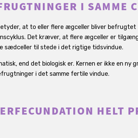
FRUGTNINGER I SAMME 
yder, at to eller flere ægceller bliver befrugtet
cyklus. Det kræver, at flere ægceller er tilgænge
sædceller til stede i det rigtige tidsvindue.
tisk, end det biologisk er. Kernen er ikke en ny g
efrugtninger i det samme fertile vindue.
ERFECUNDATION HELT P
?