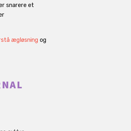
er snarere et
er
rstå ægløsning
og
RNAL