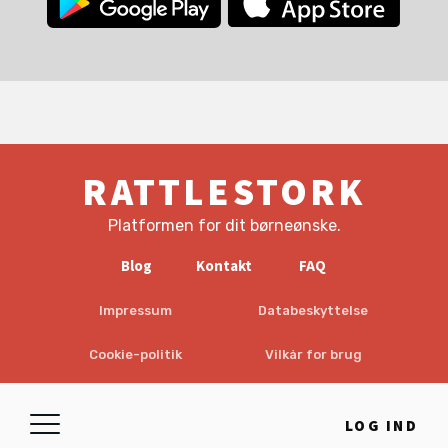
RATTLESTORK
Platformen for dit børneønske.
Blog
Kontakt
FAQ
Impressum
Databeskyttelse
Cookie-politik
Vilkår for brug
EULA
Ansvarsfraskrivelse
LOG IND
© 2026 RattleStork UG