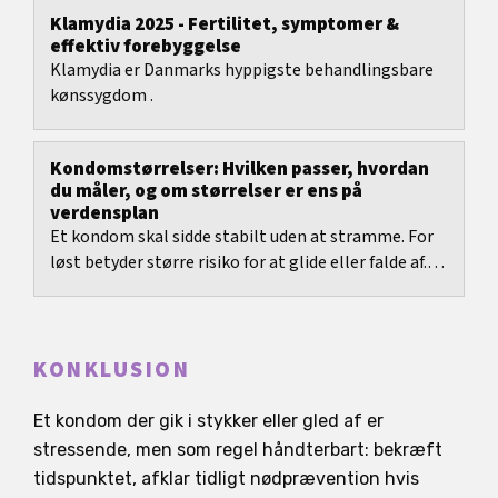
Klamydia 2025 - Fertilitet, symptomer &
effektiv forebyggelse
Klamydia er Danmarks hyppigste behandlingsbare
kønssygdom .
Kondomstørrelser: Hvilken passer, hvordan
du måler, og om størrelser er ens på
verdensplan
Et kondom skal sidde stabilt uden at stramme. For
løst betyder større risiko for at glide eller falde af.
For stramt betyder ofte tryk, mindre...
KONKLUSION
Et kondom der gik i stykker eller gled af er
stressende, men som regel håndterbart: bekræft
tidspunktet, afklar tidligt nødprævention hvis