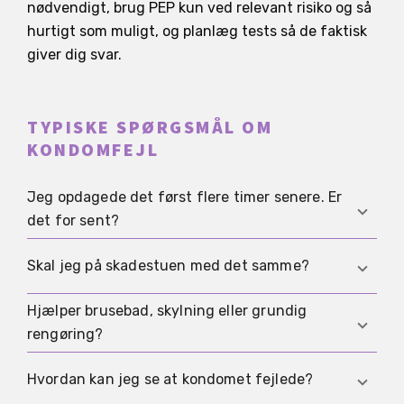
nødvendigt, brug PEP kun ved relevant risiko og så
hurtigt som muligt, og planlæg tests så de faktisk
giver dig svar.
TYPISKE SPØRGSMÅL OM
KONDOMFEJL
Jeg opdagede det først flere timer senere. Er
det for sent?
Nej, men prioritering betyder mere:
Skal jeg på skadestuen med det samme?
nødprævention har klare tidsfrister, PEP er kun
for bestemte risikosituationer og skal startes
Hjælper brusebad, skylning eller grundig
Ved de fleste kondomfejl er rettidig rådgivning
meget tidligt, og tests skal timmes så du ikke får
rengøring?
nok. Hvis relevant HIV-risiko er mulig og du stadig
falsk tryghed af at teste for tidligt.
er inden for PEP-vinduet, eller hvis der er
Almindelig vask er ok, men aggressiv rengøring
Hvordan kan jeg se at kondomet fejlede?
kraftige smerter, blødning eller skader, giver
eller skylninger kan irritere væv og er ikke en