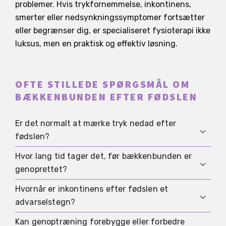
problemer. Hvis trykfornemmelse, inkontinens,
smerter eller nedsynkningssymptomer fortsætter
eller begrænser dig, er specialiseret fysioterapi ikke
luksus, men en praktisk og effektiv løsning.
OFTE STILLEDE SPØRGSMÅL OM
BÆKKENBUNDEN EFTER FØDSLEN
Er det normalt at mærke tryk nedad efter
fødslen?
Hvor lang tid tager det, før bækkenbunden er
En let trykfornemmelse kan forekomme i de
genoprettet?
første uger, især efter lang tids stående eller
bæring. Det vigtige er, om det bliver bedre over
Hvornår er inkontinens efter fødslen et
Mange mærker de første forbedringer i løbet af
tid, eller om der kommer en stærk
advarselstegn?
de første uger, men fuld genopretning og
fremmedlegemefornemmelse eller en udposning.
belastningsevne kan tage måneder og afhænger
Kan genoptræning forebygge eller forbedre