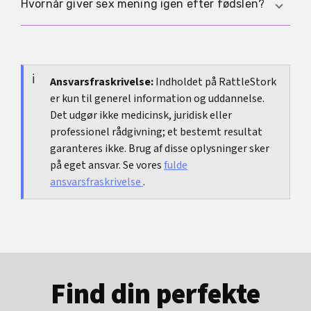
Nej. I starten er samtale, ydre observation og de
Hvornår giver sex mening igen efter fødslen?
generelt føler, at det bliver værre i stedet for
første øvelser ofte nok. En indvendig
bedre.
undersøgelse giver kun mening, hvis du
Der findes ikke en fast dato, som passer til alle.
samtykker, og hvis den reelt hjælper vurderingen.
Sex giver først mening igen, når heling, lyst,
tørhed, trykfornemmelse og smerter tillader det.
Ansvarsfraskrivelse:
Indholdet på RattleStork
er kun til generel information og uddannelse.
Hvis det gør ondt, strammer eller føles tungt
Det udgør ikke medicinsk, juridisk eller
nedad, er det bedre at holde pause og få afklaret
professionel rådgivning; et bestemt resultat
det end at presse sig videre. Læs også vores
garanteres ikke. Brug af disse oplysninger sker
artikel
Smerter ved sex efter fødslen
.
på eget ansvar. Se vores
fulde
ansvarsfraskrivelse
.
Find din perfekte