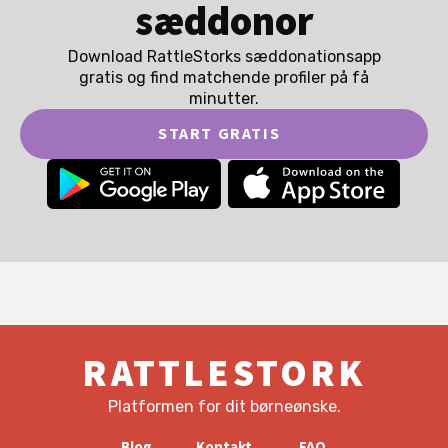
sæddonor
Download RattleStorks sæddonationsapp
gratis og find matchende profiler på få
minutter.
START GRATIS
RATTLESTORK
Platformen for dit børneønske.
Blog
Kontakt
FAQ