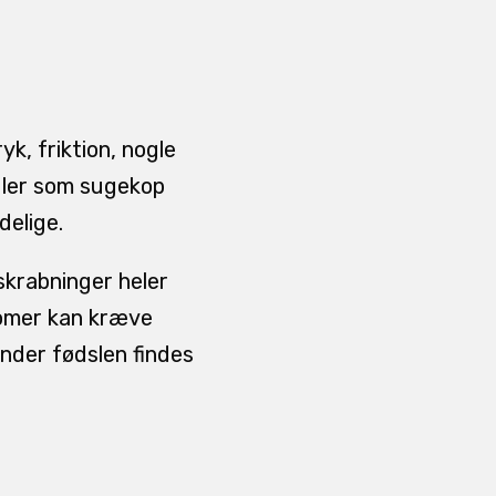
k, friktion, nogle
idler som sugekop
delige.
skrabninger heler
tomer kan kræve
under fødslen findes