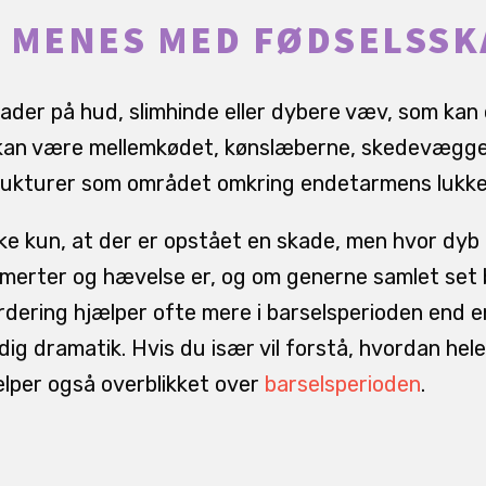
 MENES MED FØDSELSSK
ader på hud, slimhinde eller dybere væv, som kan
t kan være mellemkødet, kønslæberne, skedevægge
rukturer som området omkring endetarmens lukk
ke kun, at der er opstået en skade, men hvor dyb 
smerter og hævelse er, og om generne samlet set 
rdering hjælper ofte mere i barselsperioden end e
ødig dramatik. Hvis du især vil forstå, hvordan he
ælper også overblikket over
barselsperioden
.