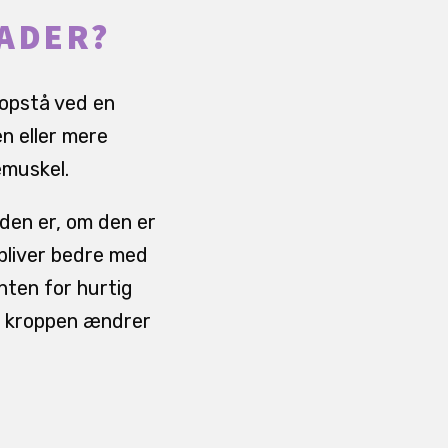
ADER?
 opstå ved en
n eller mere
emuskel.
den er, om den er
bliver bedre med
nten for hurtig
le kroppen ændrer