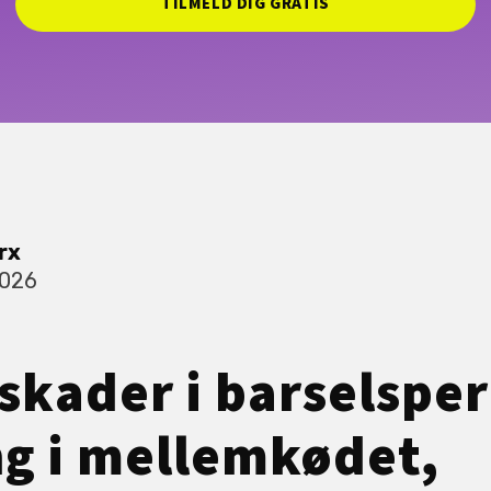
TILMELD DIG GRATIS
rx
2026
skader i barselspe
ng i mellemkødet,