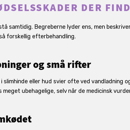
ØDSELSSKADER DER FIN
stå samtidig. Begreberne lyder ens, men beskriver
å forskellig efterbehandling.
ninger og små rifter
i slimhinde eller hud svier ofte ved vandladning o
les meget ubehagelige, selv når de medicinsk vurd
emkødet