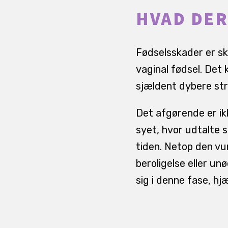
HVAD DER
Fødselsskader er sk
vaginal fødsel. De
sjældent dybere st
Det afgørende er ik
syet, hvor udtalte 
tiden. Netop den vu
beroligelse eller un
sig i denne fase, hj