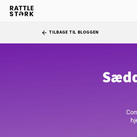
TILBAGE TIL BLOGGEN
arrow_back
Sædd
Com
hj