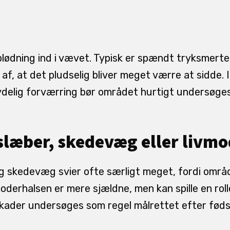
ødning ind i vævet. Typisk er spændt tryksmerte,
 af, at det pludselig bliver meget værre at sidde.
ydelig forværring bør området hurtigt undersøges
nslæber, skedevæg eller livm
og skedevæg svier ofte særligt meget, fordi omr
vmoderhalsen er mere sjældne, men kan spille en rol
kader undersøges som regel målrettet efter føds