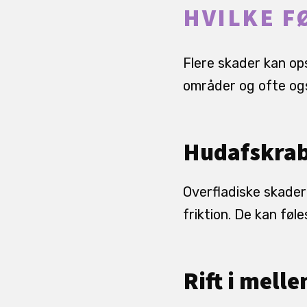
HVILKE F
Flere skader kan op
områder og ofte ogs
Hudafskrab
Overfladiske skader 
friktion. De kan fø
Rift i mell