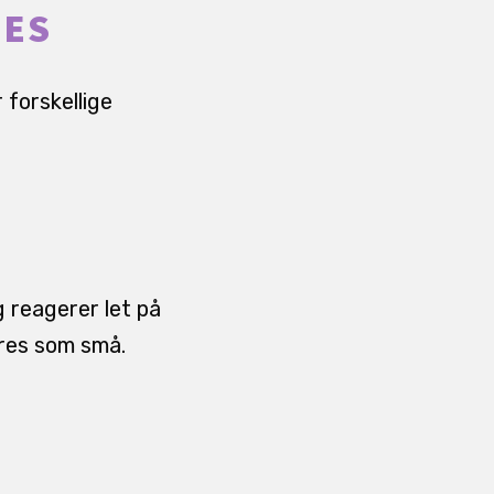
DES
 forskellige
g reagerer let på
eres som små.