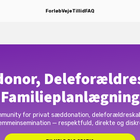
Forløb
Veje
Tillid
FAQ
onor, Deleforældre
Familieplanlægning
munity for privat sæddonation, deleforældreska
emmeinsemination — respektfuld, direkte og diskr