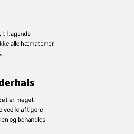
 tiltagende
 Ikke alle hæmatomer
.
oderhals
ådet er meget
le ved kraftigere
len og behandles