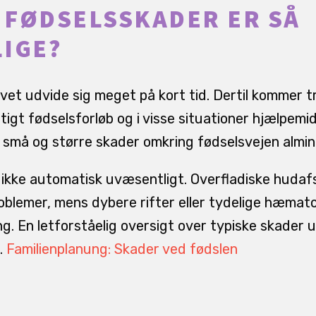
FØDSELSSKADER ER SÅ
IGE?
et udvide sig meget på kort tid. Dertil kommer try
igt fødselsforløb og i visse situationer hjælpem
r små og større skader omkring fødselsvejen almin
 ikke automatisk uvæsentligt. Overfladiske hudaf
oblemer, mens dybere rifter eller tydelige hæma
g. En letforståelig oversigt over typiske skader 
.
Familienplanung: Skader ved fødslen