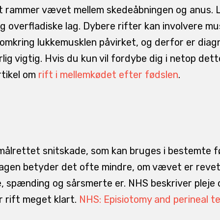
et rammer vævet mellem skedeåbningen og anus. L
g overfladiske lag. Dybere rifter kan involvere m
r omkring lukkemusklen påvirket, og derfor er diag
ig vigtig. Hvis du kun vil fordybe dig i netop de
rtikel om
rift i mellemkødet efter fødslen
.
 målrettet snitskade, som kan bruges i bestemte f
dagen betyder det ofte mindre, om vævet er revet e
, spænding og sårsmerte er. NHS beskriver pleje
r rift meget klart.
NHS: Episiotomy and perineal t