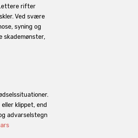
ettere rifter
uskler. Ved svære
nose, syning og
tte skademønster,
ødselssituationer.
ller klippet, end
 og advarselstegn
ears