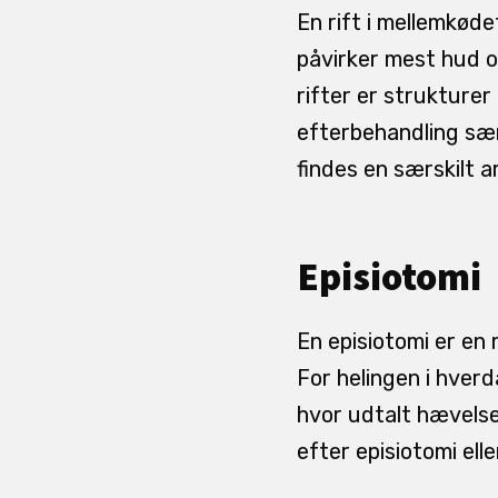
En rift i mellemkød
påvirker mest hud o
rifter er strukture
efterbehandling særl
findes en særskilt a
Episiotomi
En episiotomi er en
For helingen i hver
hvor udtalt hævelse
efter episiotomi elle