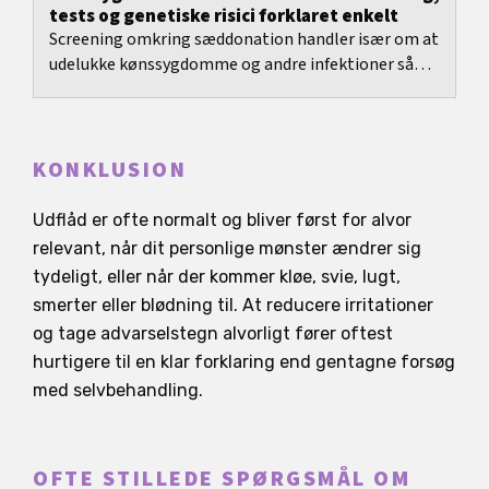
tests og genetiske risici forklaret enkelt
Screening omkring sæddonation handler især om at
udelukke kønssygdomme og andre infektioner så
godt som muligt samt reducere visse genetiske
risici...
KONKLUSION
Udflåd er ofte normalt og bliver først for alvor
relevant, når dit personlige mønster ændrer sig
tydeligt, eller når der kommer kløe, svie, lugt,
smerter eller blødning til. At reducere irritationer
og tage advarselstegn alvorligt fører oftest
hurtigere til en klar forklaring end gentagne forsøg
med selvbehandling.
OFTE STILLEDE SPØRGSMÅL OM