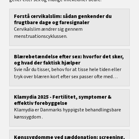
Forstå cervikalslim: sådan genkender du
frugtbare dage og faresignaler
Cervikalslim ændrer sig gennem
menstruationscyklussen.
Blærebetændelse efter sex: hvorfor det sker,
og hvad der faktisk hjælper
Svie når du tisser, behov for at tisse hele tiden eller
tryk over blæren kort efter sex passer ofte med
blærebetændelse efter sex.
Klamydia 2025 - Fertilitet, symptomer &
effektiv forebyggelse
Klamydia er Danmarks hyppigste behandlingsbare
kønssygdom .
Kønssygdomme ved sæddonation: screening,