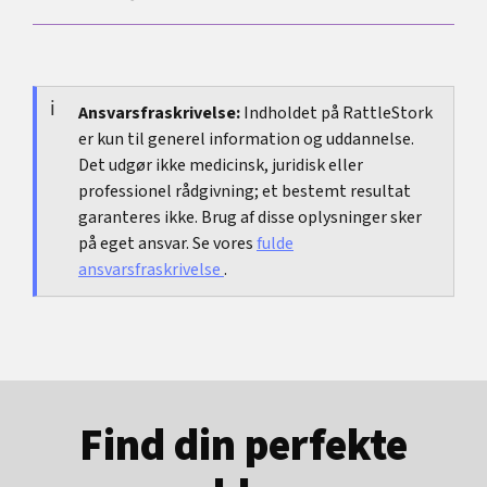
det undersøges medicinsk.
slimhindereaktion, men kan påvirke søvn,
adfærd, friktion, sved og måden, du oplever
Nyttigt er farve, konsistens, lugt, kløe, svie,
gener på. Derfor beskriver mange mere irritation
smerter, blødning, tidspunkt i cyklus, sex, nye
eller et ændret mønster i stressede perioder.
produkter eller medicin. De oplysninger gør ofte
Ansvarsfraskrivelse:
Indholdet på RattleStork
er kun til generel information og uddannelse.
vurderingen både hurtigere og mere præcis.
Det udgør ikke medicinsk, juridisk eller
professionel rådgivning; et bestemt resultat
garanteres ikke. Brug af disse oplysninger sker
på eget ansvar. Se vores
fulde
ansvarsfraskrivelse
.
Find din perfekte