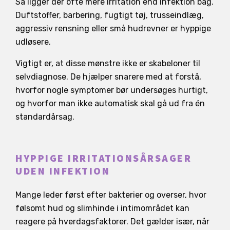
Så ligger der ofte mere irritation end infektion bag.
Duftstoffer, barbering, fugtigt tøj, trusseindlæg,
aggressiv rensning eller små hudrevner er hyppige
udløsere.
Vigtigt er, at disse mønstre ikke er skabeloner til
selvdiagnose. De hjælper snarere med at forstå,
hvorfor nogle symptomer bør undersøges hurtigt,
og hvorfor man ikke automatisk skal gå ud fra én
standardårsag.
HYPPIGE IRRITATIONSÅRSAGER
UDEN INFEKTION
Mange leder først efter bakterier og overser, hvor
følsomt hud og slimhinde i intimområdet kan
reagere på hverdagsfaktorer. Det gælder især, når