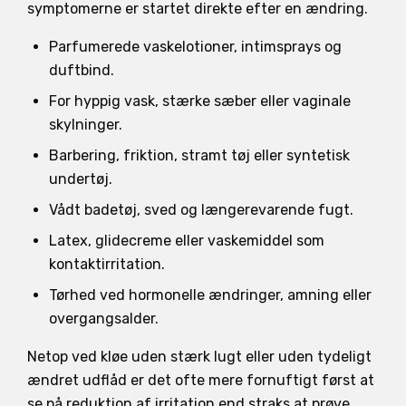
symptomerne er startet direkte efter en ændring.
Parfumerede vaskelotioner, intimsprays og
duftbind.
For hyppig vask, stærke sæber eller vaginale
skylninger.
Barbering, friktion, stramt tøj eller syntetisk
undertøj.
Vådt badetøj, sved og længerevarende fugt.
Latex, glidecreme eller vaskemiddel som
kontaktirritation.
Tørhed ved hormonelle ændringer, amning eller
overgangsalder.
Netop ved kløe uden stærk lugt eller uden tydeligt
ændret udflåd er det ofte mere fornuftigt først at
se på reduktion af irritation end straks at prøve