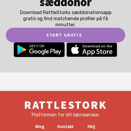
sæddonor
Download RattleStorks sæddonationsapp
gratis og find matchende profiler på få
minutter.
START GRATIS
RATTLESTORK
Platformen for dit børneønske.
Blog
Kontakt
FAQ