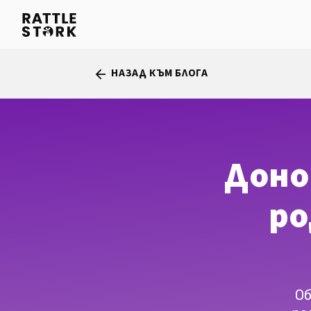
НАЗАД КЪМ БЛОГА
arrow_back
Доно
ро
Об