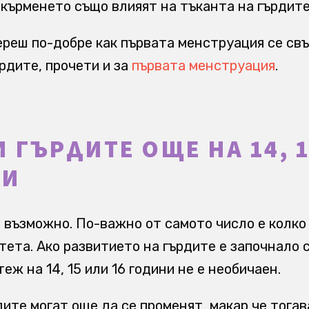
кърменето също влияят на тъканта на гърдите
ереш по-добре как първата менструация се св
рдите, прочети и за
първата менструация
.
И ГЪРДИТЕ ОЩЕ НА 14, 1
НИ
о възможно. По-важно от самото число е колко
тета. Ако развитието на гърдите е започнало 
ж на 14, 15 или 16 години не е необичаен.
дите могат още да се променят, макар че тогав