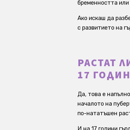
бременността или 
Ако искаш да разб
с развитието на гъ
РАСТАТ Л
17 ГОДИ
Да, това е напълн
началото на пубер
по-нататъшен расте
И на 17 години гър