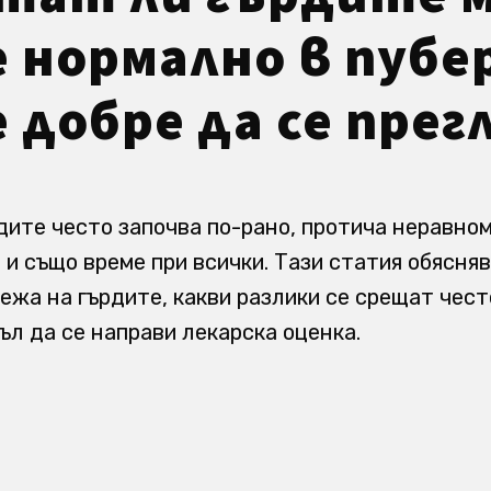
е нормално в пуб
е добре да се пре
дите често започва по-рано, протича неравном
 и също време при всички. Тази статия обясняв
ежа на гърдите, какви разлики се срещат често
ъл да се направи лекарска оценка.