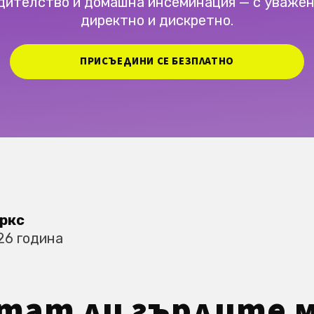
дителство и домашна инсеминация — с уважен
директно и дискретно.
ПРИСЪЕДИНИ СЕ БЕЗПЛАТНО
ркс
26 година
тат ли гърдите 