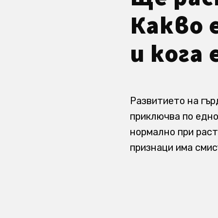
Какво 
и кога 
Развитието на гър
приключва по едно
нормално при раст
признаци има смис