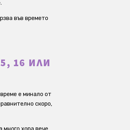
.
ързва във времето
5, 16 ИЛИ
 време е минало от
сравнително скоро,
а много хора вече