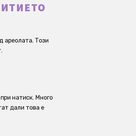
ВИТИЕТО
д ареолата. Този
.
при натиск. Много
тат дали това е