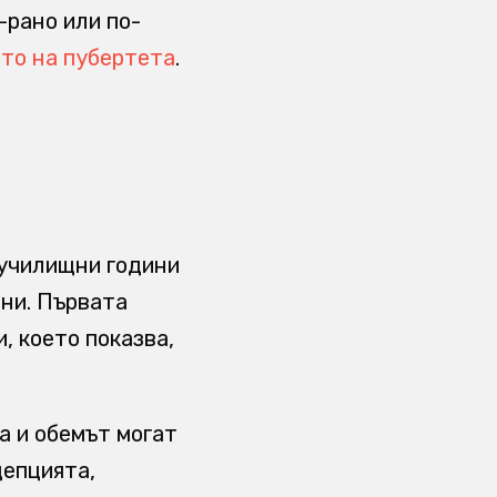
-рано или по-
то на пубертета
.
 училищни години
ни. Първата
, което показва,
а и обемът могат
цепцията,