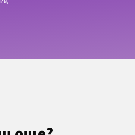
ие,
ми още?