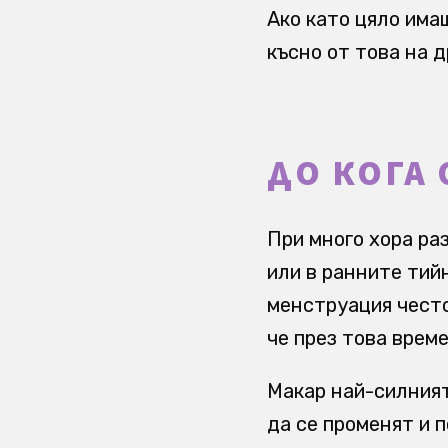
Ако като цяло има
късно от това на д
ДО КОГА 
При много хора ра
или в ранните тий
менструация често
че през това време
Макар най-силният
да се променят и 