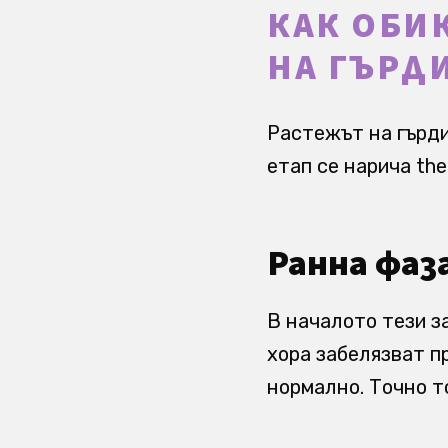
КАК ОБИ
НА ГЪРД
Растежът на гърди
етап се нарича the
Ранна фаз
В началото тези з
хора забелязват п
нормално. Точно т