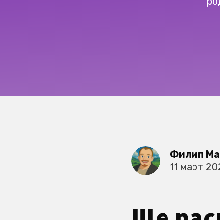
ро
Филип Ма
11 март 20
Ще рас