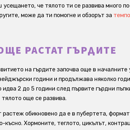
ш усещането, че тялото ти се развива много по
ругите, може да ти помогне и обзорът за
темпо
ОЩЕ РАСТАТ ГЪРДИТЕ
звитието на гърдите започва още в началните
нейджърски години и продължава няколко годи
 идва 2 до 5 години след първите гърдни пъпки
 тялото още се развива.
 растеж обикновено да е в пубертета, формат
по-късно. Хормоните, теглото, цикълът, контра