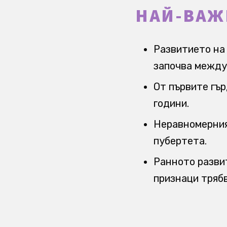
НАЙ-ВАЖ
Развитието на 
започва между 
От първите гър
години.
Неравномерния
пубертета.
Ранното разви
признаци трябв