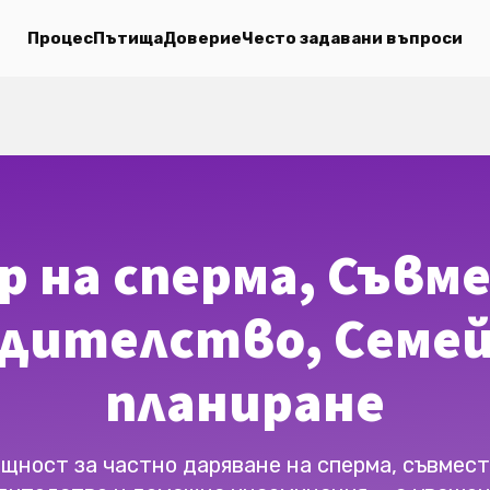
Процес
Пътища
Доверие
Често задавани въпроси
р на сперма, Съвм
дителство, Семе
планиране
щност за частно даряване на сперма, съвмес