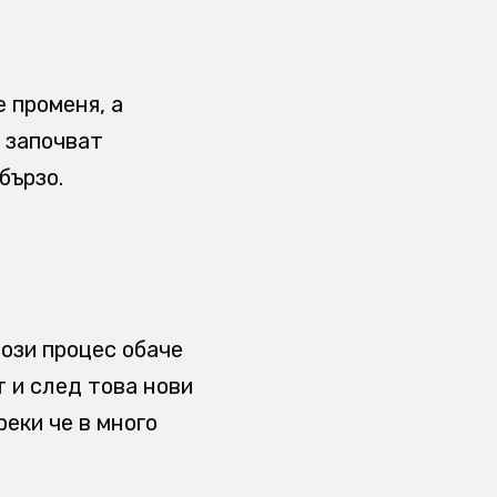
 променя, а
 започват
бързо.
Този процес обаче
т и след това нови
еки че в много