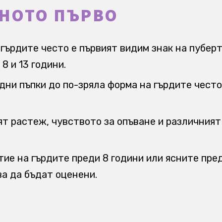
НОТО ПЪРВО
гърдите често е първият видим знак на пубер
8 и 13 години.
дни пъпки до по-зряла форма на гърдите чест
т растеж, чувството за опъване и различният 
тие на гърдите преди 8 години или ясните пр
а да бъдат оценени.