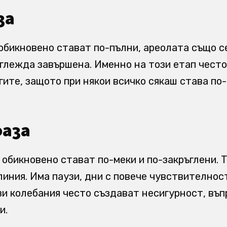
за
обикновено стават по-пълни, ареолата също се
глежда завършена. Именно на този етап често
гите, защото при някои всичко сякаш става по-
фаза
 обикновено стават по-меки и по-закръглени. 
линия. Има паузи, дни с повече чувствителнос
зи колебания често създават несигурност, въпр
и.