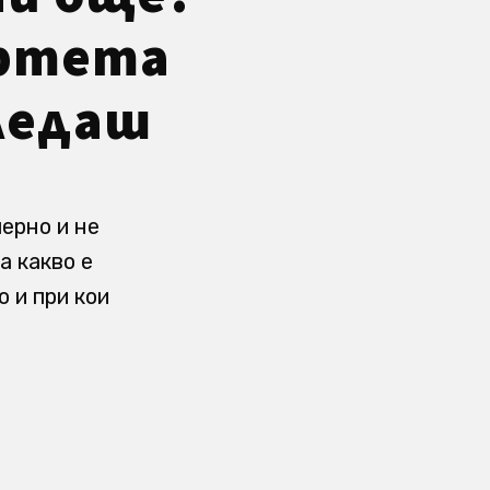
ертета
гледаш
ерно и не
а какво е
 и при кои