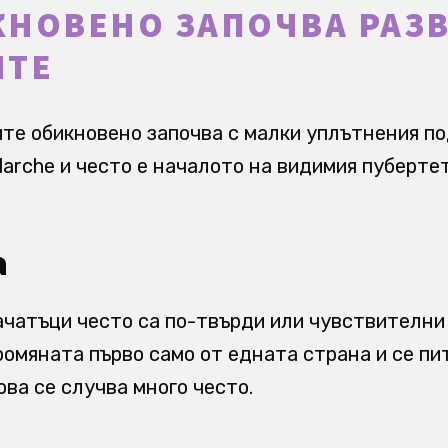
КНОВЕНО ЗАПОЧВА РАЗ
ИТЕ
те обикновено започва с малки уплътнения по
larche и често е началото на видимия пубертет
а
ачатъци често са по-твърди или чувствителни 
ромяната първо само от едната страна и се пи
ова се случва много често.