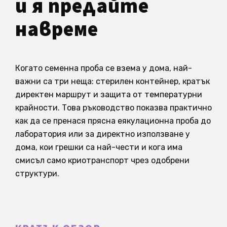
и я предайте
навреме
Когато семенна проба се взема у дома, най-
важни са три неща: стерилен контейнер, кратък
директен маршрут и защита от температурни
крайности. Това ръководство показва практично
как да се пренася прясна еякулационна проба до
лаборатория или за директно използване у
дома, кои грешки са най-чести и кога има
смисъл само криотранспорт чрез одобрени
структури.