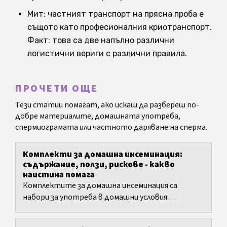
Мит: частният транспорт на прясна проба е
същото като професионалния криотранспорт.
Факт: това са две напълно различни
логистични вериги с различни правила.
ПРОЧЕТИ ОЩЕ
Тези статии помагат, ако искаш да разбереш по-
добре материалите, домашната употреба,
спермиограмата или частното даряване на сперма.
Комплекти за домашна инсеминация:
съдържание, ползи, рискове - какво
наистина помага
Комплектите за домашна инсеминация са
набори за употреба в домашни условия:
спринцовка без игла поставя пробата близо до
шийката на матката.