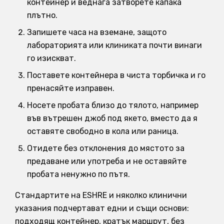
контейнер и веднага затворете капака
плътно.
Запишете часа на вземане, защото
лабораторията или клиниката почти винаги
го изискват.
Поставете контейнера в чиста торбичка и го
пренасяйте изправен.
Носете пробата близо до тялото, например
във вътрешен джоб под якето, вместо да я
оставяте свободно в кола или раница.
Отидете без отклонения до мястото за
предаване или употреба и не оставяйте
пробата ненужно по пътя.
Стандартите на ESHRE и няколко клинични
указания подчертават едни и същи основи:
подходящ контейнер, кратък маршрут, без