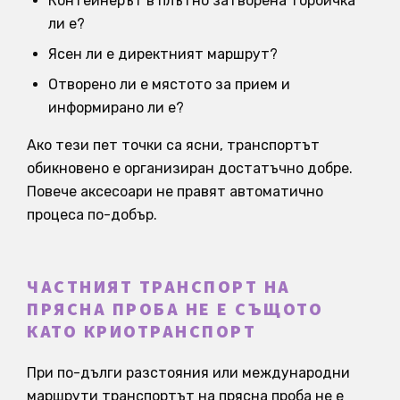
Контейнерът в плътно затворена торбичка
ли е?
Ясен ли е директният маршрут?
Отворено ли е мястото за прием и
информирано ли е?
Ако тези пет точки са ясни, транспортът
обикновено е организиран достатъчно добре.
Повече аксесоари не правят автоматично
процеса по-добър.
ЧАСТНИЯТ ТРАНСПОРТ НА
ПРЯСНА ПРОБА НЕ Е СЪЩОТО
КАТО КРИОТРАНСПОРТ
При по-дълги разстояния или международни
маршрути транспортът на прясна проба не е