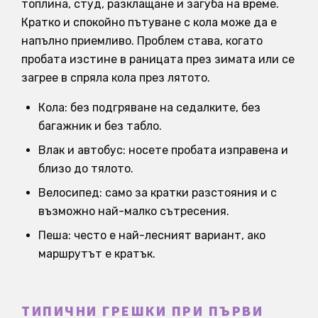
топлина, студ, разклащане и загуба на време.
Кратко и спокойно пътуване с кола може да е
напълно приемливо. Проблем става, когато
пробата изстине в раницата през зимата или се
загрее в спряла кола през лятото.
Кола: без подгряване на седалките, без
багажник и без табло.
Влак и автобус: носете пробата изправена и
близо до тялото.
Велосипед: само за кратки разстояния и с
възможно най-малко сътресения.
Пеша: често е най-лесният вариант, ако
маршрутът е кратък.
ТИПИЧНИ ГРЕШКИ ПРИ ПЪРВИ