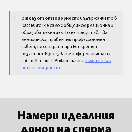
Дръжте нещата прости: стерилен контейнер,
транспорт на прясна проба обикновено вече не
ясен маршрут, записан час и носене близо до
е правилното решение.
тялото. По-малко импровизация и по-малко
Отказ от отговорност:
Съдържанието в
RattleStork е само с общоинформационна и
допълнителни вещи обикновено помагат
образователна цел. То не представлява
повече от нови трикове.
медицински, правен или професионален
съвет; не се гарантира конкретен
резултат. Използвате информацията на
собствен риск. Вижте нашия
пълен отказ
от отговорност
.
Намери идеалния
донор на сперма