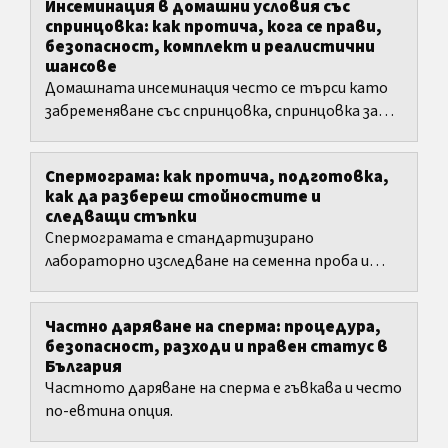
Инсеминация в домашни условия със
спринцовка: как протича, кога се прави,
безопасност, комплект и реалистични
шансове
Домашната инсеминация често се търси като
забременяване със спринцовка, спринцовка за
инсеминация или комплект за инсеминация в
домашни условия.
Спермограма: как протича, подготовка,
как да разбереш стойностите и
следващи стъпки
Спермограмата е стандартизирано
лабораторно изследване на семенна проба и
често е първият тест при съмнение за мъжки
фактор при проблеми с...
Частно даряване на сперма: процедура,
безопасност, разходи и правен статус в
България
Частното даряване на сперма е гъвкава и често
по-евтина опция.