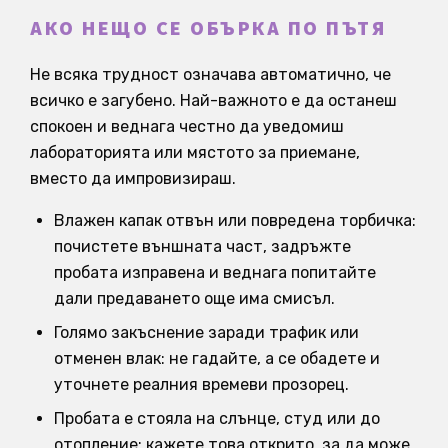
АКО НЕЩО СЕ ОБЪРКА ПО ПЪТЯ
Не всяка трудност означава автоматично, че
всичко е загубено. Най-важното е да останеш
спокоен и веднага честно да уведомиш
лабораторията или мястото за приемане,
вместо да импровизираш.
Влажен капак отвън или повредена торбичка:
почистете външната част, задръжте
пробата изправена и веднага попитайте
дали предаването още има смисъл.
Голямо закъснение заради трафик или
отменен влак: не гадайте, а се обадете и
уточнете реалния времеви прозорец.
Пробата е стояла на слънце, студ или до
отопление: кажете това открито, за да може