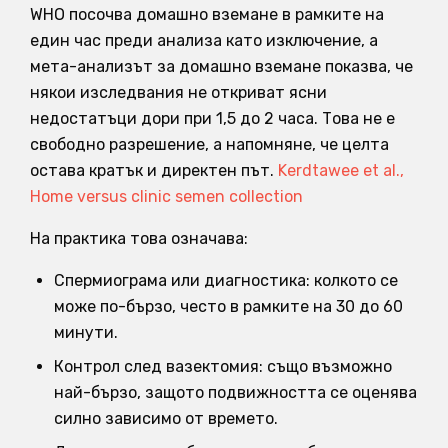
WHO посочва домашно вземане в рамките на
един час преди анализа като изключение, а
мета-анализът за домашно вземане показва, че
някои изследвания не откриват ясни
недостатъци дори при 1,5 до 2 часа. Това не е
свободно разрешение, а напомняне, че целта
остава кратък и директен път.
Kerdtawee et al.,
Home versus clinic semen collection
На практика това означава:
Спермиограма или диагностика: колкото се
може по-бързо, често в рамките на 30 до 60
минути.
Контрол след вазектомия: също възможно
най-бързо, защото подвижността се оценява
силно зависимо от времето.