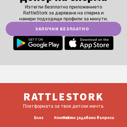
Изтегли безплатно приложението
RattleStork за даряване на сперма и
намери подходящи профили за минути.
ЗАПОЧНИ БЕЗПЛАТНО
RATTLESTORK
Платформата за твоя детски мечта.
Блог
Контакт
Често задавани въпроси