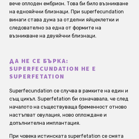
вече оплоден ембрион. Това би било възникване
на еднояйчни близнаци. При superfecundation
винаги става дума за отделни яйцеклетки и
следователно за една от формите на
възникване на двуяйчни близнаци.
ДА НЕ СЕ БЪРКА:
SUPERFECUNDATION НЕ Е
SUPERFETATION
Superfecundation се случва в рамките на един и
същ цикъл. Superfetation би означавала, че след
началото на съществуваща бременност отново
настъпват овулация, ново оплождане и
допълнителна имплантация.
При човека истинската superfetation се смята