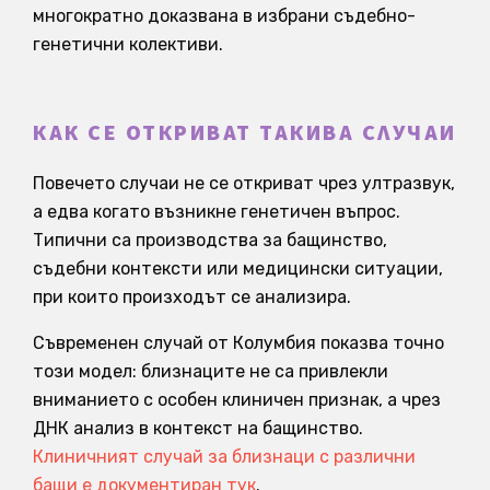
многократно доказвана в избрани съдебно-
генетични колективи.
КАК СЕ ОТКРИВАТ ТАКИВА СЛУЧАИ
Повечето случаи не се откриват чрез ултразвук,
а едва когато възникне генетичен въпрос.
Типични са производства за бащинство,
съдебни контексти или медицински ситуации,
при които произходът се анализира.
Съвременен случай от Колумбия показва точно
този модел: близнаците не са привлекли
вниманието с особен клиничен признак, а чрез
ДНК анализ в контекст на бащинство.
Клиничният случай за близнаци с различни
бащи е документиран тук
.