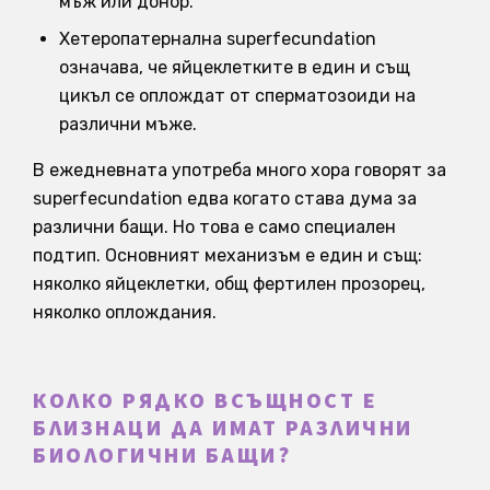
мъж или донор.
Хетеропатернална superfecundation
означава, че яйцеклетките в един и същ
цикъл се оплождат от сперматозоиди на
различни мъже.
В ежедневната употреба много хора говорят за
superfecundation едва когато става дума за
различни бащи. Но това е само специален
подтип. Основният механизъм е един и същ:
няколко яйцеклетки, общ фертилен прозорец,
няколко оплождания.
КОЛКО РЯДКО ВСЪЩНОСТ Е
БЛИЗНАЦИ ДА ИМАТ РАЗЛИЧНИ
БИОЛОГИЧНИ БАЩИ?