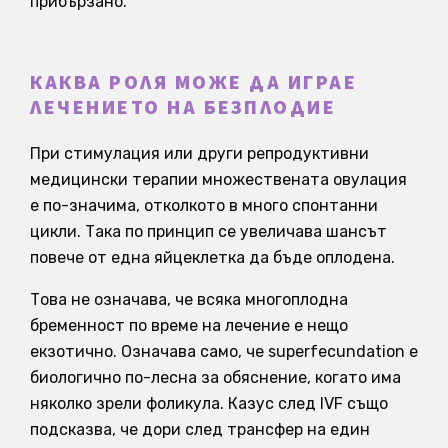
прибързано.
КАКВА РОЛЯ МОЖЕ ДА ИГРАЕ
ЛЕЧЕНИЕТО НА БЕЗПЛОДИЕ
При стимулация или други репродуктивни
медицински терапии множествената овулация
е по-значима, отколкото в много спонтанни
цикли. Така по принцип се увеличава шансът
повече от една яйцеклетка да бъде оплодена.
Това не означава, че всяка многоплодна
бременност по време на лечение е нещо
екзотично. Означава само, че superfecundation е
биологично по-лесна за обяснение, когато има
няколко зрели фоликула. Казус след IVF също
подсказва, че дори след трансфер на един