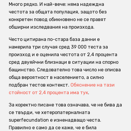
Много рядко. И най-вече: няма надеждна
честота за общата популация, защото без
конкретен повод обикновено не се правят
обширни изследвания на произхода.
Често цитирана по-стара база данни е
намерила три случая сред 39 000 теста за
произход и е оценила честота от 2,4 процента
сред двуяйчни близнаци в ситуации на спорно
бащинство. Следователно това число не описва
обща вероятност в населението, а силно
подбран тестов контекст.
Обяснение на тази
стойност от 2,4 процента има тук
.
За коректно писане това означава, че не бива да
се твърди, че хетеропатерналната
superfecundation е изненадващо честа.
Правилно е само да се каже, че е била