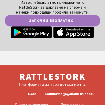
Изтегли безплатно приложението
RattleStork за даряване на сперма и
намери подходящи профили за минути.
ЗАПОЧНИ БЕЗПЛАТНО
RATTLESTORK
Платформата за твоя детски мечта.
Блог
Контакт
Често задавани въпроси
Правна информация
Поверителност