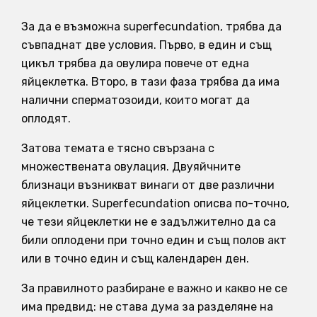
За да е възможна superfecundation, трябва да
съвпаднат две условия. Първо, в един и същ
цикъл трябва да овулира повече от една
яйцеклетка. Второ, в тази фаза трябва да има
налични сперматозоиди, които могат да
оплодят.
Затова темата е тясно свързана с
множествената овулация. Двуяйчните
близнаци възникват винаги от две различни
яйцеклетки. Superfecundation описва по-точно,
че тези яйцеклетки не е задължително да са
били оплодени при точно един и същ полов акт
или в точно един и същ календарен ден.
За правилното разбиране е важно и какво не се
има предвид: не става дума за разделяне на