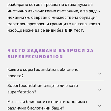
разбиране остава трезво: не става дума за
мистично изключително състояние, а за рядък
механизъм, свързан с множествена овулация,
фертилен прозорец и границите на това, което
изобщо може да се види без ДНК тест.
ЧЕСТО ЗАДАВАНИ ВЪПРОСИ ЗА
SUPERFECUNDATION
Какво е superfecundation, обяснено
просто?
Superfecundation същото ли е като
Superfecundation означава, че няколко
superfetation?
яйцеклетки се оплождат в рамките на един и
същ цикъл. Това може да доведе до
Могат ли близнаците наистина да имат
Не. Superfecundation остава в рамките на
възникване на двуяйчни близнаци.
различни биологични бащи?
същия цикъл. Superfetation би означавала