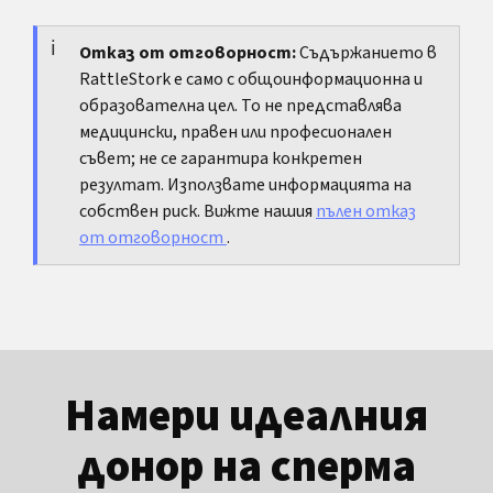
би означавала по-късна допълнителна
става важна най-вече заради произхода и
концепция в вече съществуваща бременност.
личните последици. От медицинска гледна
Отказ от отговорност:
Съдържанието в
RattleStork е само с общоинформационна и
точка самата близнашка бременност често
образователна цел. То не представлява
остава на преден план.
медицински, правен или професионален
съвет; не се гарантира конкретен
резултат. Използвате информацията на
собствен риск. Вижте нашия
пълен отказ
от отговорност
.
Намери идеалния
донор на сперма