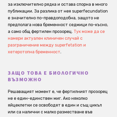
за изключително рядка и остава спорна в много
публикации. За разлика от нея superfecundation
е значително по-правдоподобна, защото не
предполага нова бременност седмици по-късно,
а само общ фертилен прозорец.
Тук може да се
намери актуален клиничен случай с
разграничение между superfetation и
хетеротопна бременност
.
ЗАЩО ТОВА Е БИОЛОГИЧНО
ВЪЗМОЖНО
Решаващият момент е, че фертилният прозорец
не е един-единствен миг. Ако няколко
яйцеклетки се освободят в един и същ цикъл
или са налични с малко разместване във