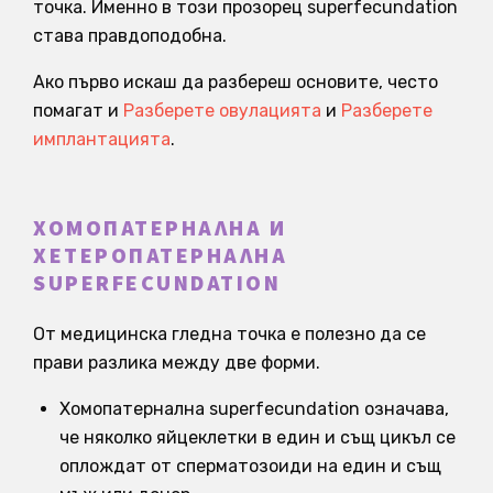
точка. Именно в този прозорец superfecundation
става правдоподобна.
Ако първо искаш да разбереш основите, често
помагат и
Разберете овулацията
и
Разберете
имплантацията
.
ХОМОПАТЕРНАЛНА И
ХЕТЕРОПАТЕРНАЛНА
SUPERFECUNDATION
От медицинска гледна точка е полезно да се
прави разлика между две форми.
Хомопатернална superfecundation означава,
че няколко яйцеклетки в един и същ цикъл се
оплождат от сперматозоиди на един и същ