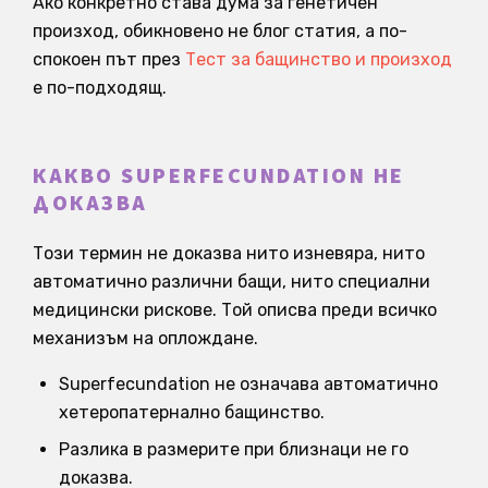
Ако конкретно става дума за генетичен
произход, обикновено не блог статия, а по-
спокоен път през
Тест за бащинство и произход
е по-подходящ.
КАКВО SUPERFECUNDATION НЕ
ДОКАЗВА
Този термин не доказва нито изневяра, нито
автоматично различни бащи, нито специални
медицински рискове. Той описва преди всичко
механизъм на оплождане.
Superfecundation не означава автоматично
хетеропатернално бащинство.
Разлика в размерите при близнаци не го
доказва.