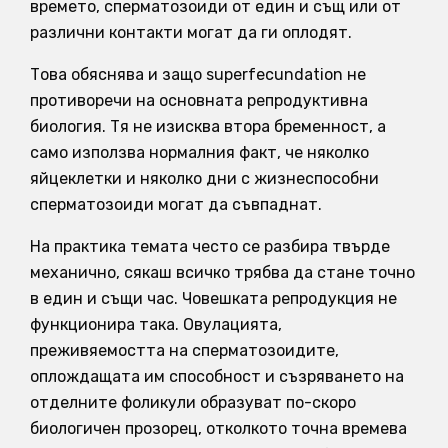
времето, сперматозоиди от един и същ или от
различни контакти могат да ги оплодят.
Това обяснява и защо superfecundation не
противоречи на основната репродуктивна
биология. Тя не изисква втора бременност, а
само използва нормалния факт, че няколко
яйцеклетки и няколко дни с жизнеспособни
сперматозоиди могат да съвпаднат.
На практика темата често се разбира твърде
механично, сякаш всичко трябва да стане точно
в един и същи час. Човешката репродукция не
функционира така. Овулацията,
преживяемостта на сперматозоидите,
оплождащата им способност и съзряването на
отделните фоликули образуват по-скоро
биологичен прозорец, отколкото точна времева