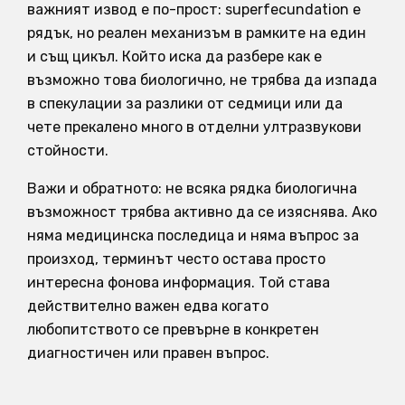
важният извод е по-прост: superfecundation е
рядък, но реален механизъм в рамките на един
и същ цикъл. Който иска да разбере как е
възможно това биологично, не трябва да изпада
в спекулации за разлики от седмици или да
чете прекалено много в отделни ултразвукови
стойности.
Важи и обратното: не всяка рядка биологична
възможност трябва активно да се изяснява. Ако
няма медицинска последица и няма въпрос за
произход, терминът често остава просто
интересна фонова информация. Той става
действително важен едва когато
любопитството се превърне в конкретен
диагностичен или правен въпрос.