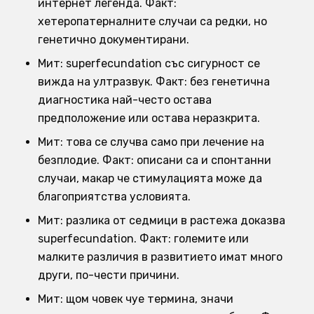
интернет легенда. Факт:
хетеропатерналните случаи са редки, но
генетично документирани.
Мит: superfecundation със сигурност се
вижда на ултразвук. Факт: без генетична
диагностика най-често остава
предположение или остава неразкрита.
Мит: това се случва само при лечение на
безплодие. Факт: описани са и спонтанни
случаи, макар че стимулацията може да
благоприятства условията.
Мит: разлика от седмици в растежа доказва
superfecundation. Факт: големите или
малките различия в развитието имат много
други, по-чести причини.
Мит: щом човек чуе термина, значи