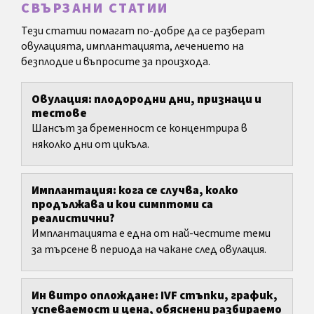
СВЪРЗАНИ СТАТИИ
Тези статии помагат по-добре да се разберат
овулацията, имплантацията, лечението на
безплодие и въпросите за произхода.
Овулация: плодородни дни, признаци и
тестове
Шансът за бременност се концентрира в
няколко дни от цикъла.
Имплантация: кога се случва, колко
продължава и кои симптоми са
реалистични?
Имплантацията е една от най-честите теми
за търсене в периода на чакане след овулация.
Ин витро оплождане: IVF стъпки, график,
успеваемост и цена, обяснени разбираемо