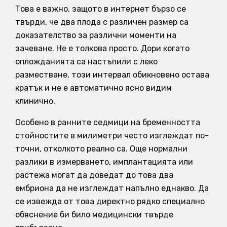
Това е важно, защото в интернет бързо се
твърди, че два плода с различен размер са
доказателство за различни моменти на
зачеване. Не е толкова просто. Дори когато
опложданията са настъпили с леко
разместване, този интервал обикновено остава
кратък и не е автоматично ясно видим
клинично.
Особено в ранните седмици на бременността
стойностите в милиметри често изглеждат по-
точни, отколкото реално са. Още нормални
разлики в измерването, имплантацията или
растежа могат да доведат до това два
ембриона да не изглеждат напълно еднакво. Да
се извежда от това директно рядко специално
обяснение би било медицински твърде