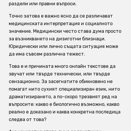
раздели или правни въпроси.
Точно затова е важно ясно да се различават
медицинската интерпретация и социалното
значение. Медицински често става дума просто
за възникването на дизиготни близнаци.
Юридически или лично същата ситуация може
да има съвсем различна тежест.
Това е и причината много онлайн текстове да
звучат или твърде технически, или твърде
сензационно. За засегнатите обикновено не
помагат нито сухият специализиран език, нито
драматизирането, а по-скоро трезвият ред на
въпросите: какво е биологично възможно, какво
реално е доказано и каква конкретна последица
следва от това?