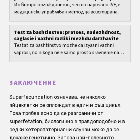
Ин витро оплождането, често наричано IVF, е
медицински управляван метод за асистирана
репродукция с ясни етапи, но и с много решения:
избор на...
Test za bashtinstvo: protses, nadezhdnost,
saglasie i vazhni razliki mezhdu darzhavite
Testat za bashtinstvo mozhe da izyasni vazhni
vaprosi, no nikoga ne e samo prosto sravnenie na
DNA.
ЗАКЛЮЧЕНИЕ
Superfecundation означава, че няколко
яйцеклетки се оплождат в един и същ цикъл.
Това трябва ясно да се разграничи от
superfetation, биологично е правдоподобно и в
редки хетеропатернални случаи може да се
докаже генетично. Затова най-полезното