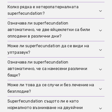
допълнителна концепция след началото на
Колко рядка е хетеропатерналната
Да, в редки хетеропатернални случаи това е
вече съществуваща бременност.
superfecundation?
възможно. По правило това може да се докаже
само генетично.
Означава ли superfecundation
Много рядка. Често цитираната стойност от
автоматично, че две яйцеклетки са били
2,4 процента идва от избрана група спорове за
оплодени в различни дни?
бащинство при двуяйчни близнаци, а не от
общата популация.
Може ли superfecundation да се види на
Не непременно. Опложданията могат да бъдат
ултразвук?
много близки във времето. Решаващото е само
това, че няколко яйцеклетки са могли да бъдат
Означава ли superfecundation
Обикновено не ясно. Ултразвукът може да
оплодени в един и същ цикъл.
автоматично, че са намесени различни
покаже различия, но не доказва тяхната
бащи?
причина.
Може ли това да се случи и без лечение на
Не. Това би била само хетеропатерналната
безплодие?
форма. По-често става дума за общия
механизъм, при който няколко яйцеклетки се
Superfecundation същото ли е като
Да. Описани са спонтанни случаи. При
оплождат в един и същ цикъл.
нормалното възникване на двуяйчни
стимулация вероятността за множествена