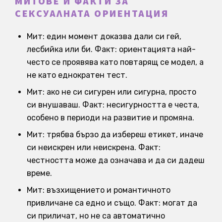
МИТОВЕ И ФАКТИ ЗА
СЕКСУАЛНАТА ОРИЕНТАЦИЯ
Мит: един момент доказва дали си гей,
лесбийка или би. Факт: ориентацията най-
често се проявява като повтарящ се модел, а
не като еднократен тест.
Мит: ако не си сигурен или сигурна, просто
си внушаваш. Факт: несигурността е честа,
особено в периоди на развитие и промяна.
Мит: трябва бързо да избереш етикет, иначе
си неискрен или неискрена. Факт:
честността може да означава и да си дадеш
време.
Мит: възхищението и романтичното
привличане са едно и също. Факт: могат да
си приличат, но не са автоматично