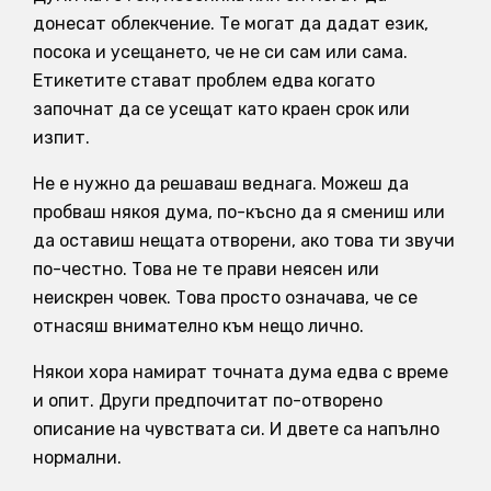
донесат облекчение. Те могат да дадат език,
посока и усещането, че не си сам или сама.
Етикетите стават проблем едва когато
започнат да се усещат като краен срок или
изпит.
Не е нужно да решаваш веднага. Можеш да
пробваш някоя дума, по-късно да я смениш или
да оставиш нещата отворени, ако това ти звучи
по-честно. Това не те прави неясен или
неискрен човек. Това просто означава, че се
отнасяш внимателно към нещо лично.
Някои хора намират точната дума едва с време
и опит. Други предпочитат по-отворено
описание на чувствата си. И двете са напълно
нормални.