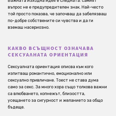
Важната изходна идея е следната: самият
въпрос не е предупредителен знак. Най-често
той просто показва, че започваш да забелязваш
по-добре собствените си чувства и да ги
вземаш насериозно.
КАКВО ВСЪЩНОСТ ОЗНАЧАВА
СЕКСУАЛНАТА ОРИЕНТАЦИЯ
Сексуалната ориентация описва към кого
изпитваш романтично, емоционално или
сексуално привличане. Тоест не става дума
само за секс. За много хора също толкова важни
са влюбването, копнежът, близостта,
усещането за сигурност и желанието за общо
бъдеще.