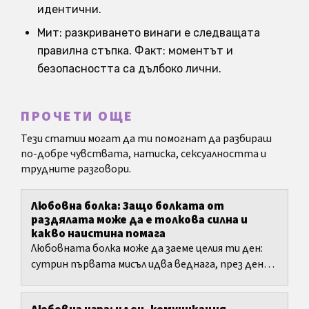
идентични.
Мит: разкриването винаги е следващата
правилна стъпка. Факт: моментът и
безопасността са дълбоко лични.
ПРОЧЕТИ ОЩЕ
Тези статии могат да ти помогнат да разбираш
по-добре чувствата, натиска, сексуалността и
трудните разговори.
Любовна болка: Защо болката от
раздялата може да е толкова силна и
какво наистина помага
Любовната болка може да заеме целия ти ден:
сутрин първата мисъл идва веднага, през деня
усещаш тежест в гърдите, а вечер отново се
въртиш в мисли,...