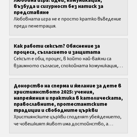
Любовна игра: идеи, комуникация,
възбуда и сигурност без натиск за
представяне
Любовната игра не е просто кратко въведение
преди пенетрация.
Как работи сексът? Обяснение за
процеса, съгласието и защитата
Сексът е общ процес, в който най-важни са
взаимното съгласие, спокойната комуникация,
подходящото темпо и защитата от
бременност и инфекции.
Донорство на сперма и желание за дете в
християнството 2025: учения,
напрежения и практика в католическата,
православните, протестантските
традиции и свободните църкви
Християнските църкви споделят убеждението,
че човешкият живот има достойнство, а
бракът и семейството заслужават защита.