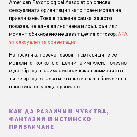
American Psychological Association описва
сексуалната ориентация като траен модел на
привличане. Това е полезна рамка, защото
показва, че една единствена мисъл, сън или
момент обикновено не дават целия отговор.
APA
за сексуалната ориентация
На практика повече говорят повтарящите се
модели, отколкото отделните импулси. Полезно
е да обръщаш внимание към какво вниманието
ти се връща отново и отново и с кого близостта
наистина се усеща правилно.
КАК ДА РАЗЛИЧИШ ЧУВСТВА,
ФАНТАЗИИ И ИСТИНСКО
ПРИВЛИЧАНЕ