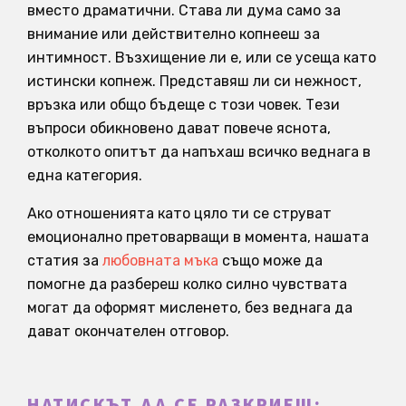
вместо драматични. Става ли дума само за
внимание или действително копнееш за
интимност. Възхищение ли е, или се усеща като
истински копнеж. Представяш ли си нежност,
връзка или общо бъдеще с този човек. Тези
въпроси обикновено дават повече яснота,
отколкото опитът да напъхаш всичко веднага в
една категория.
Ако отношенията като цяло ти се струват
емоционално претоварващи в момента, нашата
статия за
любовната мъка
също може да
помогне да разбереш колко силно чувствата
могат да оформят мисленето, без веднага да
дават окончателен отговор.
НАТИСКЪТ ДА СЕ РАЗКРИЕШ: