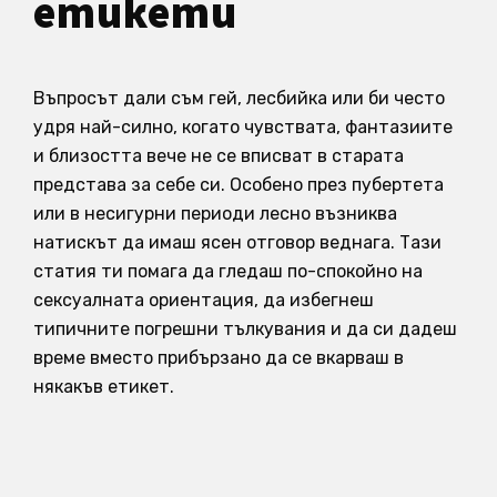
етикети
Въпросът дали съм гей, лесбийка или би често
удря най-силно, когато чувствата, фантазиите
и близостта вече не се вписват в старата
представа за себе си. Особено през пубертета
или в несигурни периоди лесно възниква
натискът да имаш ясен отговор веднага. Тази
статия ти помага да гледаш по-спокойно на
сексуалната ориентация, да избегнеш
типичните погрешни тълкувания и да си дадеш
време вместо прибързано да се вкарваш в
някакъв етикет.