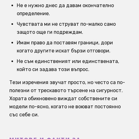
Не е нужно днес да давам окончателно
определение.
Чувствата ми не струват по-малко само
защото още ги подреждам.
Имам право да поставям граници, дори
когато другите искат бързи отговори.
Не съм единственият или единствената,
който си задава този въпрос.
Тези изречения звучат просто, но често са по-
полезни от трескавото търсене на сигурност.
Хората обикновено виждат собствените си
модели по-ясно, когато не воюват постоянно
със себе си.