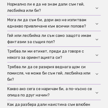
Нормално ли е да не знам дали съм гей,
лесбийка или би?
Мога ли да съм би, дори ако не изпитвам
Да. Този вид несигурност е особено често
еднакво привличане към всички полове?
срещан през пубертета и в други периоди на
големи промени. Това не означава, че
Гей или лесбийка ли съм само защото имам
Да. Привличането не е задължително да е
възприятието ти е погрешно. Обикновено
фантазии за същия пол?
равномерно разпределено. В определени
означава само, че още се опитваш да разбереш
периоди може да е по-силно в една посока и
Трябва ли ми етикет, преди да говоря с
чувствата си.
Не автоматично. Фантазиите могат да бъдат
въпреки това да остане истинско и валидно.
някого за ориентацията си?
значими, но не са сигурен тест. Повече казват
повтарящите се модели на привличане,
Трябва ли да се разкрия веднага щом си
Не. Можеш просто да кажеш, че още се
близост и копнеж в реалния живот.
помисля, че може би съм гей, лесбийка или
опитваш да разбереш. Един честен разговор
би?
не се нуждае от готова категория.
Какво ако сега се наричам би, а по-късно се
Не. Разкриването е доброволно. Важно е не
опиша по друг начин?
само какво чувстваш, но и дали средата ти е
достатъчно безопасна.
Как да разбера дали наистина съм влюбен
Това не означава автоматично, че преди си