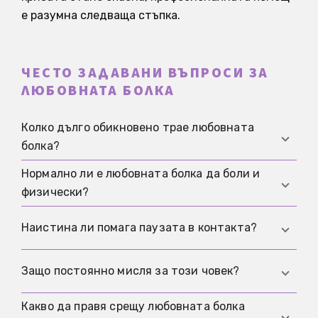
е разумна следваща стъпка.
ЧЕСТО ЗАДАВАНИ ВЪПРОСИ ЗА
ЛЮБОВНАТА БОЛКА
Колко дълго обикновено трае любовната
болка?
Нормално ли е любовната болка да боли и
Това е много различно. При много хора става
физически?
осезаемо по-леко след няколко седмици, а на
други им трябват няколко месеца, особено ако
Да. Проблемите със съня, вътрешното
Наистина ли помага паузата в контакта?
все още има контакт или ежедневието е било
напрежение, чувството за тежест, промените
силно свързано с човека.
в апетита или трудностите с концентрацията
За много хора да. Особено когато всяко
Защо постоянно мисля за този човек?
се вписват в това, че нервната система често
съобщение, стори или среща предизвиква
реагира на болката от раздялата като на
нова надежда, нов гняв или нови кръгове на
Какво да правя срещу любовната болка
Защото мозъкът търси обяснение, контрол и