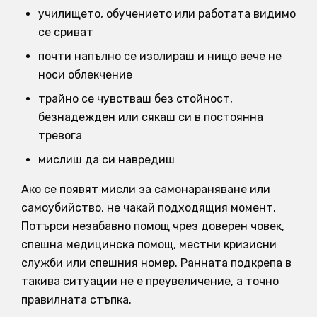
училището, обучението или работата видимо
се сриват
почти напълно се изолираш и нищо вече не
носи облекчение
трайно се чувстваш без стойност,
безнадежден или сякаш си в постоянна
тревога
мислиш да си навредиш
Ако се появят мисли за самонараняване или
самоубийство, не чакай подходящия момент.
Потърси незабавно помощ чрез доверен човек,
спешна медицинска помощ, местни кризисни
служби или спешния номер. Ранната подкрепа в
такива ситуации не е преувеличение, а точно
правилната стъпка.