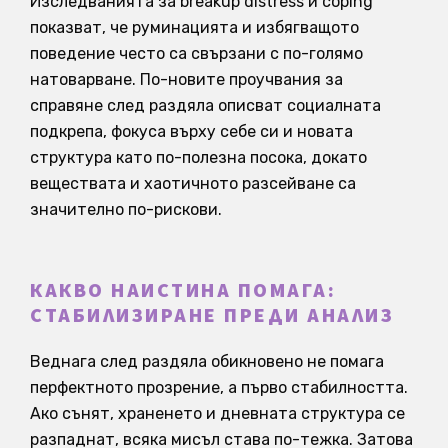
Изследванията за breakup distress и coping
показват, че руминацията и избягващото
поведение често са свързани с по-голямо
натоварване. По-новите проучвания за
справяне след раздяла описват социалната
подкрепа, фокуса върху себе си и новата
структура като по-полезна посока, докато
веществата и хаотичното разсейване са
значително по-рискови.
КАКВО НАИСТИНА ПОМАГА:
СТАБИЛИЗИРАНЕ ПРЕДИ АНАЛИЗ
Веднага след раздяла обикновено не помага
перфектното прозрение, а първо стабилността.
Ако сънят, храненето и дневната структура се
разпаднат, всяка мисъл става по-тежка. Затова