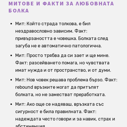
МИТОВЕ И ФАКТИ ЗА ЛЮБОВНАТА
БОЛКА
Мит: Който страда толкова, е бил
нездравословно зависим. Факт:
привързаността е човешка. Болката след
загуба не е автоматично патологична.
Мит: Просто трябва да си зает и ще мине.
Факт: разсейването помага, но чувствата
имат нужда и от пространство, и от думи.
Мит: Нов човек решава проблема бързо. Факт:
rebound връзките могат да притъпят
болката, но не заместват преработката.
Мит: Ако още се надяваш, връзката със
сигурност е била правилната. Факт:
надеждата често говори и за навик, страх и
абстиненция.