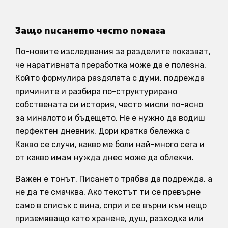
Защо писането често помага
По-новите изследвания за разделите показват,
че наративната преработка може да е полезна.
Който формулира раздялата с думи, подрежда
причините и разбира по-структурирано
собствената си история, често мисли по-ясно
за миналото и бъдещето. Не е нужно да водиш
перфектен дневник. Дори кратка бележка с
Какво се случи, какво ме боли най-много сега и
от какво имам нужда днес може да облекчи.
Важен е тонът. Писането трябва да подрежда, а
не да те смачква. Ако текстът ти се превърне
само в списък с вина, спри и се върни към нещо
приземяващо като хранене, душ, разходка или