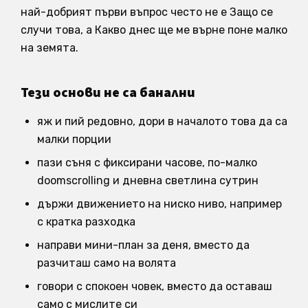
най-добрият първи въпрос често не е Защо се
случи това, а Какво днес ще ме върне поне малко
на земята.
Тези основи не са банални
яж и пий редовно, дори в началото това да са
малки порции
пази съня с фиксирани часове, по-малко
doomscrolling и дневна светлина сутрин
държи движението на ниско ниво, например
с кратка разходка
направи мини-план за деня, вместо да
разчиташ само на волята
говори с спокоен човек, вместо да оставаш
само с мислите си