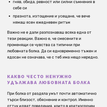
гняв, обида, ревност или силни съмнения в
себе си
празнота, изтощение и усещане, че вече
нямаш ясен ежедневен ритъм
Важно не е дали разпознаваш всяка една от
тези реакции. Важно е, че смесените и
променящи се чувства са типични при
любовната болка. Да си едновременно тъжен и
ядосан не означава, че с теб има нещо нередно.
КАКВО ЧЕСТО НЕНУЖНО
УДЪЛЖАВА ЛЮБОВНАТА БОЛКА
При болка от раздяла умът почти автоматично
търси близост, обяснение и контрол. Именно
оттук идват поведения, които в краткосрочен