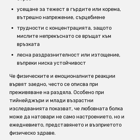
усещане за тежест в гърдите или корема,
вътрешно напрежение, сърцебиене
трудности с концентрацията, защото
мислите непрекъснато се връщат към
връзката
лесна раздразнителност или изтощение,
въпреки ниска устойчивост
Че физическите и емоционалните реакции
вървят заедно, често се описва при
преживяване на раздяла. Особено при
тийнейджъри и млади възрастни
изследванията показват, че любовната болка
може да натовари не само настроението, но и
ежедневието, представянето и възприетото
физическо здраве.