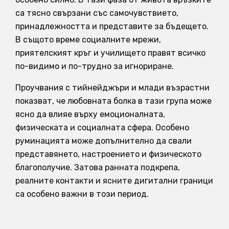
са тясно свързани със самочувствието,
принадлежността и представите за бъдещето.
В същото време социалните мрежи,
приятелският кръг и училището правят всичко
по-видимо и по-трудно за игнориране.
Проучвания с тийнейджъри и млади възрастни
показват, че любовната болка в тази група може
ясно да влияе върху емоционалната,
физическата и социалната сфера. Особено
руминацията може допълнително да свали
представянето, настроението и физическото
благополучие. Затова ранната подкрепа,
реалните контакти и ясните дигитални граници
са особено важни в този период.