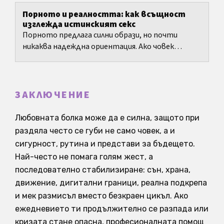
Порното и реалността: как всъщност
изглежда истинският секс
Порното предлага силни образи, но почти
никаква надеждна ориентация. Ако човек
познава сексуалността главно от клипове,
сцени или откъси в социалните...
ЗАКЛЮЧЕНИЕ
Любовната болка може да е силна, защото при
раздяла често се губи не само човек, а и
сигурност, рутина и представи за бъдещето.
Най-често не помага голям жест, а
последователно стабилизиране: сън, храна,
движение, дигитални граници, реална подкрепа
и мек размисъл вместо безкраен цикъл. Ако
ежедневието ти продължително се разпада или
кризата стане опасна, професионалната помощ