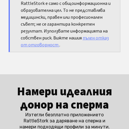
RattleStork е само с общоинформационна и
основна стратегия и пълната изолация по-
образователна цел. То не представлява
скоро влошават положението, отколкото да го
медицински, правен или професионален
решат.
съвет; не се гарантира конкретен
резултат. Използвате информацията на
собствен риск. Вижте нашия
пълен отказ
от отговорност
.
Намери идеалния
донор на сперма
Изтегли безплатно приложението
RattleStork за даряване на сперма и
намери подходящи профили за минути.