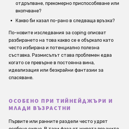
отдръпване, прекомерно приспособяване или
вкопчване?
Какво би казал по-рано в следваща връзка?
По-новите изследвания за coping описват
разбирането на това какво се е объркало като
често избирана и потенциално полезна
съставка. Размисълът става проблемен едва
когато се превърне в постоянна вина,
идеализация или безкрайни фантазии за
спасяване.
ОСОБЕНО ПРИ ТИЙНЕЙДЖЪРИ И
МЛАДИ ВЪЗРАСТНИ
Първите или ранните раздели често удрят
особено силно. В тази фаза от живота връзките