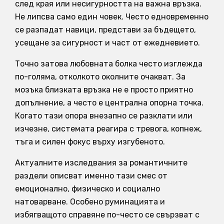
след края или несигурността на важна връзка.
Не липсва само един човек. Често едновременно
се разпадат навици, представи за бъдещето,
усещане за сигурност и част от ежедневието.
Точно затова любовната болка често изглежда
по-голяма, отколкото околните очакват. За
мозъка близката връзка не е просто приятно
допълнение, а често е централна опорна точка.
Когато тази опора внезапно се разклати или
изчезне, системата реагира с тревога, копнеж,
тъга и силен фокус върху изгубеното.
Актуалните изследвания за романтичните
раздели описват именно тази смес от
емоционално, физическо и социално
натоварване. Особено руминацията и
избягващото справяне по-често се свързват с