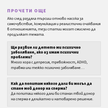
ПРОЧЕТИ ОЩЕ
Ако след раздяла търсиш отново насока за
самочувствие, комуникация и реалистични очаквания
в отношенията, тези статии могат смислено да
продължат темата.
Ще развие ли детето ми психично
заболяване, ако аз имам психични
проблеми?
Много хора с депресия, тревожност, ADHD,
травма или тежко психично заболяване
познават мисълта: Какво ако предам това на
детето си?
Как да попитам някого дали би могъл да
стане мой донор на сперма?
Да попиташ някого дали би станал твой донор
на сперма е деликатно и натоварено решение.