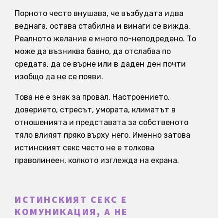
Порното често внушава, че възбудата идва
веднага, остава стабилна и винаги се вижда.
Реалното желание е много по-неподредено. То
може да възниква бавно, да отслабва по
средата, да се върне или в даден ден почти
изобщо да не се появи.
Това не е знак за провал. Настроението,
доверието, стресът, умората, климатът в
отношенията и представата за собственото
тяло влияят пряко върху него. Именно затова
истинският секс често не е толкова
праволинеен, колкото изглежда на екрана.
ИСТИНСКИЯТ СЕКС Е
КОМУНИКАЦИЯ, А НЕ