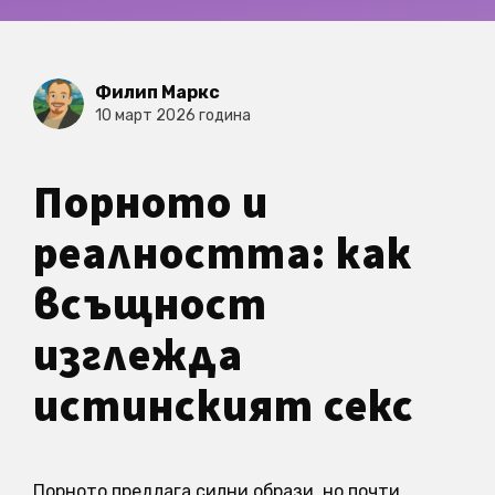
Филип Маркс
10 март 2026 година
Порното и
реалността: как
всъщност
изглежда
истинският секс
Порното предлага силни образи, но почти