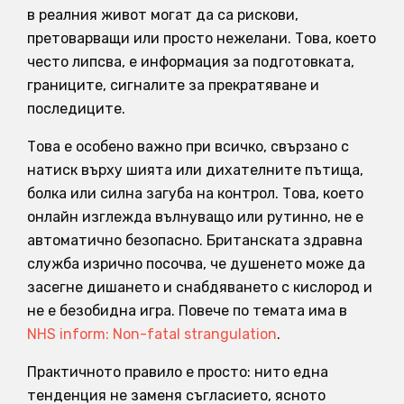
в реалния живот могат да са рискови,
претоварващи или просто нежелани. Това, което
често липсва, е информация за подготовката,
границите, сигналите за прекратяване и
последиците.
Това е особено важно при всичко, свързано с
натиск върху шията или дихателните пътища,
болка или силна загуба на контрол. Това, което
онлайн изглежда вълнуващо или рутинно, не е
автоматично безопасно. Британската здравна
служба изрично посочва, че душенето може да
засегне дишането и снабдяването с кислород и
не е безобидна игра. Повече по темата има в
NHS inform: Non-fatal strangulation
.
Практичното правило е просто: нито една
тенденция не заменя съгласието, ясното