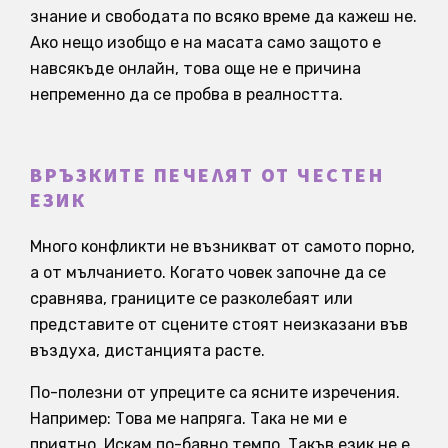
знание и свободата по всяко време да кажеш не.
Ако нещо изобщо е на масата само защото е
навсякъде онлайн, това още не е причина
непременно да се пробва в реалността.
ВРЪЗКИТЕ ПЕЧЕЛЯТ ОТ ЧЕСТЕН
ЕЗИК
Много конфликти не възникват от самото порно,
а от мълчанието. Когато човек започне да се
сравнява, границите се разколебаят или
представите от сцените стоят неизказани във
въздуха, дистанцията расте.
По-полезни от упреците са ясните изречения.
Например: Това ме напряга. Така не ми е
приятно. Искам по-бавно темпо. Такъв език не е