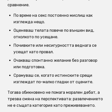
сравнение.
По време на секс постоянно мислиш как
изглежда нещо.
Оценяваш телата повече по външен вид,
отколкото по усещане.
Почивките или несигурността веднага се
усещат като провал.
Очакваш спонтанно желание без разговор
или подготовка.
Срамуваш се, когато истинските срещи
изглеждат по-малко гладки от сцените.
Тогава обикновено не помага морален дебат, а
трезва смяна на перспективата: развлечението
не е същата категория като преживяването.