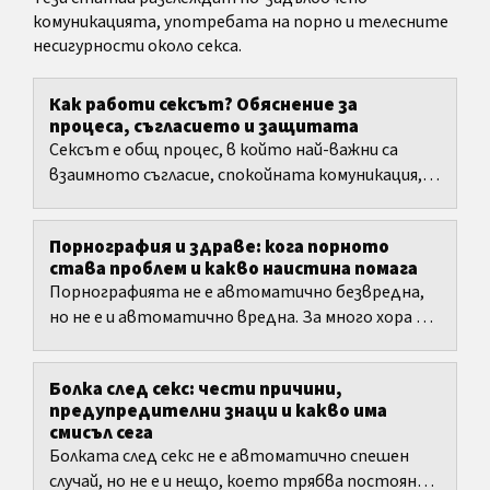
комуникацията, употребата на порно и телесните
несигурности около секса.
Как работи сексът? Обяснение за
процеса, съгласието и защитата
Сексът е общ процес, в който най-важни са
взаимното съгласие, спокойната комуникация,
подходящото темпо и защитата от
бременност и инфекции.
Порнография и здраве: кога порното
става проблем и какво наистина помага
Порнографията не е автоматично безвредна,
но не е и автоматично вредна. За много хора тя
остава форма на забавление без големи
последици. Проблем се...
Болка след секс: чести причини,
предупредителни знаци и какво има
смисъл сега
Болката след секс не е автоматично спешен
случай, но не е и нещо, което трябва постоянно