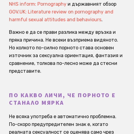
NHS inform: Pornography
и държавният обзор
GOV.UK: Literature review on pornography and
harmful sexual attitudes and behaviours
.
Важно е да се прави разлика между връзка и
пряка причина. Не всеки възприема видяното.
Но колкото по-силно порното става основен
източник за сексуална ориентация, фантазия и
сравнение, толкова по-лесно може да стесни
представите.
ПО КАКВО ЛИЧИ, ЧЕ ПОРНОТО Е
СТАНАЛО МЯРКА
Не всяка употреба е автоматично проблемна.
По-скоро предупредителен знак е, когато
реалната сексуалност се оценява само чрез