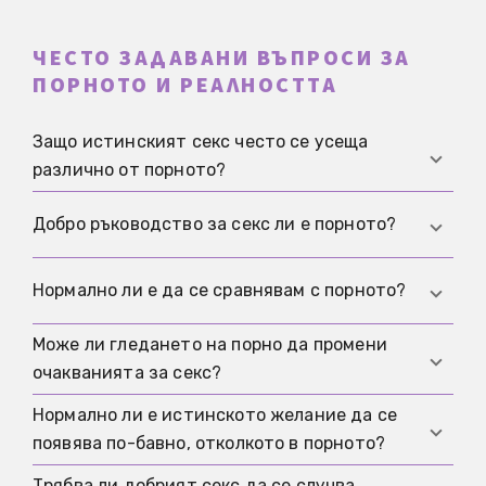
ЧЕСТО ЗАДАВАНИ ВЪПРОСИ ЗА
ПОРНОТО И РЕАЛНОСТТА
Защо истинският секс често се усеща
различно от порното?
Защото порното е монтирано забавление, а
Добро ръководство за секс ли е порното?
истинският секс се състои от комуникация,
паузи, несигурност, нагласяване на темпото и
Като средство за възбуда може би, но като
Нормално ли е да се сравнявам с порното?
взаимно внимание.
ориентир за реални срещи по-скоро не. То
обикновено премълчава съгласието, защитата,
Може ли гледането на порно да промени
Да, това се случва на много хора. Проблемът
недоразуменията и всекидневната реалност.
очакванията за секс?
започва, когато от това възникнат траен срам,
натиск или нереалистични очаквания към
Нормално ли е истинското желание да се
Да, особено ако порното е станало най-
собственото тяло и реалните срещи.
появява по-бавно, отколкото в порното?
важният образ за сексуалността. Тогава
представите за тела, желание, темпо или роли
Трябва ли добрият секс да се случва