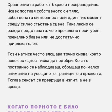
Сравненията работят бързо и несправедливо.
Човек поставя собственото си тяло,
собствената си нервност или един тих момент
срещу силно сгъстена сцена. Така лесно се
ражда представата, че е прекалено несигурен,
прекалено бавен или не достатъчно
привлекателен.
Този натиск често влошава точно онова, което
човек всъщност иска да подобри. Когато
постоянно се наблюдаваш, обръщаш по-малко
внимание на усещането, границите и връзката.
Тогава сексът се превръща в изпит, а не в
среща.
КОГАТО ПОРНОТО Е БИЛО