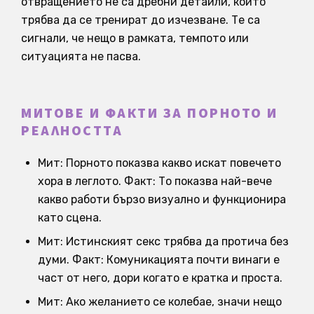
отвращението не са дребни детайли, които
трябва да се тренират до изчезване. Те са
сигнали, че нещо в рамката, темпото или
ситуацията не пасва.
МИТОВЕ И ФАКТИ ЗА ПОРНОТО И
РЕАЛНОСТТА
Мит: Порното показва какво искат повечето
хора в леглото. Факт: То показва най-вече
какво работи бързо визуално и функционира
като сцена.
Мит: Истинският секс трябва да протича без
думи. Факт: Комуникацията почти винаги е
част от него, дори когато е кратка и проста.
Мит: Ако желанието се колебае, значи нещо