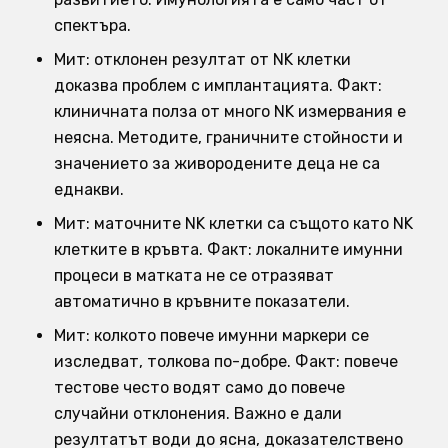
спектъра.
Мит: отклонен резултат от NK клетки
доказва проблем с имплантацията. Факт:
клиничната полза от много NK измервания е
неясна. Методите, граничните стойности и
значението за живородените деца не са
еднакви.
Мит: маточните NK клетки са същото като NK
клетките в кръвта. Факт: локалните имунни
процеси в матката не се отразяват
автоматично в кръвните показатели.
Мит: колкото повече имунни маркери се
изследват, толкова по-добре. Факт: повече
тестове често водят само до повече
случайни отклонения. Важно е дали
резултатът води до ясна, доказателствено