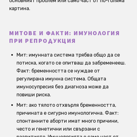
основният проблем или само част от по-голяма
картина.
МИТОВЕ И ФАКТИ: ИМУНОЛОГИЯ
ПРИ РЕПРОДУКЦИЯ
Мит: имунната система трябва общо да се
потиска, когато се опитваш да забременееш.
Факт: бременността се нуждае от
регулирана имунна система. Общата
имуносупресия без диагноза може да
повиши риска.
Мит: ако тялото отхвърля бременността,
причината е сигурно имунологична. Факт:
спонтанните аборти имат много причини,
често и генетични или свързани с
развитието. Имунологията е само част от