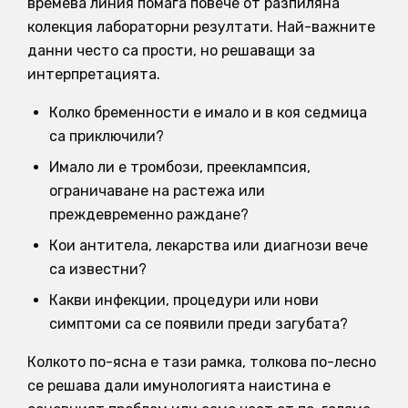
времева линия помага повече от разпиляна
колекция лабораторни резултати. Най-важните
данни често са прости, но решаващи за
интерпретацията.
Колко бременности е имало и в коя седмица
са приключили?
Имало ли е тромбози, прееклампсия,
ограничаване на растежа или
преждевременно раждане?
Кои антитела, лекарства или диагнози вече
са известни?
Какви инфекции, процедури или нови
симптоми са се появили преди загубата?
Колкото по-ясна е тази рамка, толкова по-лесно
се решава дали имунологията наистина е