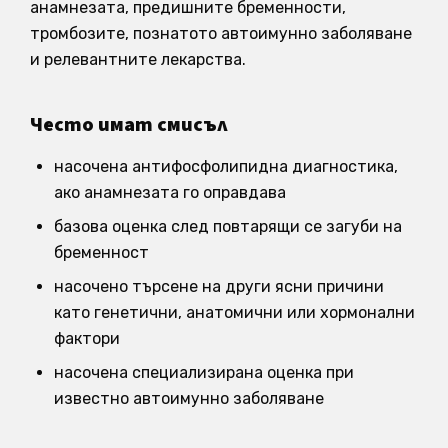
анамнезата, предишните бременности,
тромбозите, познатото автоимунно заболяване
и релевантните лекарства.
Често имат смисъл
насочена антифосфолипидна диагностика,
ако анамнезата го оправдава
базова оценка след повтарящи се загуби на
бременност
насочено търсене на други ясни причини
като генетични, анатомични или хормонални
фактори
насочена специализирана оценка при
известно автоимунно заболяване