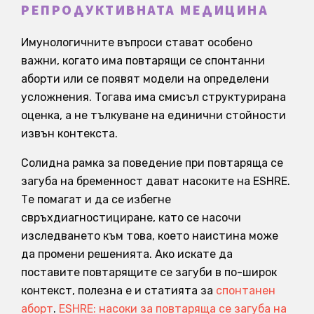
РЕПРОДУКТИВНАТА МЕДИЦИНА
Имунологичните въпроси стават особено
важни, когато има повтарящи се спонтанни
аборти или се появят модели на определени
усложнения. Тогава има смисъл структурирана
оценка, а не тълкуване на единични стойности
извън контекста.
Солидна рамка за поведение при повтаряща се
загуба на бременност дават насоките на ESHRE.
Те помагат и да се избегне
свръхдиагностициране, като се насочи
изследването към това, което наистина може
да промени решенията. Ако искате да
поставите повтарящите се загуби в по-широк
контекст, полезна е и статията за
спонтанен
аборт
.
ESHRE: насоки за повтаряща се загуба на