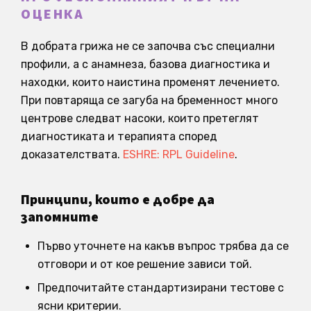
ОЦЕНКА
В добрата грижа не се започва със специални
профили, а с анамнеза, базова диагностика и
находки, които наистина променят лечението.
При повтаряща се загуба на бременност много
центрове следват насоки, които претеглят
диагностиката и терапията според
доказателствата.
ESHRE: RPL Guideline
.
Принципи, които е добре да
запомните
Първо уточнете на какъв въпрос трябва да се
отговори и от кое решение зависи той.
Предпочитайте стандартизирани тестове с
ясни критерии.