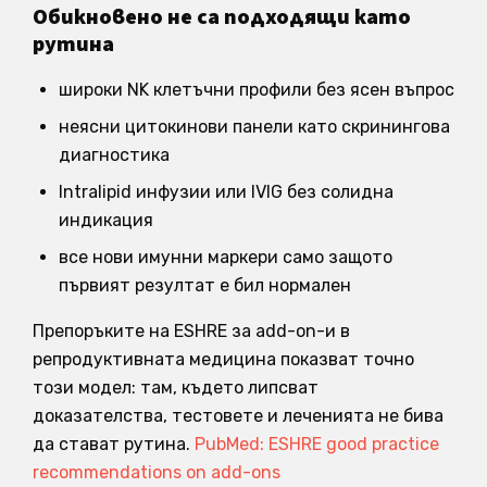
Обикновено не са подходящи като
рутина
широки NK клетъчни профили без ясен въпрос
неясни цитокинови панели като скринингова
диагностика
Intralipid инфузии или IVIG без солидна
индикация
все нови имунни маркери само защото
първият резултат е бил нормален
Препоръките на ESHRE за add-on-и в
репродуктивната медицина показват точно
този модел: там, където липсват
доказателства, тестовете и леченията не бива
да стават рутина.
PubMed: ESHRE good practice
recommendations on add-ons