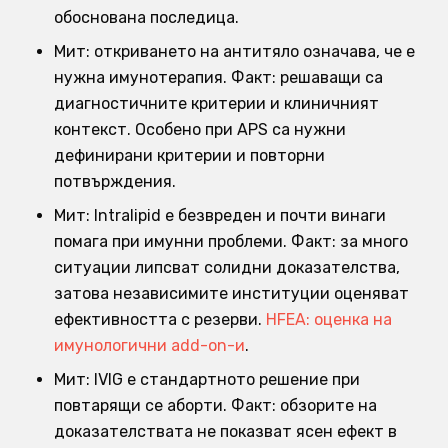
обоснована последица.
Мит: откриването на антитяло означава, че е
нужна имунотерапия. Факт: решаващи са
диагностичните критерии и клиничният
контекст. Особено при APS са нужни
дефинирани критерии и повторни
потвърждения.
Мит: Intralipid е безвреден и почти винаги
помага при имунни проблеми. Факт: за много
ситуации липсват солидни доказателства,
затова независимите институции оценяват
ефективността с резерви.
HFEA: оценка на
имунологични add-on-и
.
Мит: IVIG е стандартното решение при
повтарящи се аборти. Факт: обзорите на
доказателствата не показват ясен ефект в