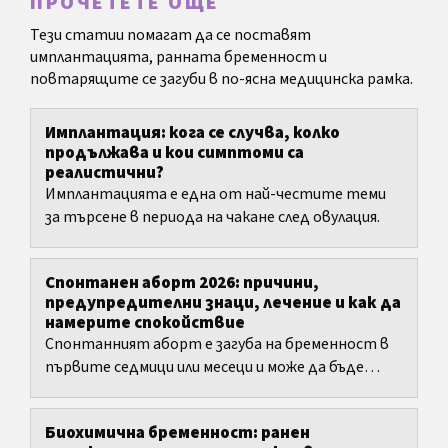
ПРОЧЕТЕТЕ ОЩЕ
Тези статии помагат да се поставят
имплантацията, ранната бременност и
повтарящите се загуби в по-ясна медицинска рамка.
Имплантация: кога се случва, колко
продължава и кои симптоми са
реалистични?
Имплантацията е една от най-честите теми
за търсене в периода на чакане след овулация.
Спонтанен аборт 2026: причини,
предупредителни знаци, лечение и как да
намерите спокойствие
Спонтанният аборт е загуба на бременност в
първите седмици или месеци и може да бъде
много тежък както медицински, така и
емоционално.
Биохимична бременност: ранен