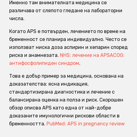
Именно там внимателната медицина се
различава от сляпото гледане на лабораторни
числа.
Когато APS е потвърден, лечението по време на
бременност се планира индивидуално. Често се
използват ниска доза аспирин и хепарин според
риска и анамнезата.
NHS: лечение на APS
ACOG:
антифосфолипиден синдром
.
Това е добър пример за медицина, основана на
доказателства: ясна индикация,
стандартизирана диагностика и лечение с
балансирана оценка на полза и риск. Скорошен
обзор описва APS като една от най-добре
доказаните имунологични рискови области в
бременността.
PubMed: APS in pregnancy review