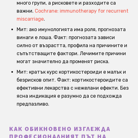
много групи, а рисковете и разходите са
важни.
Cochrane: immunotherapy for recurrent
miscarriage
.
Мит: ако имунологията има роля, прогнозата
винаги е лоша. Факт: прогнозата зависи
силно от възрастта, профила на причините и
съпътстващите фактори. Лечимите причини
могат значително да променят риска.
Мит: кратък курс кортикостероиди е малък и
безрисков опит. Факт: кортикостероидите са
ефективни лекарства с нежелани ефекти. Без
ясна индикация е разумно да се подхожда
предпазливо.
КАК ОБИКНОВЕНО ИЗГЛЕЖДА
ПРОФЕСИОНАЛНИЯТ ПЪТ НА