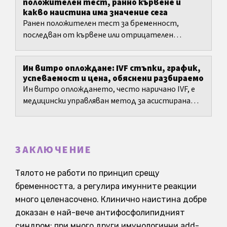
положителен тест, ранно кървене и
какво наистина има значение сега
Ранен положителен тест за бременност,
последван от кървене или отрицателен
контролен тест, може едновременно да донесе
надежда, объркване и тревога.
Ин витро оплождане: IVF стъпки, график,
успеваемост и цена, обяснени разбираемо
Ин витро оплождането, често наричано IVF, е
медицински управляван метод за асистирана
репродукция с ясни етапи, но и с много решения:
избор на...
ЗАКЛЮЧЕНИЕ
Тялото не работи по принцип срещу
бременността, а регулира имунните реакции
много целенасочено. Клинично наистина добре
доказан е най-вече антифосфолипидният
синдром; при много други имунологични add-