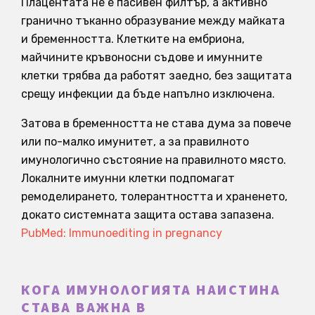
Плацентата не е пасивен филтър, а активно
гранично тъканно образувание между майката
и бременността. Клетките на ембриона,
майчините кръвоносни съдове и имунните
клетки трябва да работят заедно, без защитата
срещу инфекции да бъде напълно изключена.
Затова в бременността не става дума за повече
или по-малко имунитет, а за правилното
имунологично състояние на правилното място.
Локалните имунни клетки подпомагат
ремоделирането, толерантността и храненето,
докато системната защита остава запазена.
PubMed: Immunoediting in pregnancy
КОГА ИМУНОЛОГИЯТА НАИСТИНА
СТАВА ВАЖНА В