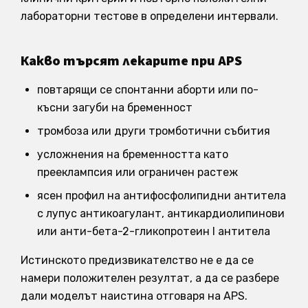
лабораторни тестове в определени интервали.
Какво търсят лекарите при APS
повтарящи се спонтанни аборти или по-
късни загуби на бременност
тромбоза или други тромботични събития
усложнения на бременността като
прееклампсия или ограничен растеж
ясен профил на антифосфолипидни антитела
с лупус антикоагулант, антикардиолипинови
или анти-бета-2-гликопротеин I антитела
Истинското предизвикателство не е да се
намери положителен резултат, а да се разбере
дали моделът наистина отговаря на APS.