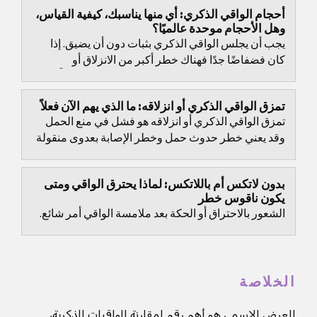
أحجام الواقي الذكري: أي منها يناسبك، كيفية القياس،
وهل الأحجام موحدة عالميًا؟
يجب أن يجلس الواقي الذكري بثبات دون أن يضيق. إذا
كان فضفاضًا جدًا فهناك خطر أكبر من الانزلاق أو
السقوط. إذا كان ضيقًا جدًا فإنه غالبًا ما يسبب ضغطًا،...
تمزق الواقي الذكري أو انزلاقه: ما الذي يهم الآن فعلاً
تمزق الواقي الذكري أو انزلاقه هو فشل في منع الحمل
وقد يعني خطر حدوث حمل وخطر الإصابة بعدوى منقولة
جنسيًا بحسب الموقف.
بدون لاتكس أم باللاتكس: لماذا يحترق الواقي ومتى
يكون ناقوس خطر
الشعور بالاحتراق أو الحكة بعد ملامسة الواقي أمر شائع.
الخلاصة
العرض الاسمي هو أهم رقم لمقارنة الواقيات الذكرية،