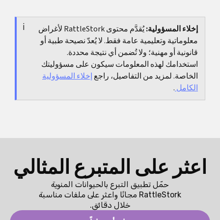
إذا تكررت المشكلة رغم اختيار عرض منطقي واستعمال
صحيح، فمن الحكمة طلب تقييم طبي.
إخلاء المسؤولية:
يُقدَّم محتوى RattleStork لأغراض
معلوماتية وتعليمية عامة فقط. لا يُعدّ نصيحة طبية أو
قانونية أو مهنية؛ ولا تُضمن أي نتيجة محددة.
استخدامك لهذه المعلومات سيكون على مسؤوليتك
الخاصة. لمزيد من التفاصيل، راجع
إخلاء المسؤولية
الكامل
.
اعثر على المتبرع المثالي
حمّل تطبيق التبرع بالحيوانات المنوية
RattleStork مجانًا واعثر على ملفات مناسبة
خلال دقائق.