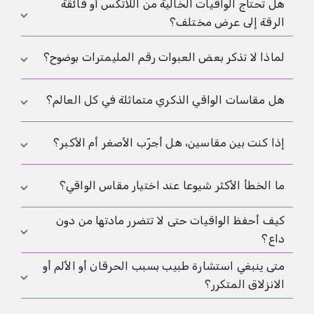
هل تحتاج الواقيات الخالية من اللاتكس أو فائقة
يساعد في تقليل الاحتكاك وزيادة الراحة لكنه لا يعوض
الرقة إلى عرض مختلف؟
العرض المناسب.
المنطق الأساسي نفسه، مع أن المادة والسماكة قد
لماذا لا تذكر بعض العبوات رقم المليمترات بوضوح؟
تغيران الإحساس.
لأن بعض الشركات تفضل التسميات التسويقية الأسهل
هل مقاسات الواقي الذكري متماثلة في كل العالم؟
على المقارنة الدقيقة.
ليست متماثلة تماما، لكن رقم المليمترات يبقى أفضل
إذا كنت بين مقاسين، هل أجرّب الأصغر أم الأكبر؟
مرجع مشترك.
جرّب عرضين متجاورين وحدد اختيارك بناء على الانزلاق أو
ما الخطأ الأكثر شيوعا عند اختيار مقاس الواقي؟
الضغط.
كيف أحفظ الواقيات حتى لا تتضرر مادتها من دون
الشراء بناء على الملصق بدل الرقم بالمليمتر.
داع؟
متى ينبغي استشارة طبيب بسبب الحرقان أو الألم أو
احفظها في مكان بارد وجاف ومن دون ضغط طويل، وتحقق
الانزلاق المتكرر؟
من تاريخ الصلاحية.