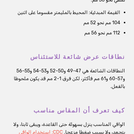
القيمة المبدئية: المحيط بالمليمتر مقسوما على اثنين
104 مم نحو 52 مم
112 مم نحو 56 مم
نطاقات عرض شائعة للاستئناس
النطاقات الشائعة هي 47-49 و50-52 و53-54 و55-56
و57-60 و61 مم فأكثر، لكن فرق 1-2 مم قد يكون ملحوظا
بالفعل.
كيف تعرف أن المقاس مناسب
الواقي المناسب ينزل بسهولة حتى القاعدة، ويبقى ثابتا، ولا
يتجعد، ولا يسبب ضغطا مزعجا.
CDC: استخدام الواقي