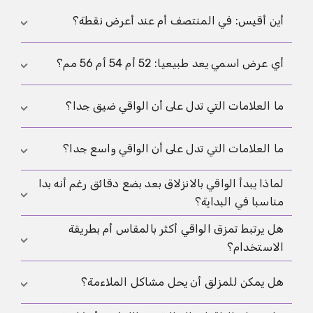
ليس قطرا ولا محيطا، بل عرض الواقي وهو مسطح.
أين أقيس: في المنتصف أم عند أعرض نقطة؟
المنتصف بداية جيدة، لكن من المفيد أيضا قياس أعرض
أي عرض اسمي يعد طبيعيا: 52 أم 54 أم 56 مم؟
نقطة إذا كانت مختلفة بوضوح.
الطبيعي ليس رقما واحدا، بل العرض الذي يكون ثابتا
ما العلامات التي تدل على أن الواقي ضيق جدا؟
ومريحا لك.
الشد القوي والتنميل وصعوبة اللف من العلامات
ما العلامات التي تدل على أن الواقي واسع جدا؟
المعتادة على أن العرض صغير جدا.
لماذا يبدأ الواقي بالانزلاق بعد بضع دقائق رغم أنه بدا
التجاعيد والارتخاء والانزلاق المتكرر من العلامات
مناسبا في البداية؟
المعتادة على أن العرض كبير جدا.
هل يرتبط تمزق الواقي أكثر بالمقاس أم بطريقة
غالبا بسبب تغير الانتصاب أو اتساع العرض أو كثرة
الاستخدام؟
المزلق على الخارج.
في الغالب يكون نتيجة اجتماع المقاس والاحتكاك وطريقة
هل يمكن للمزلق أن يحل مشاكل الملاءمة؟
الاستعمال.