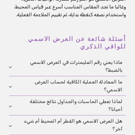
وغالبا ما تجد المقاس المناسب أسرع عبر قياس المحيط،
واستخدام نصفه كنقطة بداية، ثم تقييم الملاءمة الفعلية.
أسئلة شائعة عن العرض الاسمي
للواقي الذكري
ماذا يعني رقم المليمترات في العرض الاسمي
بالضبط؟
ما المعادلة العملية الكافية لحساب العرض
إنه عرض الواقي في حالته المسطحة، وهو أوضح رقم
الاسمي؟
للمقارنة بين المقاسات.
لماذا تعطي الحاسبات والجداول نتائج مختلفة
قس المحيط في حالة الانتصاب بالمليمتر ثم اقسمه تقريبا
أحيانا؟
على اثنين.
هل العرض الاسمي هو القطر أم المحيط أم شيء
لأن التقريب والافتراضات تختلف، لذلك تظل التجربة
آخر؟
الفعلية أهم.