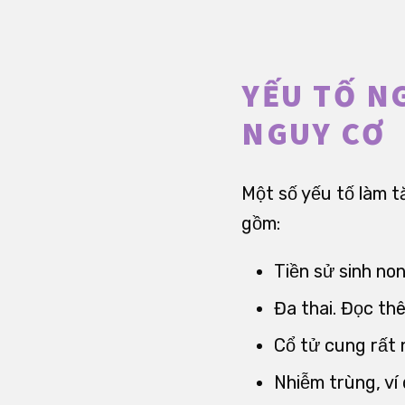
YẾU TỐ N
NGUY CƠ
Một số yếu tố làm t
gồm:
Tiền sử sinh no
Đa thai. Đọc th
Cổ tử cung rất 
Nhiễm trùng, ví