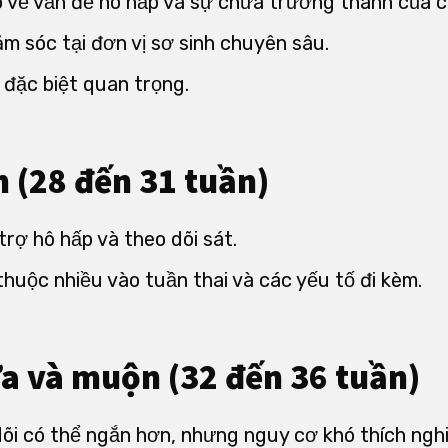
 về vấn đề hô hấp và sự chưa trưởng thành của c
 sóc tại đơn vị sơ sinh chuyên sâu.
 đặc biệt quan trọng.
n (28 đến 31 tuần)
rợ hô hấp và theo dõi sát.
thuộc nhiều vào tuần thai và các yếu tố đi kèm.
a và muộn (32 đến 36 tuần)
dõi có thể ngắn hơn, nhưng nguy cơ khó thích nghi