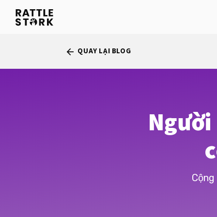
QUAY LẠI BLOG
arrow_back
Người 
c
Cộng 