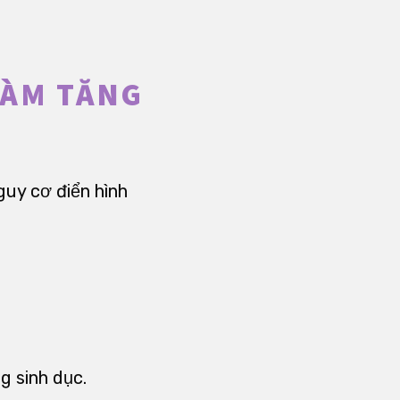
LÀM TĂNG
guy cơ điển hình
g sinh dục.