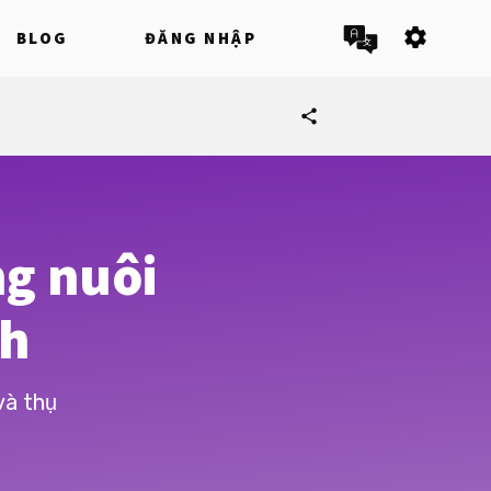
settings
BLOG
ĐĂNG NHẬP
share
ng nuôi
nh
và thụ