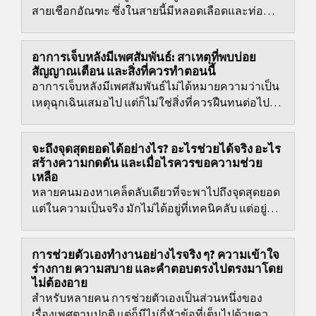
สายเชือกอัณฑะ ซึ่งในสายนี้มีหลอดเลือดและท่อนำ
อสุจิ หากการไหลเวียนของเลือดถูกบีบรัด...
อาการเจ็บหลังมีเพศสัมพันธ์: สาเหตุที่พบบ่อย
สัญญาณเตือน และสิ่งที่ควรทำตอนนี้
อาการเจ็บหลังมีเพศสัมพันธ์ไม่ได้หมายความว่าเป็น
เหตุฉุกเฉินเสมอไป แต่ก็ไม่ใช่สิ่งที่ควรฝืนทนต่อไป
เรื่อยๆ โดยมากมักเกี่ยวข้องกับการระคายเคือง ความ
แห้ง...
จะถึงจุดสุดยอดได้อย่างไร? อะไรช่วยได้จริง อะไร
สร้างความกดดัน และเมื่อไรควรขอความช่วย
เหลือ
หลายคนมองหาเคล็ดลับเดียวที่จะพาไปถึงจุดสุดยอด
แต่ในความเป็นจริง มักไม่ได้อยู่ที่เทคนิคลับ แต่อยู่ที่
ระดับความตื่นตัว การกระตุ้นที่เหมาะกับร่างกาย...
การช่วยตัวเองทำงานอย่างไรจริง ๆ? ความเข้าใจ
ร่างกาย ความสบาย และคำตอบตรงไปตรงมาโดย
ไม่ต้องอาย
สำหรับหลายคน การช่วยตัวเองเป็นส่วนหนึ่งของ
เรื่องเพศตามปกติ แต่ก็มีไม่กี่หัวข้อที่เต็มไปด้วยความ