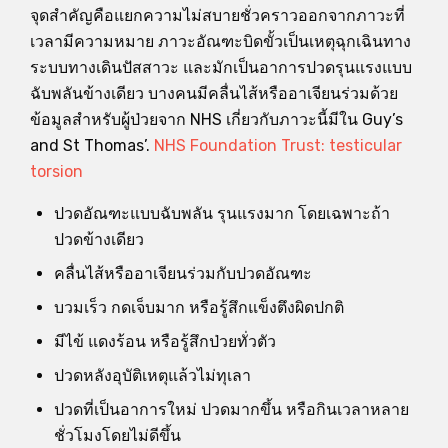
จุดสำคัญคือแยกความไม่สบายชั่วคราวออกจากภาวะที่
เวลามีความหมาย ภาวะอัณฑะบิดขั้วเป็นเหตุฉุกเฉินทาง
ระบบทางเดินปัสสาวะ และมักเป็นอาการปวดรุนแรงแบบ
ฉับพลันข้างเดียว บางคนมีคลื่นไส้หรืออาเจียนร่วมด้วย
ข้อมูลสำหรับผู้ป่วยจาก NHS เกี่ยวกับภาวะนี้มีใน Guy’s
and St Thomas’.
NHS Foundation Trust: testicular
torsion
ปวดอัณฑะแบบฉับพลัน รุนแรงมาก โดยเฉพาะถ้า
ปวดข้างเดียว
คลื่นไส้หรืออาเจียนร่วมกับปวดอัณฑะ
บวมเร็ว กดเจ็บมาก หรือรู้สึกแข็งตึงผิดปกติ
มีไข้ แดงร้อน หรือรู้สึกป่วยทั่วตัว
ปวดหลังอุบัติเหตุแล้วไม่ทุเลา
ปวดที่เป็นอาการใหม่ ปวดมากขึ้น หรือกินเวลาหลาย
ชั่วโมงโดยไม่ดีขึ้น