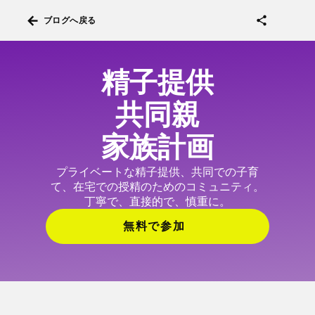
arrow_back
share
ブログへ戻る
精子提供
共同親
家族計画
プライベートな精子提供、共同での子育
て、在宅での授精のためのコミュニティ。
丁寧で、直接的で、慎重に。
無料で参加