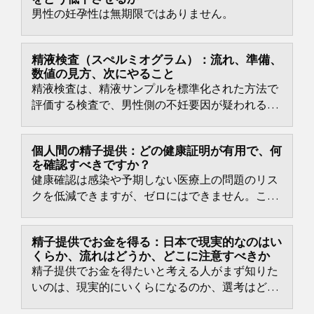
男性の妊孕性は無期限ではありません。
精液検査（スぺルミオグラム）：流れ、準備、
数値の見方、次にやること
精液検査は、精液サンプルを標準化された方法で
評価する検査で、男性側の不妊要因が疑われると
きに最初に行われることが多い検査です。
個人間の精子提供：どの健康証明が有用で、何
を確認すべきですか？
健康確認は感染や予期しない医療上の問題のリス
クを低減できますが、ゼロにはできません。これ
は悲観的な見方ではなく、診断の本質です。検査
には限界があり、検査時点と提供までの間に状況
精子提供でお金を得る：日本で現実的なのはい
が変わることがあります。
くらか、流れはどうか、どこに注意すべきか
精子提供でお金を得たいと考える人がまず知りた
いのは、現実的にいくらになるのか、選考はどれ
ほど厳しいのか、そして最終的に割に合うのかと