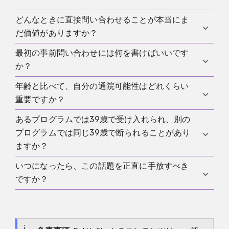
に適していることは同じではありません。プログラ
の記事も参考になります。
ムが評価するのは、使えるラボ品質、リスク、記録
どんなときに直接問い合わせることが本当にま
いいえ。不採用は多くの場合、そのプログラムの年
要件、そして予測可能な参加です。
だ価値がありますか？
齢枠や全体プロフィールにもう合わないというだけ
です。そこからあなたの生殖能力全体について一般
最初の事前問い合わせには何を書けばいいです
とくに、境界的な年齢帯にいて、そのプログラムが
化した結論が出るわけではありません。
か？
まだ自分の年齢に開かれているかを知りたい場合で
す。短く落ち着いた問い合わせは、古い掲示板を
年齢と比べて、自分の通院可能性はどれくらい
年齢、全体的な健康状態、繰り返しの通院が可能か
延々読むより、たいてい時間の節約になります。
重要ですか？
どうか、そして自分のケースで応募する意味がまだ
あるのか知りたいことを書けば十分です。最初はそ
あるプログラムでは39歳で受け入れられ、別の
非常に重要です。プログラムが必要としているのは
れで足りることが多いです。目的は自分を良く見せ
プログラムでは同じ39歳で断られることがあり
使えるサンプルだけではなく、予約、再検査、流れ
ることではなく、早く実用的な方向性を得ることで
ますか？
全体にきちんと付き合える人です。医学的には良さ
す。
そうでも、参加が安定しなければ価値は下がりま
いつになったら、この話題を正直に手放すべき
あります。それは十分に起こり得ます。プログラム
す。
ですか？
ごとに優先順位も境界線も違うからです。一般論は
あくまで粗い方向性しか示しません。最終的に重要
典型的な上限を明確に超えている、年齢を理由に何
なのは、実際に連絡するそのプログラムの選考実務
度も断られている、あるいは自分でももう重いスク
です。