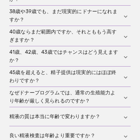
38歳や39歳でも、まだ現実的にドナーになれま
世界共通の線引きはありません。実際には、多くの
すか？
プログラムが40歳前後に慎重な上限を置いていま
す。少し上でも個別に見るところもあれば、もっと
40歳ならまだ範囲内ですか、それとももう高す
多くの場合は可能性がありますが、もう自動ではあ
早く除外するところもあります。本当に役立つ答え
ぎますか？
りません。この範囲ではスクリーニングがより重要
が欲しいなら、具体的なプログラムの現在の上限を
になります。プログラムは内部上限に近い候補者を
41歳、42歳、43歳ではチャンスはどう見えます
知る必要があります。
ちょうどこの数字の周辺で、プログラムごとの差が
より厳しく見ることが多いからです。良い精液検
か？
最も大きくなります。あるところではまだ境界事例
査、落ち着いた健康背景、信頼できる通院可能性は
ですが、別のところではすでに対象外です。実際に
45歳を超えると、精子提供は現実的にはほぼ終
助けになります。
承認は通常かなり少なくなります。個別事例として
は、40歳は通常の応募が事前問い合わせに変わる地
わりですか？
まだ見てもらえることはありますが、多くのプログ
点になることが多いです。
ラムは典型的な上限を超えてはもう扱いたがりませ
なぜドナープログラムでは、通常の生殖能力よ
伝統的なドナープログラムでは、多くの場合そうで
ん。この年齢では、長い応募より短い直接問い合わ
り年齢が厳しく見られるのですか？
す、あるいはそれにかなり近いです。これはその年
せのほうが理にかなうことが多いです。
齢のすべての男性が不妊という意味ではありませ
ドナープログラムは、自然妊娠の可能性だけを見て
精液の質は本当に年齢で変わりますか？
ん。単に、プログラム側が自分たちの保守的な年齢
いるわけではないからです。リスクを標準化して管
枠を大きく超えた新規応募者を受け入れる理由をあ
理し、結果を記録し、説明可能な選考基準で運用し
はい。平均的には、いくつかの精液パラメータは年
良い精液検査は年齢より重要ですか？
まり見いださないということです。