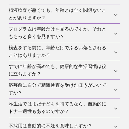
なければなりません。ですから問題は、生物学的に
齢とともに悪化し、DNA断片化もより重要になりま
まだ妊孕性があるかだけではありません。
す。これは年齢が高い応募者の全員に自動的に悪い
精液検査が悪くても、年齢とは全く関係ないこ
良い精液検査は非常に重要ですが、年齢という要素
結果が出るという意味ではありませんが、プログラ
とがありますか？
を置き換えるものではありません。プログラムは常
ムが慎重になる理由にはなります。
に、検査値、健康プロフィール、病歴、そして自分
プログラムは年齢だけを見るのですか、それと
もちろんあります。年齢は数ある要因のひとつにす
たちの内部年齢戦略をまとめて評価します。
ももっと多くを見ますか？
ぎません。生活習慣、病気、薬、熱、喫煙、その他
の個別要因も関係し得ます。プログラムにとって重
検査をする前に、年齢だけでふるい落とされる
もっと多くを見ます。健康アンケート、家族歴、感
要なのは、最終結果が基準に合うかどうかです。
ことはありますか？
染症スクリーニング、精液検査、追加検査は一般的
です。それに加えて、継続的に通えるかどうかも重
すでに年齢が高めでも、健康的な生活習慣は役
あります。最初の接触時点で年齢でふるい分けるプ
要です。だからドナー応募は単なる年齢テストでは
に立ちますか？
ログラムもあれば、境界事例を短く見るところもあ
ありません。
精子提供における健康情報
も参考にな
ります。典型的な上限付近や少し上にいるなら、短
応募前に自分で精液検査を受けたほうがいいで
ります。
役に立ちますが、年齢要因を消すわけではありませ
い事前問い合わせは最も合理的な第一歩になりやす
すか？
ん。禁煙、適正体重、良い睡眠、安定した生活リズ
いです。
ムはプロフィールを強める可能性があります。それ
私生活ではまだ子どもを持てるなら、自動的に
事前により現実的な見通しを持ちたいなら、それは
でも高年齢は選考で考慮される要素のままです。
ドナー適性もあるのですか？
役立つことがあります。プログラム側の検査の代わ
りにはなりませんが、出発点をよりよく理解する助
いいえ。私生活での生殖能力と、ドナープログラム
不採用は自動的に不妊を意味しますか？
けにはなります。結果の見方については、
精液検査