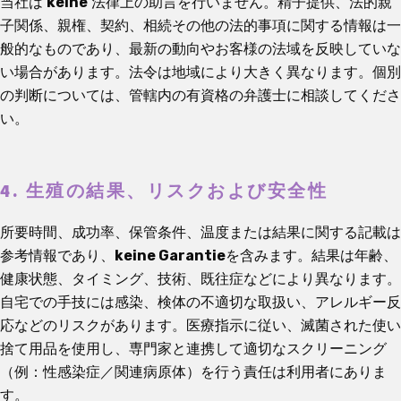
当社は
keine
法律上の助言を行いません。精子提供、法的親
子関係、親権、契約、相続その他の法的事項に関する情報は一
般的なものであり、最新の動向やお客様の法域を反映していな
い場合があります。法令は地域により大きく異なります。個別
の判断については、管轄内の有資格の弁護士に相談してくださ
い。
4. 生殖の結果、リスクおよび安全性
所要時間、成功率、保管条件、温度または結果に関する記載は
参考情報であり、
keine Garantie
を含みます。結果は年齢、
健康状態、タイミング、技術、既往症などにより異なります。
自宅での手技には感染、検体の不適切な取扱い、アレルギー反
応などのリスクがあります。医療指示に従い、滅菌された使い
捨て用品を使用し、専門家と連携して適切なスクリーニング
（例：性感染症／関連病原体）を行う責任は利用者にありま
す。