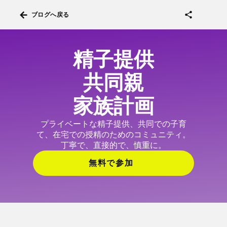
arrow_back
share
ブログへ戻る
精子提供
共同親
家族計画
プライベートな精子提供、共同での子育
て、在宅での授精のためのコミュニティ。
丁寧で、直接的で、慎重に。
無料で参加