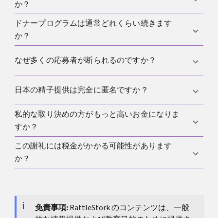
います。
か？
に通いやすく、継続して協力できる人には現実的な
副収入になり得ますが、手軽なお金だと考えると期
ドナープログラムは通常どれくらい続きます
施設は医療基準と内部の品質基準を満たしたサンプ
待が外れやすいです。
か？
ルしか使えず、補償もそこに連動することが多いた
めです。生物学的な変動とラボ判定の両方が影響し
多くは数か月単位で続きます。初期選考、再検査、
なぜ多くの応募者が断られるのですか？
ます。
固定の来院スケジュールを含むため、単発ではなく
中期的なコミットメントとして考える方が適切で
施設は医学的・運営的な条件を厳しく見ているため
日本の精子提供は完全に匿名ですか？
す。
です。不採用は、多くの場合そのプログラムの条件
に合わなかったことを示すだけです。
私的な取り決めの方がもっと高いお金になりま
自動的にそう考えない方が安全です。医療的に管理
すか？
された環境では、同意、本人確認、記録保存が重要
な要素になります。
この謝礼には税金がかかる可能性があります
そうなる場合もありますが、その分、期待や圧力、
か？
検査や記録の曖昧さなどのリスクも大きくなりま
す。
可能性はあります。支払いの性質やあなたの所得状
況次第なので、記録を残し、必要に応じて確認する
のが安全です。
免責事項:
RattleStork のコンテンツは、一般