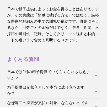
日本で精子提供によってお金を得ることはありえます
が、その実態は「簡単に稼げる方法」ではなく、厳格
な医療的枠組みの中での謝礼や補助です。真剣に考え
るなら、回数ごとの金額だけでなく、選考、期間、不
採用の可能性、記録、そしてクリニック経由と私的ル
ートの違いまで含めて判断するべきです。
よくある質問
日本では1回の精子提供でいくらくらいもらえま
すか？
精子提供は副収入として本当に成り立ちます
一律ではありませんが、実務上は数千円から1万円台
か？
後半程度の謝礼が話題になることがあります。ただ
し、施設や選考条件、支払い方式によってかなり違
なぜ毎回の採取が支払い対象にならないのです
条件が合えば成り立つ可能性はあります。特に施設