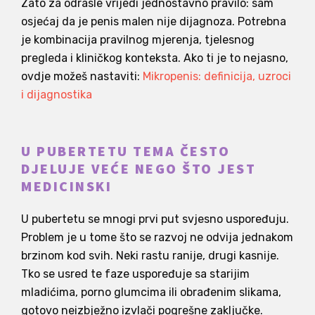
Zato za odrasle vrijedi jednostavno pravilo: sam
osjećaj da je penis malen nije dijagnoza. Potrebna
je kombinacija pravilnog mjerenja, tjelesnog
pregleda i kliničkog konteksta. Ako ti je to nejasno,
ovdje možeš nastaviti:
Mikropenis: definicija, uzroci
i dijagnostika
U PUBERTETU TEMA ČESTO
DJELUJE VEĆE NEGO ŠTO JEST
MEDICINSKI
U pubertetu se mnogi prvi put svjesno uspoređuju.
Problem je u tome što se razvoj ne odvija jednakom
brzinom kod svih. Neki rastu ranije, drugi kasnije.
Tko se usred te faze uspoređuje sa starijim
mladićima, porno glumcima ili obrađenim slikama,
gotovo neizbježno izvlači pogrešne zaključke.