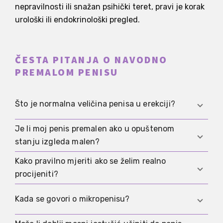
nepravilnosti ili snažan psihički teret, pravi je korak
urološki ili endokrinološki pregled.
ČESTA PITANJA O NAVODNO
PREMALOM PENISU
Što je normalna veličina penisa u erekciji?
Je li moj penis premalen ako u opuštenom
U velikom sustavnom pregledu prosječna duljina
stanju izgleda malen?
u erekciji iznosila je oko 13,1 centimetar. Još je
važnije to što postoji normalan raspon varijacija i
Kako pravilno mjeriti ako se želim realno
Ne automatski. Opuštena veličina snažno varira
ne mora svatko biti blizu srednje vrijednosti. Ako
procijeniti?
ovisno o temperaturi, stresu i napetosti. Zato je
želiš detaljnije tumačenje, nastavi ovdje:
Veličina
opušteno stanje nepouzdano za usporedbu.
penisa: prosjek, raspon i tumačenje
Mjeri s gornje strane od stidne kosti do vrha i
Kada se govori o mikropenisu?
lagano utisni masno tkivo iznad stidne kosti.