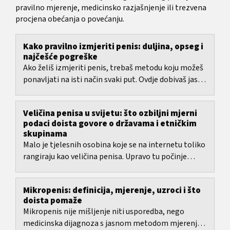
pravilno mjerenje, medicinsko razjašnjenje ili trezvena
procjena obećanja o povećanju.
Kako pravilno izmjeriti penis: duljina, opseg i
najčešće pogreške
Ako želiš izmjeriti penis, trebaš metodu koju možeš
ponavljati na isti način svaki put. Ovdje dobivaš jasan
vodič za mjerenje duljine i opsega,...
Veličina penisa u svijetu: što ozbiljni mjerni
podaci doista govore o državama i etničkim
skupinama
Malo je tjelesnih osobina koje se na internetu toliko
rangiraju kao veličina penisa. Upravo tu počinje
problem: većina popisa miješa samoprijave,...
Mikropenis: definicija, mjerenje, uzroci i što
doista pomaže
Mikropenis nije mišljenje niti usporedba, nego
medicinska dijagnoza s jasnom metodom mjerenja i