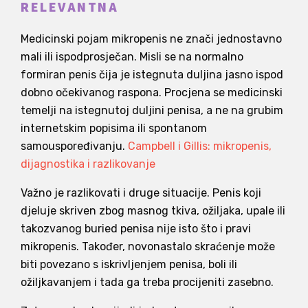
RELEVANTNA
Medicinski pojam mikropenis ne znači jednostavno
mali ili ispodprosječan. Misli se na normalno
formiran penis čija je istegnuta duljina jasno ispod
dobno očekivanog raspona. Procjena se medicinski
temelji na istegnutoj duljini penisa, a ne na grubim
internetskim popisima ili spontanom
samouspoređivanju.
Campbell i Gillis: mikropenis,
dijagnostika i razlikovanje
Važno je razlikovati i druge situacije. Penis koji
djeluje skriven zbog masnog tkiva, ožiljaka, upale ili
takozvanog buried penisa nije isto što i pravi
mikropenis. Također, novonastalo skraćenje može
biti povezano s iskrivljenjem penisa, boli ili
ožiljkavanjem i tada ga treba procijeniti zasebno.