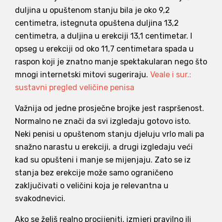
duljina u opuštenom stanju bila je oko 9,2
centimetra, istegnuta opuštena duljina 13,2
centimetra, a duljina u erekciji 13,1 centimetar. I
opseg u erekciji od oko 11,7 centimetara spada u
raspon koji je znatno manje spektakularan nego što
mnogi internetski mitovi sugeriraju.
Veale i sur.:
sustavni pregled veličine penisa
Važnija od jedne prosječne brojke jest raspršenost.
Normalno ne znači da svi izgledaju gotovo isto.
Neki penisi u opuštenom stanju djeluju vrlo mali pa
snažno narastu u erekciji, a drugi izgledaju veći
kad su opušteni i manje se mijenjaju. Zato se iz
stanja bez erekcije može samo ograničeno
zaključivati o veličini koja je relevantna u
svakodnevici.
Ako se želiš realno procijeniti, izmjeri pravilno ili