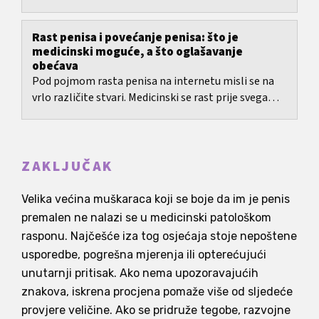
referentnim vrijednostima prema dobi.
Rast penisa i povećanje penisa: što je
medicinski moguće, a što oglašavanje
obećava
Pod pojmom rasta penisa na internetu misli se na
vrlo različite stvari. Medicinski se rast prije svega
odnosi na razvoj u djetinjstvu i pubertetu. U...
ZAKLJUČAK
Velika većina muškaraca koji se boje da im je penis
premalen ne nalazi se u medicinski patološkom
rasponu. Najčešće iza tog osjećaja stoje nepoštene
usporedbe, pogrešna mjerenja ili opterećujući
unutarnji pritisak. Ako nema upozoravajućih
znakova, iskrena procjena pomaže više od sljedeće
provjere veličine. Ako se pridruže tegobe, razvojne