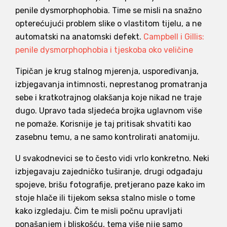
penile dysmorphophobia. Time se misli na snažno
opterećujući problem slike o vlastitom tijelu, a ne
automatski na anatomski defekt.
Campbell i Gillis:
penile dysmorphophobia i tjeskoba oko veličine
Tipičan je krug stalnog mjerenja, uspoređivanja,
izbjegavanja intimnosti, neprestanog promatranja
sebe i kratkotrajnog olakšanja koje nikad ne traje
dugo. Upravo tada sljedeća brojka uglavnom više
ne pomaže. Korisnije je taj pritisak shvatiti kao
zasebnu temu, a ne samo kontrolirati anatomiju.
U svakodnevici se to često vidi vrlo konkretno. Neki
izbjegavaju zajedničko tuširanje, drugi odgađaju
spojeve, brišu fotografije, pretjerano paze kako im
stoje hlače ili tijekom seksa stalno misle o tome
kako izgledaju. Čim te misli počnu upravljati
ponašanjem i bliskošću, tema više nije samo