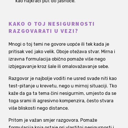
kao najkraći put do jasnoće.
KAKO O TOJ NESIGURNOSTI
RAZGOVARATI U VEZI?
Mnogi o toj temi ne govore uopće ili tek kada je
pritisak već jako velik. Oboje otežava stvar. Mirna i
izravna formulacija obično pomaže više nego
izbjegavanje kroz šale ili omalovažavanje sebe.
Razgovor je najbolje voditi ne usred svađe niti kao
test-pitanje u krevetu, nego u mirnoj situaciji. Tko
kaže da ga ta tema čini nesigurnim, umjesto da se
toga srami ili agresivno kompenzira, često stvara
više bliskosti nego distance.
Pritom je važan smjer razgovora. Pomaže
formulacija koja ostaje pri vlastitoj nesigurnosti i