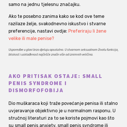
samo na jednu tjelesnu značajku.
Ako te posebno zanima kako se kod ove teme
razilaze želje, svakodnevno iskustvo i stvarne
preferencije, nastavi ovdje:
Preferiraju li žene
velike ili male penise?
Usporedbe u glavi brzo djeluju apsolutno. U stvarnom seksualnom životu funkcija,
bliskost i usklađenost najčešće znače više od iznimnih veličina.
AKO PRITISAK OSTAJE: SMALL
PENIS SYNDROME I
DISMORFOFOBIJA
Dio muškaraca koji traže povećanje penisa ili stalno
uvjeravanje objektivno je u normalnom rasponu. U
stručnoj literaturi za to se koriste pojmovi kao što
su small penis anxiety, small penis syndrome ili