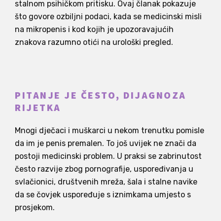
stalnom psihičkom pritisku. Ovaj članak pokazuje
što govore ozbiljni podaci, kada se medicinski misli
na mikropenis i kod kojih je upozoravajućih
znakova razumno otići na urološki pregled.
PITANJE JE ČESTO, DIJAGNOZA
RIJETKA
Mnogi dječaci i muškarci u nekom trenutku pomisle
da im je penis premalen. To još uvijek ne znači da
postoji medicinski problem. U praksi se zabrinutost
često razvije zbog pornografije, uspoređivanja u
svlačionici, društvenih mreža, šala i stalne navike
da se čovjek uspoređuje s iznimkama umjesto s
prosjekom.