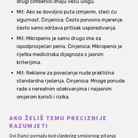
drugi čimbenici imaju veću ulogu.
Mit: Ako se dovoljno puta izmjerim, steći ću
sigurnost. Činjenica: Često ponovno mjerenje
često samo održava pritisak uspoređivanja.
Mit: Mikropenis je samo drugo ime za
ispodprosječan penis. Činjenica: Mikropenis je
rijetka medicinska dijagnoza s jasnim
kriterijima.
Mit: Reklame za povećanje nude praktična
standardna rješenja. Činjenica: Mnoge ponude
rade s nerealnim očekivanjima i nejasnim
omjerom koristi i rizika.
AKO ŽELIŠ TEMU PRECIZNIJE
RAZUMJETI
Ovi članci pomažu kod sljedećeg smislenog pitanja: