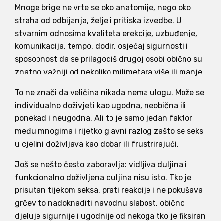
Mnoge brige ne vrte se oko anatomije, nego oko
straha od odbijanja, želje i pritiska izvedbe. U
stvarnim odnosima kvaliteta erekcije, uzbuđenje,
komunikacija, tempo, dodir, osjećaj sigurnosti i
sposobnost da se prilagodiš drugoj osobi obično su
znatno važniji od nekoliko milimetara više ili manje.
To ne znači da veličina nikada nema ulogu. Može se
individualno doživjeti kao ugodna, neobična ili
ponekad i neugodna. Ali to je samo jedan faktor
među mnogima i rijetko glavni razlog zašto se seks
u cjelini doživljava kao dobar ili frustrirajući.
Još se nešto često zaboravlja: vidljiva duljina i
funkcionalno doživljena duljina nisu isto. Tko je
prisutan tijekom seksa, prati reakcije i ne pokušava
grčevito nadoknaditi navodnu slabost, obično
djeluje sigurnije i ugodnije od nekoga tko je fiksiran