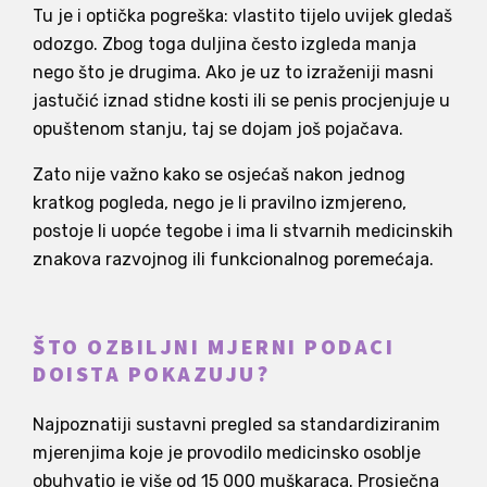
Tu je i optička pogreška: vlastito tijelo uvijek gledaš
odozgo. Zbog toga duljina često izgleda manja
nego što je drugima. Ako je uz to izraženiji masni
jastučić iznad stidne kosti ili se penis procjenjuje u
opuštenom stanju, taj se dojam još pojačava.
Zato nije važno kako se osjećaš nakon jednog
kratkog pogleda, nego je li pravilno izmjereno,
postoje li uopće tegobe i ima li stvarnih medicinskih
znakova razvojnog ili funkcionalnog poremećaja.
ŠTO OZBILJNI MJERNI PODACI
DOISTA POKAZUJU?
Najpoznatiji sustavni pregled sa standardiziranim
mjerenjima koje je provodilo medicinsko osoblje
obuhvatio je više od 15 000 muškaraca. Prosječna