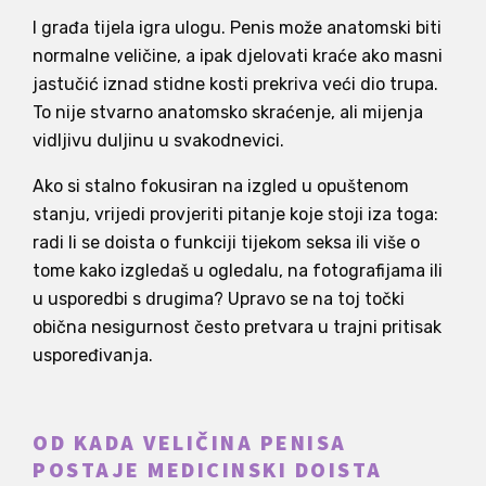
I građa tijela igra ulogu. Penis može anatomski biti
normalne veličine, a ipak djelovati kraće ako masni
jastučić iznad stidne kosti prekriva veći dio trupa.
To nije stvarno anatomsko skraćenje, ali mijenja
vidljivu duljinu u svakodnevici.
Ako si stalno fokusiran na izgled u opuštenom
stanju, vrijedi provjeriti pitanje koje stoji iza toga:
radi li se doista o funkciji tijekom seksa ili više o
tome kako izgledaš u ogledalu, na fotografijama ili
u usporedbi s drugima? Upravo se na toj točki
obična nesigurnost često pretvara u trajni pritisak
uspoređivanja.
OD KADA VELIČINA PENISA
POSTAJE MEDICINSKI DOISTA