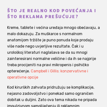
ŠTO JE REALNO KOD POVEĆANJA I
ŠTO REKLAMA PREŠUĆUJE?
Kreme, tablete i većina uređaja mnogo obećavaju, a
malo dokazuju. Za muškarce s normalnom
anatomijom tržište je puno ponuda koje prodaju
više nade nego uvjerljive rezultate. Čak i u
urološkoj literaturi naglašava se da su mnogi
zainteresirani normalne veličine i da ih se najprije
treba procijeniti na pravi mikropenis i psihičko
opterećenje.
Campbell i Gillis: konzervativne i
operativne opcije
Kod kirurških zahvata pridružuju se komplikacije,
nejasno zadovoljstvo i ponekad samo ograničen
dobitak u duljini. Zato ova tema nikada ne pripada
impulzivnom samoliječenju ili reklamnim