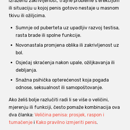
izraženu zakrivljenost, trajne probleme s erekcijom
ili situaciju u kojoj penis gotovo nestaje u masnom
tkivu ili ožiljcima.
Sumnje od puberteta uz upadljiv razvoj testisa,
rasta brade ili spolne funkcije.
Novonastala promjena oblika ili zakrivljenost uz
bol.
Osjećaj skraćenja nakon upale, ožiljkavanja ili
debljanja.
Snažna psihička opterećenost koja pogađa
odnose, seksualnost ili samopoštovanje.
Ako želiš bolje razlučiti radi li se više o veličini,
mjerenju ili funkciji, često pomaže kombinacija ova
dva članka:
Veličina penisa: prosjek, raspon i
tumačenje
i
Kako pravilno izmjeriti penis
.