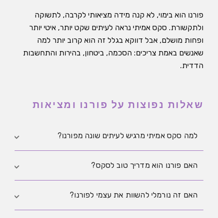
פורנו הוא בימוי, לא קנה מידה מציאותי לקרבה, לתשוקה
ולתקשורת. סקס אמיתי נראה לעיתים שקט יותר, איטי יותר
ופחות מושלם, אבל דווקא בגלל זה הוא קרוב יותר למה
שאנשים באמת צריכים: הסכמה, ביטחון, בהירות והתחשבות
הדדית.
שאלות נפוצות על פורנו ומציאות
למה סקס אמיתי מרגיש לעיתים שונה מפורנו?
כי פורנו הוא בידור ערוך, בעוד שסקס אמיתי מורכב
האם פורנו הוא מדריך טוב לסקס?
מתקשורת, הפסקות, חוסר ודאות, התאמת קצב
והתחשבות הדדית.
כאמצעי לעוררות אולי, אבל כמדריך למפגשים אמיתיים
האם זה נורמלי להשוות את עצמי לפורנו?
בדרך כלל לא. הוא לרוב משאיר בחוץ הסכמה, הגנה,