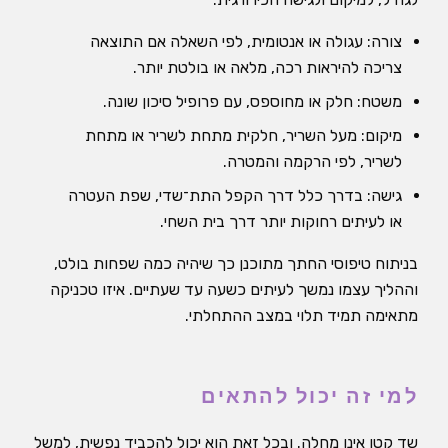
צורה: עגולה או אנטומית, לפי השאלה אם התוצאה
צריכה להיראות רכה, מלאה או בולטת יותר.
משטח: חלק או מחוספס, עם פרופיל סיכון שונה.
מיקום: מעל השריר, חלקית מתחת לשריר או מתחת
לשריר, לפי הרקמה והמטרה.
גישה: בדרך כלל דרך הקפל התת־שדי, שפת העטרה
או לעיתים רחוקות יותר דרך בית השחי.
בניתוח טיפוסי החתך מתוכנן כך שיהיה כמה שפחות בולט,
וההליך עצמו נמשך לעיתים כשעה עד שעתיים. איזו טכניקה
מתאימה תמיד תלוי במצב ההתחלתי.
למי זה יכול להתאים
שד קטן אינו מחלה. ובכל זאת הוא יכול להכביד נפשית, למשל