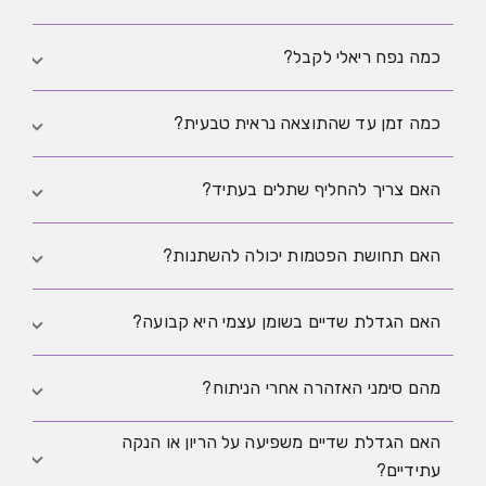
אם את רוצה הגדלת נפח שניתן לתכנן בצורה ברורה,
כמה נפח ריאלי לקבל?
שתלים הם בדרך כלל הבחירה המתאימה יותר. אם חשוב לך
שינוי מתון, תחושה טבעית והיעדר שתלים קבועים, שומן
עם שתלים ניתן להגיע לנפח גדול יותר מאשר עם שומן
כמה זמן עד שהתוצאה נראית טבעית?
עצמי מתאים יותר.
עצמי. שומן עצמי מתאים בדרך כלל לשינויים מתונים, בעוד
שצעדים גדולים יותר מתוכננים לרוב עם שתלים.
הנפיחות וההתייצבות דורשות זמן. תוצאות רבות נראות
האם צריך להחליף שתלים בעתיד?
טבעיות יותר רק אחרי כמה שבועות או חודשים, ובהתחלה
השד ובית החזה נראים לעיתים מתוחים או נפוחים יותר
לא תמיד יש צורך בהחלפה שגרתית אחרי מספר שנים קבוע,
האם תחושת הפטמות יכולה להשתנות?
מאשר בהמשך.
אבל שתלים דורשים מעקב ובמהלך החיים הם עלולים
להוביל לפרוצדורות נוספות.
כן, שינויים זמניים בתחושה אפשריים, ובמקרים נדירים הם
האם הגדלת שדיים בשומן עצמי היא קבועה?
יכולים להימשך זמן רב יותר או להפוך לקבועים. יש לדון בכך
לפני הניתוח.
חלק מהשומן נשאר וחלק נספג מחדש. לכן התוצאה לא
מהם סימני האזהרה אחרי הניתוח?
תמיד נשארת בדיוק באותה צורה, ולעיתים נדרשות סשנים
נוספים.
האם הגדלת שדיים משפיעה על הריון או הנקה
אודם שמתגבר, חום, נפיחות חזקה בצד אחד, כאב פועם או
עתידיים?
הפרשה חריגה צריכים להיבדק על ידי רופא בהקדם