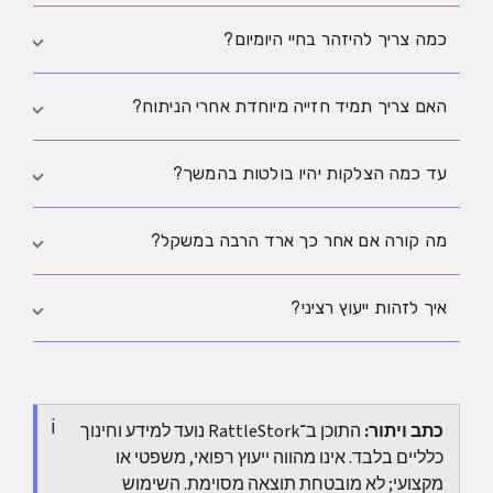
האפשרי.
הריון יכול לשנות שוב את הצורה והנפח, והנקה יכולה להיות
כמה צריך להיזהר בחיי היומיום?
תלויה בטכניקה שנבחרה. זהו נושא חשוב לפני קבלת
החלטה.
הימים הראשונים בדרך כלל דורשים הכי הרבה זהירות.
האם צריך תמיד חזייה מיוחדת אחרי הניתוח?
לאחר מכן הרבה דברים נעשים אפשריים מוקדם יותר, אבל
הרמה כבדה, תנועות משיכה חזקות וספורט לרוב דורשים
בשלב ההחלמה המוקדם חזייה תומכת חשובה לעיתים
עד כמה הצלקות יהיו בולטות בהמשך?
כמה שבועות.
קרובות, כי היא מפחיתה לחץ ומייצבת את הצורה. איזה דגם
מתאים וכמה זמן ללבוש אותו נקבעים על ידי המרפאה.
הצלקות נשארות, אבל עם הזמן הן בדרך כלל הופכות
מה קורה אם אחר כך ארד הרבה במשקל?
לפחות בולטות. מידת הנראות הסופית תלויה במסלול
החתך, בסוג העור, בהחלמה ובטיפול עקבי לאחר הניתוח.
שינויים במשקל יכולים להשפיע גם אחרי הגדלת שדיים על
איך לזהות ייעוץ רציני?
הנפח והצורה. לכן התוצאה לעולם אינה מנותקת לגמרי
מהמשך השינויים בגוף והיא יכולה להשתנות עם השנים.
ייעוץ רציני מסביר בבירור את הסיכונים והחלופות, אינו
מבטיח הבטחות לא מציאותיות, נותן זמן ומספק מידע ברור
כתב ויתור:
על הטיפול לאחר הניתוח ועל תכנון לטווח ארוך.
התוכן ב־RattleStork נועד למידע וחינוך
כלליים בלבד. אינו מהווה ייעוץ רפואי, משפטי או
מקצועי; לא מובטחת תוצאה מסוימת. השימוש