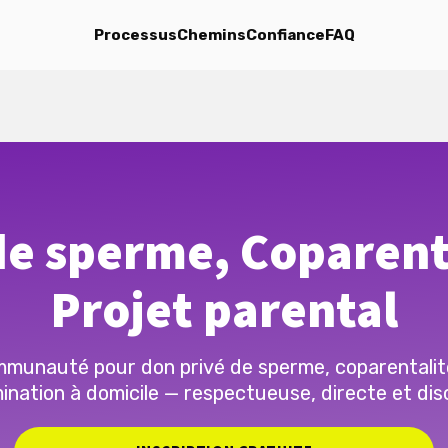
Processus
Chemins
Confiance
FAQ
e sperme, Coparent
Projet parental
munauté pour don privé de sperme, coparentalit
ination à domicile — respectueuse, directe et dis