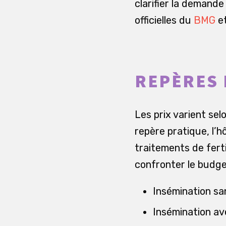
clarifier la demand
officielles du
BMG
e
REPÈRES 
Les prix varient se
repère pratique, l’h
traitements de ferti
confronter le budge
Insémination sa
Insémination av