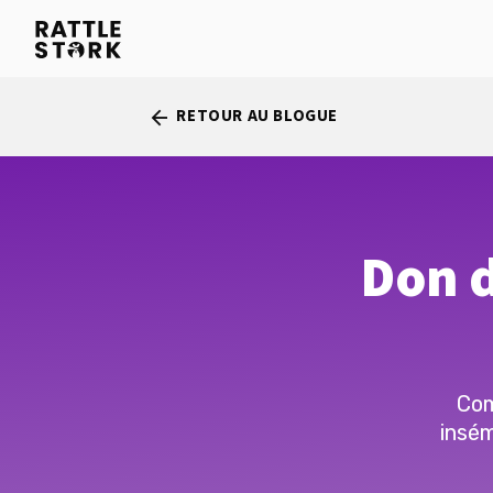
RETOUR AU BLOGUE
arrow_back
Don d
Com
insém