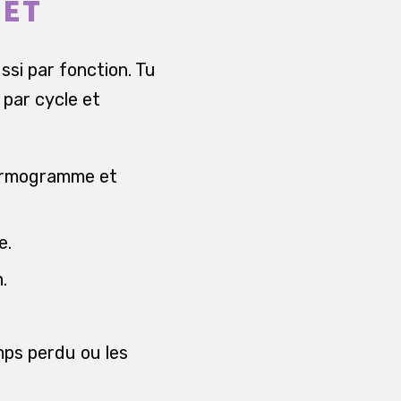
LET
si par fonction. Tu
 par cycle et
permogramme et
e.
.
mps perdu ou les