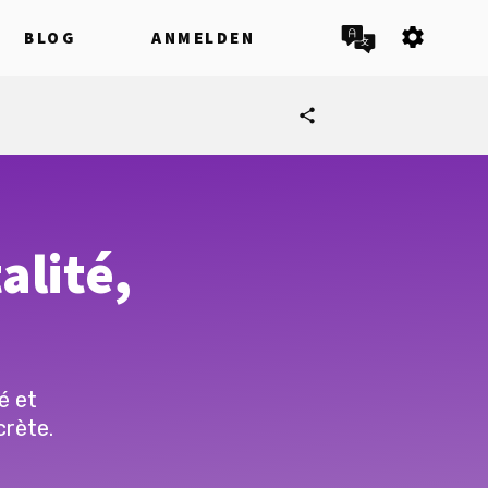
settings
BLOG
ANMELDEN
share
alité,
é et
crète.