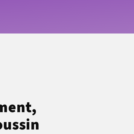
ement,
oussin