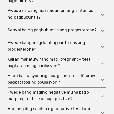
paghihintay?
Pwede na bang maramdaman ang sintomas
Ito ang panahon pagkatapos ng obulasyon
ng pagbubuntis?
hanggang sa inaasahang regla o hanggang sa
maging makatuwiran ang test.
Maaaring may mga nararamdaman, pero hindi
Senyal ba ng pagbubuntis ang progesterone?
iyon patunay. Ang parehong mga sintomas ay
madalas ding lumalabas bago mag-regla.
Pwede bang magdulot ng sintomas ang
Hindi. Bahagi rin ito ng normal na cycle, lalo na
progesterone?
pagkatapos ng obulasyon.
Kailan makatuwirang mag-pregnancy test
Oo, lalo na kung iniinom mo ito bilang gamot.
pagkatapos ng obulasyon?
Hindi ba masyadong maaga ang test 10 araw
Karaniwan sa araw ng inaasahang regla o
pagkatapos ng obulasyon?
pagkatapos nito.
Pwede bang maging negative muna bago
Madadalas na oo, at maaari itong magbigay ng
mag-regla at saka mag-positive?
false negative.
Ano ang ibig sabihin ng negative test kahit
Oo, kung masyadong maaga ang unang test.