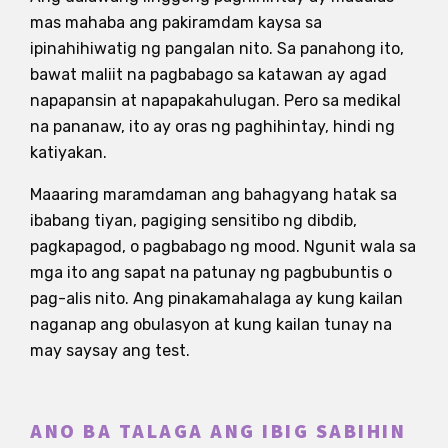
mas mahaba ang pakiramdam kaysa sa
ipinahihiwatig ng pangalan nito. Sa panahong ito,
bawat maliit na pagbabago sa katawan ay agad
napapansin at napapakahulugan. Pero sa medikal
na pananaw, ito ay oras ng paghihintay, hindi ng
katiyakan.
Maaaring maramdaman ang bahagyang hatak sa
ibabang tiyan, pagiging sensitibo ng dibdib,
pagkapagod, o pagbabago ng mood. Ngunit wala sa
mga ito ang sapat na patunay ng pagbubuntis o
pag-alis nito. Ang pinakamahalaga ay kung kailan
naganap ang obulasyon at kung kailan tunay na
may saysay ang test.
ANO BA TALAGA ANG IBIG SABIHIN