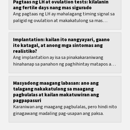
Pagtaas ng LH at ovulation tests: kilalanin
ang fertile days nang mas sigurado
Ang pagtaas ng LH ay mahalagang timing signal sa
paligid ng ovulation at makakatulong sa mas
realistiko mong pagplano ng fertile days.
Implantation: kailan ito nangyayari, gaano
ito katagal, at anong mga sintomas ang
realistiko?
Ang implantation ay isa sa pinakakaraniwang
hinahanap sa panahon ng paghihintay matapos ang
ovulation.
Masyadong maagang labasan: ano ang
talagang nakakatulong sa maagang
pagbulalas at kailan makatuwiran ang
pagpapasuri
Karaniwan ang maagang pagbulalas, pero hindi nito
ginagawang madaling pag-usapan ang paksa.