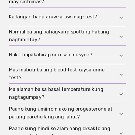
may sintomas?
Kadalasan, ibig sabihin lang ay masyadong
Kailangan bang araw-araw mag-test?
maaga ang test o may ibang dahilan ang mga
sintomas.
Normal ba ang bahagyang spotting habang
Hindi, kadalasan mas lalo lang nitong pinapataas
naghihintay?
ang stress.
Maaaring mangyari ang bahagyang spotting,
Bakit napakahirap nito sa emosyon?
pero hindi nito pinapatunayan ang pagbubuntis.
Mas mabuti ba ang blood test kaysa urine
Dahil sabay na tumataas ang pag-asa, kawalan
test?
ng katiyakan, at pangangailangang kontrolin ang
lahat.
Malalaman ba sa basal temperature kung
Sa ilang sitwasyon lamang. Maaaring mas
nagtagumpay?
maagang makita ng blood test ang hCG, pero
hindi ito laging kailangan.
Paano kung umiinom ako ng progesterone at
Hindi nang maaasahan. Tumataas ang
parang pareho lang ang lahat?
temperatura pagkatapos ng obulasyon dahil sa
progesterone. Ang maliit na dagdag na pagtaas
Paano kung hindi ko alam nang eksakto ang
Normal lang iyon. Maaaring makaapekto ang