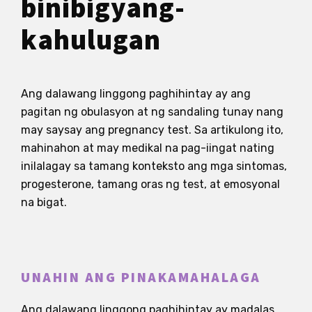
binibigyang-
kahulugan
Ang dalawang linggong paghihintay ay ang
pagitan ng obulasyon at ng sandaling tunay nang
may saysay ang pregnancy test. Sa artikulong ito,
mahinahon at may medikal na pag-iingat nating
inilalagay sa tamang konteksto ang mga sintomas,
progesterone, tamang oras ng test, at emosyonal
na bigat.
UNAHIN ANG PINAKAMAHALAGA
Ang dalawang linggong paghihintay ay madalas