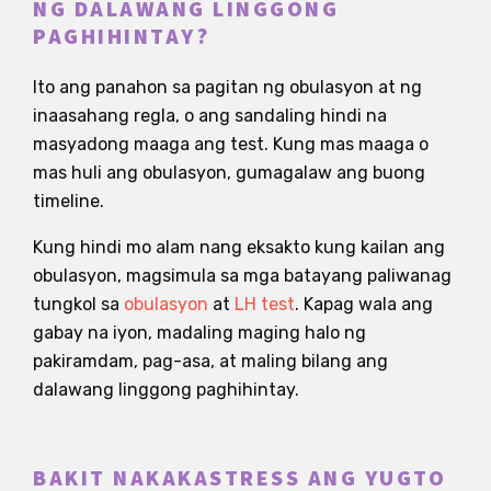
NG DALAWANG LINGGONG
PAGHIHINTAY?
Ito ang panahon sa pagitan ng obulasyon at ng
inaasahang regla, o ang sandaling hindi na
masyadong maaga ang test. Kung mas maaga o
mas huli ang obulasyon, gumagalaw ang buong
timeline.
Kung hindi mo alam nang eksakto kung kailan ang
obulasyon, magsimula sa mga batayang paliwanag
tungkol sa
obulasyon
at
LH test
. Kapag wala ang
gabay na iyon, madaling maging halo ng
pakiramdam, pag-asa, at maling bilang ang
dalawang linggong paghihintay.
BAKIT NAKAKASTRESS ANG YUGTO