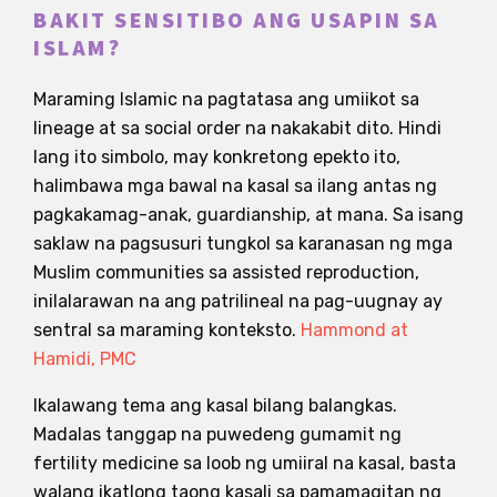
BAKIT SENSITIBO ANG USAPIN SA
ISLAM?
Maraming Islamic na pagtatasa ang umiikot sa
lineage at sa social order na nakakabit dito. Hindi
lang ito simbolo, may konkretong epekto ito,
halimbawa mga bawal na kasal sa ilang antas ng
pagkakamag-anak, guardianship, at mana. Sa isang
saklaw na pagsusuri tungkol sa karanasan ng mga
Muslim communities sa assisted reproduction,
inilalarawan na ang patrilineal na pag-uugnay ay
sentral sa maraming konteksto.
Hammond at
Hamidi, PMC
Ikalawang tema ang kasal bilang balangkas.
Madalas tanggap na puwedeng gumamit ng
fertility medicine sa loob ng umiiral na kasal, basta
walang ikatlong taong kasali sa pamamagitan ng