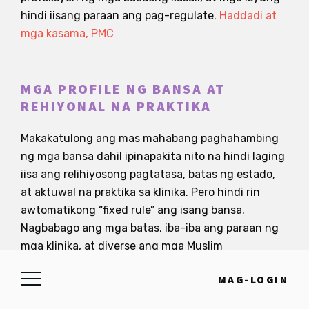
hindi iisang paraan ang pag-regulate.
Haddadi at
mga kasama, PMC
MGA PROFILE NG BANSA AT
REHIYONAL NA PRAKTIKA
Makakatulong ang mas mahabang paghahambing
ng mga bansa dahil ipinapakita nito na hindi laging
iisa ang relihiyosong pagtatasa, batas ng estado,
at aktuwal na praktika sa klinika. Pero hindi rin
awtomatikong “fixed rule” ang isang bansa.
Nagbabago ang mga batas, iba-iba ang paraan ng
mga klinika, at diverse ang mga Muslim
communities sa loob mismo. Kaya gamitin ang mga
MAG-LOGIN
profile sa ibaba bilang gabay at i-check palagi ang
detalye sa lokal na konteksto.