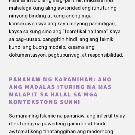
Para sa inyo bilang mag-partner, madalas mas
mahalaga kung aling awtoridad ang itinuturing
ninyong binding at kung anong mga
konsekuwensiya ang kaya ninyong panindigan,
kaysa sa kung sino ang “teoretikal na tama”. Kaya
sa pag-uusap, banggitin hindi lang ang teknik
kundi ang buong modelo, kasama ang
dokumentasyon, pagbubunyag, at responsibilidad.
PANANAW NG KARAMIHAN: ANO
ANG MADALAS ITURING NA MAS
MALAPIT SA HALAL SA MGA
KONTEKSTONG SUNNI
Sa maraming Islamic na pananaw, ang infertility ay
itinuturing na puwedeng gamutin at hindi
awtomatikong tinatanggihan ang modernong