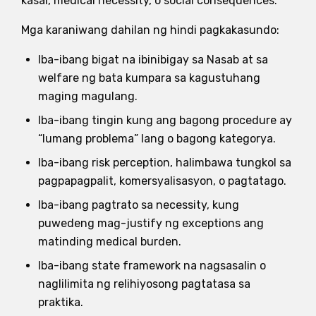
kasal, medical necessity, o social consequences.
Mga karaniwang dahilan ng hindi pagkakasundo:
Iba-ibang bigat na ibinibigay sa Nasab at sa
welfare ng bata kumpara sa kagustuhang
maging magulang.
Iba-ibang tingin kung ang bagong procedure ay
“lumang problema” lang o bagong kategorya.
Iba-ibang risk perception, halimbawa tungkol sa
pagpapagpalit, komersyalisasyon, o pagtatago.
Iba-ibang pagtrato sa necessity, kung
puwedeng mag-justify ng exceptions ang
matinding medical burden.
Iba-ibang state framework na nagsasalin o
naglilimita ng relihiyosong pagtatasa sa
praktika.