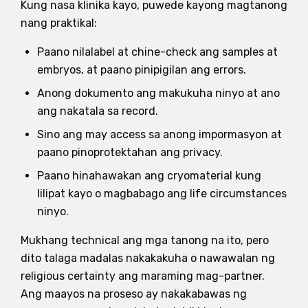
Kung nasa klinika kayo, puwede kayong magtanong
nang praktikal:
Paano nilalabel at chine-check ang samples at
embryos, at paano pinipigilan ang errors.
Anong dokumento ang makukuha ninyo at ano
ang nakatala sa record.
Sino ang may access sa anong impormasyon at
paano pinoprotektahan ang privacy.
Paano hinahawakan ang cryomaterial kung
lilipat kayo o magbabago ang life circumstances
ninyo.
Mukhang technical ang mga tanong na ito, pero
dito talaga madalas nakakakuha o nawawalan ng
religious certainty ang maraming mag-partner.
Ang maayos na proseso ay nakakabawas ng