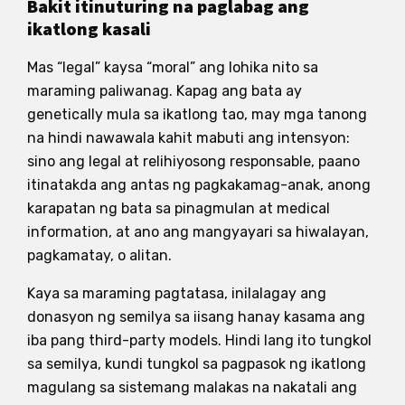
Bakit itinuturing na paglabag ang
ikatlong kasali
Mas “legal” kaysa “moral” ang lohika nito sa
maraming paliwanag. Kapag ang bata ay
genetically mula sa ikatlong tao, may mga tanong
na hindi nawawala kahit mabuti ang intensyon:
sino ang legal at relihiyosong responsable, paano
itinatakda ang antas ng pagkakamag-anak, anong
karapatan ng bata sa pinagmulan at medical
information, at ano ang mangyayari sa hiwalayan,
pagkamatay, o alitan.
Kaya sa maraming pagtatasa, inilalagay ang
donasyon ng semilya sa iisang hanay kasama ang
iba pang third-party models. Hindi lang ito tungkol
sa semilya, kundi tungkol sa pagpasok ng ikatlong
magulang sa sistemang malakas na nakatali ang