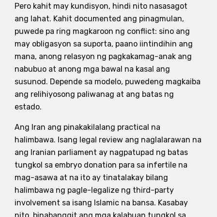
Pero kahit may kundisyon, hindi nito nasasagot
ang lahat. Kahit documented ang pinagmulan,
puwede pa ring magkaroon ng conflict: sino ang
may obligasyon sa suporta, paano iintindihin ang
mana, anong relasyon ng pagkakamag-anak ang
nabubuo at anong mga bawal na kasal ang
susunod. Depende sa modelo, puwedeng magkaiba
ang relihiyosong paliwanag at ang batas ng
estado.
Ang Iran ang pinakakilalang practical na
halimbawa. Isang legal review ang naglalarawan na
ang Iranian parliament ay nagpatupad ng batas
tungkol sa embryo donation para sa infertile na
mag-asawa at na ito ay tinatalakay bilang
halimbawa ng pagle-legalize ng third-party
involvement sa isang Islamic na bansa. Kasabay
nito, binabanggit ang mga kalabuan tungkol sa