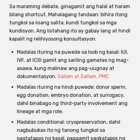
Sa maraming debate, ginagamit ang halal at haram
bilang shortcut. Mahalagang tandaan: bihira itong
tungkol sa iisang salita, kundi tungkol sa mga
kundisyon. Ang listahang ito ay gabay lang at hindi
kapalit ng relihiyosong konsultasyon.
Madalas ituring na puwede sa loob ng kasal: IUI,
IVF, at ICSI gamit ang sariling gametes ng mag-
asawa, kung malinaw ang pag-uugnay at
dokumentasyon.
Sallam at Sallam, PMC
Madalas ituring na hindi puwede: donor sperm,
egg donation, embryo donation, at surrogacy,
dahil binabago ng third-party involvement ang
lineage at mga role.
Madalas conditional: cryopreservation, dahil
nagbubukas ito ng tanong tungkol sa
pagtatapos ng kasal, paggamit pagkatapos ng