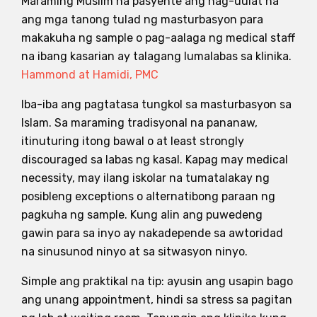
Maraming Muslim na pasyente ang nag-uulat na
ang mga tanong tulad ng masturbasyon para
makakuha ng sample o pag-aalaga ng medical staff
na ibang kasarian ay talagang lumalabas sa klinika.
Hammond at Hamidi, PMC
Iba-iba ang pagtatasa tungkol sa masturbasyon sa
Islam. Sa maraming tradisyonal na pananaw,
itinuturing itong bawal o at least strongly
discouraged sa labas ng kasal. Kapag may medical
necessity, may ilang iskolar na tumatalakay ng
posibleng exceptions o alternatibong paraan ng
pagkuha ng sample. Kung alin ang puwedeng
gawin para sa inyo ay nakadepende sa awtoridad
na sinusunod ninyo at sa sitwasyon ninyo.
Simple ang praktikal na tip: ayusin ang usapin bago
ang unang appointment, hindi sa stress sa pagitan