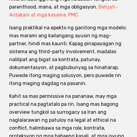
parenthood, mana, at mga obligasyon.
Behjati-
Ardakani at mga kasama, PMC
Isang praktikal na epekto ng ganitong mga modelo:
mas marami ang kailangang ayusin ng mag-
partner, hindi mas kaunti. Kapag pinapayagan ng
sistema ang third-party involvement, madalas
nalilipat ang bigat sa kontrata, patunay,
dokumentasyon, at pagbubunyag sa hinaharap.
Puwede itong maging solusyon, pero puwede rin
itong maging dagdag na pasanin.
Kahit sa mas permissive na pananaw, may mga
practical na pagtatalo pa rin. Isang mas bagong
overview tungkol sa surrogacy sa Iran ang
naglalarawan ng patuloy na legal at ethical na
conflict, halimbawa sa mga role, kontrata,
proteksyon ng mga babaeng kasali, at mga isyung