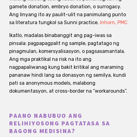
gamete donation, embryo donation, o surrogacy.
Ang linyang ito ay paulit-ulit na panimulang punto
sa literatura tungkol sa Sunni practice.
Inhorn, PMC
Ikatlo, madalas binabanggit ang pag-iwas sa
pinsala: pagpapagpalit ng sample, pagtatago ng
pinagmulan, komersyalisasyon, o pagsasamantala.
Ang mga praktikal na risk na ito ang
nagpapaliwanag kung bakit kritikal ang maraming
pananaw hindi lang sa donasyon ng semilya, kundi
pati sa anonymous models, malabong
dokumentasyon, at cross-border na “workarounds”.
PAANO NABUBUO ANG
RELIHIYOSONG PAGTATASA SA
BAGONG MEDISINA?