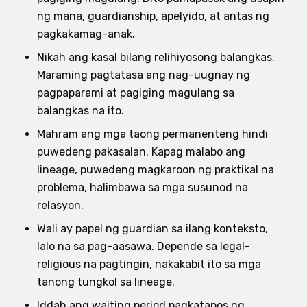
ng mana, guardianship, apelyido, at antas ng
pagkakamag-anak.
Nikah ang kasal bilang relihiyosong balangkas.
Maraming pagtatasa ang nag-uugnay ng
pagpaparami at pagiging magulang sa
balangkas na ito.
Mahram ang mga taong permanenteng hindi
puwedeng pakasalan. Kapag malabo ang
lineage, puwedeng magkaroon ng praktikal na
problema, halimbawa sa mga susunod na
relasyon.
Wali ay papel ng guardian sa ilang konteksto,
lalo na sa pag-aasawa. Depende sa legal-
religious na pagtingin, nakakabit ito sa mga
tanong tungkol sa lineage.
Iddah ang waiting period pagkatapos ng