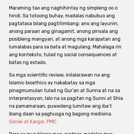
Maraming tao ang naghihintay ng simpleng oo o
hindi. Sa totoong buhay, madalas nabubuo ang
pagtatasa bilang pagtitimbang: ano ang layunin,
anong paraan ang ginagamit, anong pinsala ang
posibleng mangyari, at anong mga karapatan ang
lumalabas para sa bata at magulang. Mahalaga rin
ang konteksto, tulad ng social consequences at
batas ng estado.
Sa mga scientific review, inilalarawan na ang
Islamic bioethics ay nakabatay sa mga
pinagmumulan tulad ng Qur’an at Sunna at na sa
interpretasyon, lalo na sa pagitan ng Sunni at Shia
na pamamaraan, puwedeng lumitaw ang iba’t
ibang daan sa paghusga ng bagong medisina.
Saniei at Kargar, PMC