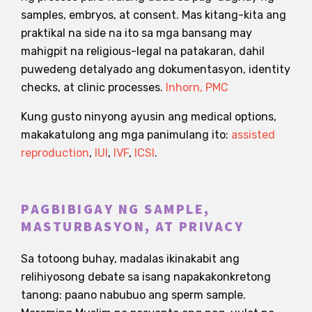
samples, embryos, at consent. Mas kitang-kita ang
praktikal na side na ito sa mga bansang may
mahigpit na religious-legal na patakaran, dahil
puwedeng detalyado ang dokumentasyon, identity
checks, at clinic processes.
Inhorn, PMC
Kung gusto ninyong ayusin ang medical options,
makakatulong ang mga panimulang ito:
assisted
reproduction
,
IUI
,
IVF
,
ICSI
.
PAGBIBIGAY NG SAMPLE,
MASTURBASYON, AT PRIVACY
Sa totoong buhay, madalas ikinakabit ang
relihiyosong debate sa isang napakakonkretong
tanong: paano nabubuo ang sperm sample.