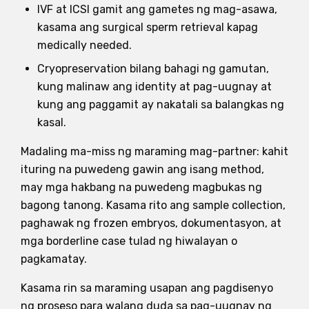
IVF at ICSI gamit ang gametes ng mag-asawa,
kasama ang surgical sperm retrieval kapag
medically needed.
Cryopreservation bilang bahagi ng gamutan,
kung malinaw ang identity at pag-uugnay at
kung ang paggamit ay nakatali sa balangkas ng
kasal.
Madaling ma-miss ng maraming mag-partner: kahit
ituring na puwedeng gawin ang isang method,
may mga hakbang na puwedeng magbukas ng
bagong tanong. Kasama rito ang sample collection,
paghawak ng frozen embryos, dokumentasyon, at
mga borderline case tulad ng hiwalayan o
pagkamatay.
Kasama rin sa maraming usapan ang pagdisenyo
ng proseso para walang duda sa pag-uugnay ng