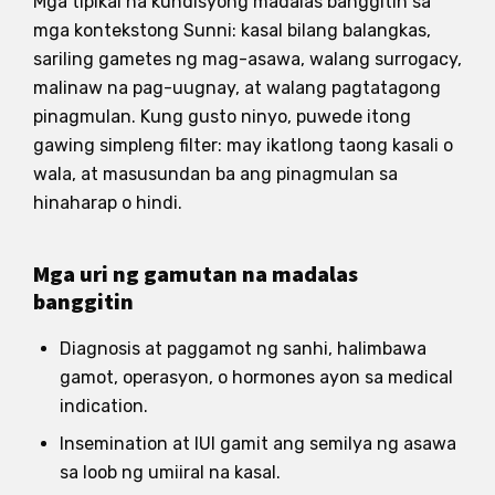
Mga tipikal na kundisyong madalas banggitin sa
mga kontekstong Sunni: kasal bilang balangkas,
sariling gametes ng mag-asawa, walang surrogacy,
malinaw na pag-uugnay, at walang pagtatagong
pinagmulan. Kung gusto ninyo, puwede itong
gawing simpleng filter: may ikatlong taong kasali o
wala, at masusundan ba ang pinagmulan sa
hinaharap o hindi.
Mga uri ng gamutan na madalas
banggitin
Diagnosis at paggamot ng sanhi, halimbawa
gamot, operasyon, o hormones ayon sa medical
indication.
Insemination at IUI gamit ang semilya ng asawa
sa loob ng umiiral na kasal.