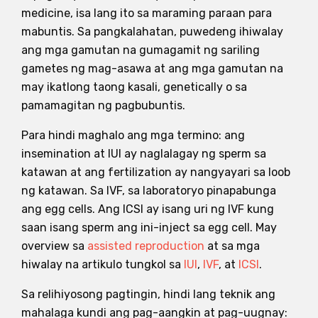
medicine, isa lang ito sa maraming paraan para
mabuntis. Sa pangkalahatan, puwedeng ihiwalay
ang mga gamutan na gumagamit ng sariling
gametes ng mag-asawa at ang mga gamutan na
may ikatlong taong kasali, genetically o sa
pamamagitan ng pagbubuntis.
Para hindi maghalo ang mga termino: ang
insemination at IUI ay naglalagay ng sperm sa
katawan at ang fertilization ay nangyayari sa loob
ng katawan. Sa IVF, sa laboratoryo pinapabunga
ang egg cells. Ang ICSI ay isang uri ng IVF kung
saan isang sperm ang ini-inject sa egg cell. May
overview sa
assisted reproduction
at sa mga
hiwalay na artikulo tungkol sa
IUI
,
IVF
, at
ICSI
.
Sa relihiyosong pagtingin, hindi lang teknik ang
mahalaga kundi ang pag-aangkin at pag-uugnay: