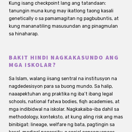
Kung isang checkpoint lang ang tatandaan:
tanungin muna kung may ikatlong taong kasali
genetically o sa pamamagitan ng pagbubuntis, at
kung mananatiling masusundan ang pinagmulan
sa hinaharap.
BAKIT HINDI NAGKAKASUNDO ANG
MGA ISKOLAR?
Sa Islam, walang iisang sentral na institusyon na
nagdedesisyon para sa buong mundo. Sa halip,
naaapektuhan ang praktika ng iba’t ibang legal
schools, national fatwa bodies, fiqh academies, at
mga indibidwal na iskolar. Nagkakaiba-iba dahil sa
methodology, konteksto, at kung aling risk ang mas
binibigat: lineage, welfare ng bata, pagtingin sa