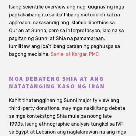
Isang scientific overview ang nag-uugnay ng mga
pagkakaibang ito sa iba’t ibang metodolohikal na
approach: nakasandig ang Islamic bioethics sa
Qur’an at Sunna, pero sa interpretasyon, lalo na sa
pagitan ng Sunni at Shia na pamamaraan,
lumilitaw ang iba’t ibang paraan ng paghusga sa
bagong medisina.
Saniei at Kargar, PMC
MGA DEBATENG SHIA AT ANG
NATATANGING KASO NG IRAN
Kahit tinatanggihan ng Sunni majority view ang
third-party donations, may mga nakikitang debate
sa mga kontekstong Shia mula pa noong late
1990s. Isang ethnographic analysis tungkol sa IVF
sa Egypt at Lebanon ang naglalarawan na ang mga