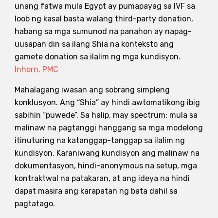
unang fatwa mula Egypt ay pumapayag sa IVF sa
loob ng kasal basta walang third-party donation,
habang sa mga sumunod na panahon ay napag-
uusapan din sa ilang Shia na konteksto ang
gamete donation sa ilalim ng mga kundisyon.
Inhorn, PMC
Mahalagang iwasan ang sobrang simpleng
konklusyon. Ang “Shia” ay hindi awtomatikong ibig
sabihin “puwede”. Sa halip, may spectrum: mula sa
malinaw na pagtanggi hanggang sa mga modelong
itinuturing na katanggap-tanggap sa ilalim ng
kundisyon. Karaniwang kundisyon ang malinaw na
dokumentasyon, hindi-anonymous na setup, mga
kontraktwal na patakaran, at ang ideya na hindi
dapat masira ang karapatan ng bata dahil sa
pagtatago.