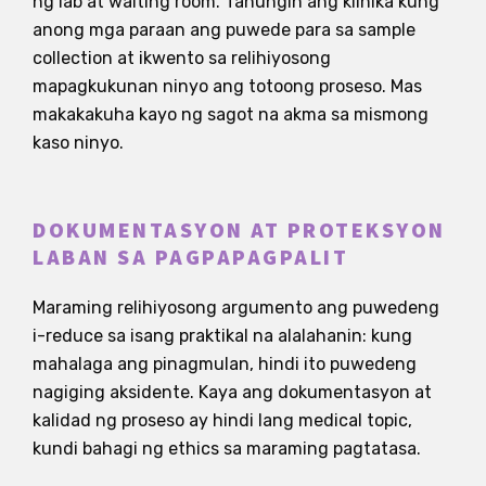
ng lab at waiting room. Tanungin ang klinika kung
anong mga paraan ang puwede para sa sample
collection at ikwento sa relihiyosong
mapagkukunan ninyo ang totoong proseso. Mas
makakakuha kayo ng sagot na akma sa mismong
kaso ninyo.
DOKUMENTASYON AT PROTEKSYON
LABAN SA PAGPAPAGPALIT
Maraming relihiyosong argumento ang puwedeng
i-reduce sa isang praktikal na alalahanin: kung
mahalaga ang pinagmulan, hindi ito puwedeng
nagiging aksidente. Kaya ang dokumentasyon at
kalidad ng proseso ay hindi lang medical topic,
kundi bahagi ng ethics sa maraming pagtatasa.