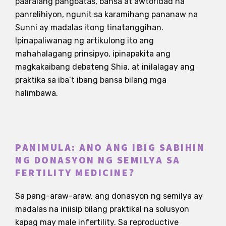
paaralang pangbatas, bansa at awtoridad na
panrelihiyon, ngunit sa karamihang pananaw na
Sunni ay madalas itong tinatanggihan.
Ipinapaliwanag ng artikulong ito ang
mahahalagang prinsipyo, ipinapakita ang
magkakaibang debateng Shia, at inilalagay ang
praktika sa iba’t ibang bansa bilang mga
halimbawa.
PANIMULA: ANO ANG IBIG SABIHIN
NG DONASYON NG SEMILYA SA
FERTILITY MEDICINE?
Sa pang-araw-araw, ang donasyon ng semilya ay
madalas na iniisip bilang praktikal na solusyon
kapag may male infertility. Sa reproductive