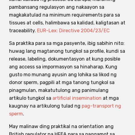
pambansang regulasyon ang nakaayon sa
magkakatulad na minimum requirements para sa
tissues at cells, halimbawa sa kalidad, kaligtasan at
traceability.
EUR-Lex: Directive 2004/23/EC
Sa praktika para sa mga pasyente, ibig sabihin nito:
huwag lang magtanong tungkol sa profile, kundi sa
release, labeling, dokumentasyon at kung posible
ang access sa impormasyon sa hinaharap. Kung
gusto mo munang ayusin ang lohika sa likod ng
donor sperm, pagpili at mga tanong tungkol sa
pinagmulan, makatutulong ang panimulang
artikulo tungkol sa
artificial insemination
at mga
kaugnay na artikulong tulad ng
pag-transport ng
sperm
.
May malinaw ding praktikal na orientation ang
British regulator na HFEA para sa paggamot sa