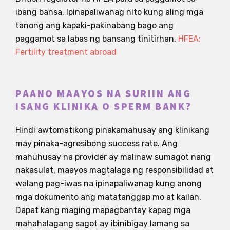
ibang bansa. Ipinapaliwanag nito kung aling mga
tanong ang kapaki-pakinabang bago ang
paggamot sa labas ng bansang tinitirhan.
HFEA:
Fertility treatment abroad
PAANO MAAYOS NA SURIIN ANG
ISANG KLINIKA O SPERM BANK?
Hindi awtomatikong pinakamahusay ang klinikang
may pinaka-agresibong success rate. Ang
mahuhusay na provider ay malinaw sumagot nang
nakasulat, maayos magtalaga ng responsibilidad at
walang pag-iwas na ipinapaliwanag kung anong
mga dokumento ang matatanggap mo at kailan.
Dapat kang maging mapagbantay kapag mga
mahahalagang sagot ay ibinibigay lamang sa