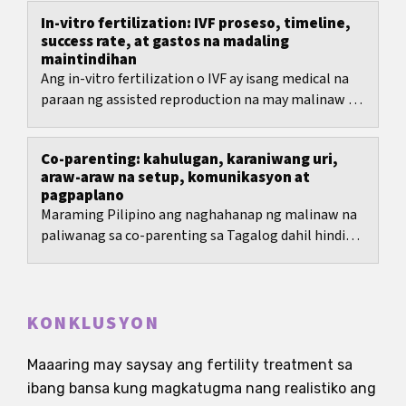
In-vitro fertilization: IVF proseso, timeline,
success rate, at gastos na madaling
maintindihan
Ang in-vitro fertilization o IVF ay isang medical na
paraan ng assisted reproduction na may malinaw na
steps, pero maraming desisyon: pagpili ng...
Co-parenting: kahulugan, karaniwang uri,
araw-araw na setup, komunikasyon at
pagpaplano
Maraming Pilipino ang naghahanap ng malinaw na
paliwanag sa co-parenting sa Tagalog dahil hindi
laging may iisang direktang salin para rito.
KONKLUSYON
Maaaring may saysay ang fertility treatment sa
ibang bansa kung magkatugma nang realistiko ang