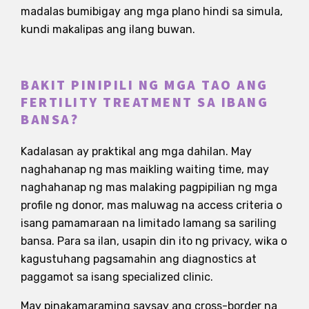
madalas bumibigay ang mga plano hindi sa simula,
kundi makalipas ang ilang buwan.
BAKIT PINIPILI NG MGA TAO ANG
FERTILITY TREATMENT SA IBANG
BANSA?
Kadalasan ay praktikal ang mga dahilan. May
naghahanap ng mas maikling waiting time, may
naghahanap ng mas malaking pagpipilian ng mga
profile ng donor, mas maluwag na access criteria o
isang pamamaraan na limitado lamang sa sariling
bansa. Para sa ilan, usapin din ito ng privacy, wika o
kagustuhang pagsamahin ang diagnostics at
paggamot sa isang specialized clinic.
May pinakamaraming saysay ang cross-border na