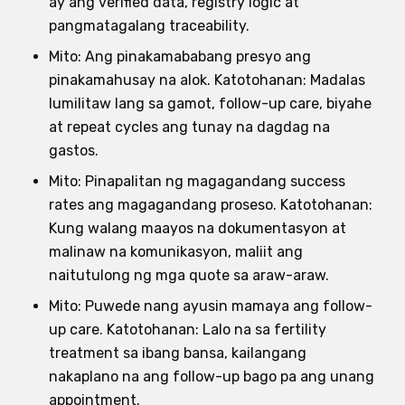
ay ang verified data, registry logic at
pangmatagalang traceability.
Mito: Ang pinakamababang presyo ang
pinakamahusay na alok. Katotohanan: Madalas
lumilitaw lang sa gamot, follow-up care, biyahe
at repeat cycles ang tunay na dagdag na
gastos.
Mito: Pinapalitan ng magagandang success
rates ang magagandang proseso. Katotohanan:
Kung walang maayos na dokumentasyon at
malinaw na komunikasyon, maliit ang
naitutulong ng mga quote sa araw-araw.
Mito: Puwede nang ayusin mamaya ang follow-
up care. Katotohanan: Lalo na sa fertility
treatment sa ibang bansa, kailangang
nakaplano na ang follow-up bago pa ang unang
appointment.