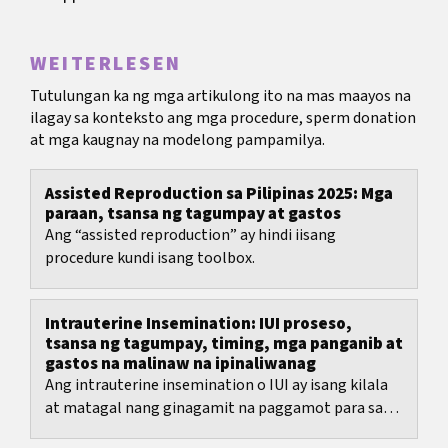
WEITERLESEN
Tutulungan ka ng mga artikulong ito na mas maayos na
ilagay sa konteksto ang mga procedure, sperm donation
at mga kaugnay na modelong pampamilya.
Assisted Reproduction sa Pilipinas 2025: Mga
paraan, tsansa ng tagumpay at gastos
Ang “assisted reproduction” ay hindi iisang
procedure kundi isang toolbox.
Intrauterine Insemination: IUI proseso,
tsansa ng tagumpay, timing, mga panganib at
gastos na malinaw na ipinaliwanag
Ang intrauterine insemination o IUI ay isang kilala
at matagal nang ginagamit na paggamot para sa
mga may problema sa pagbubuntis.