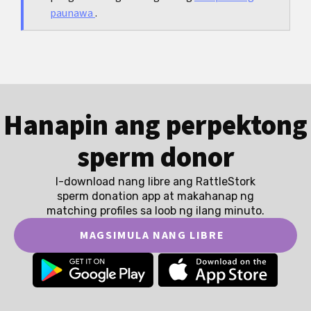
ganitong istruktura, mas mahusay mong
paunawa
.
maikukumpara ang mga alok kaysa sa
pamamagitan lamang ng pakiramdam o
marketing promises.
Hanapin ang perpektong
sperm donor
I-download nang libre ang RattleStork
sperm donation app at makahanap ng
matching profiles sa loob ng ilang minuto.
MAGSIMULA NANG LIBRE