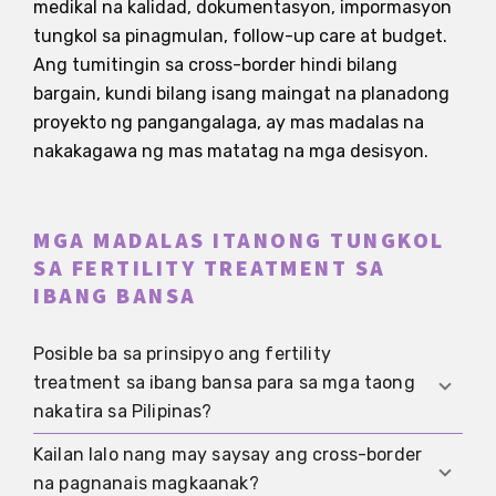
medikal na kalidad, dokumentasyon, impormasyon
tungkol sa pinagmulan, follow-up care at budget.
Ang tumitingin sa cross-border hindi bilang
bargain, kundi bilang isang maingat na planadong
proyekto ng pangangalaga, ay mas madalas na
nakakagawa ng mas matatag na mga desisyon.
MGA MADALAS ITANONG TUNGKOL
SA FERTILITY TREATMENT SA
IBANG BANSA
Posible ba sa prinsipyo ang fertility
treatment sa ibang bansa para sa mga taong
nakatira sa Pilipinas?
Kailan lalo nang may saysay ang cross-border
Madalas oo, ngunit bahagi lamang ng realidad
na pagnanais magkaanak?
ang mismong paggamot. Kasinghalaga rin ang