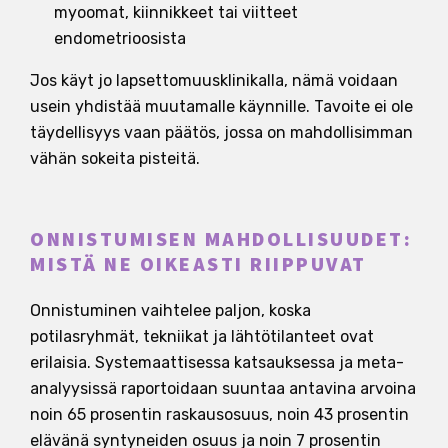
myoomat, kiinnikkeet tai viitteet
endometrioosista
Jos käyt jo lapsettomuusklinikalla, nämä voidaan
usein yhdistää muutamalle käynnille. Tavoite ei ole
täydellisyys vaan päätös, jossa on mahdollisimman
vähän sokeita pisteitä.
ONNISTUMISEN MAHDOLLISUUDET:
MISTÄ NE OIKEASTI RIIPPUVAT
Onnistuminen vaihtelee paljon, koska
potilasryhmät, tekniikat ja lähtötilanteet ovat
erilaisia. Systemaattisessa katsauksessa ja meta-
analyysissä raportoidaan suuntaa antavina arvoina
noin 65 prosentin raskausosuus, noin 43 prosentin
elävänä syntyneiden osuus ja noin 7 prosentin