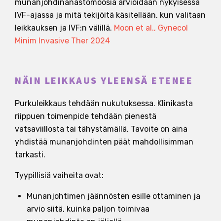
munanjohdinanastomoosia arvioidaan nykyisessä
IVF-ajassa ja mitä tekijöitä käsitellään, kun valitaan
leikkauksen ja IVF:n välillä.
Moon et al., Gynecol
Minim Invasive Ther 2024
NÄIN LEIKKAUS YLEENSÄ ETENEE
Purkuleikkaus tehdään nukutuksessa. Klinikasta
riippuen toimenpide tehdään pienestä
vatsaviillosta tai tähystämällä. Tavoite on aina
yhdistää munanjohdinten päät mahdollisimman
tarkasti.
Tyypillisiä vaiheita ovat:
Munanjohtimen jäännösten esille ottaminen ja
arvio siitä, kuinka paljon toimivaa