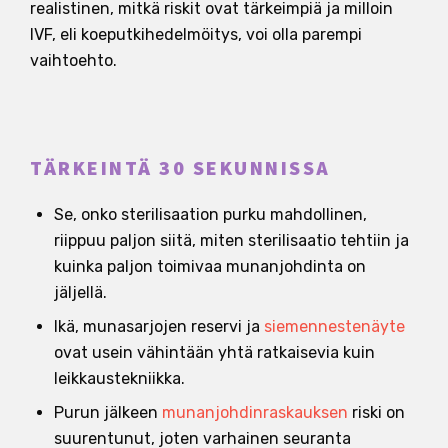
realistinen, mitkä riskit ovat tärkeimpiä ja milloin
IVF, eli koeputkihedelmöitys, voi olla parempi
vaihtoehto.
TÄRKEINTÄ 30 SEKUNNISSA
Se, onko sterilisaation purku mahdollinen,
riippuu paljon siitä, miten sterilisaatio tehtiin ja
kuinka paljon toimivaa munanjohdinta on
jäljellä.
Ikä, munasarjojen reservi ja
siemennestenäyte
ovat usein vähintään yhtä ratkaisevia kuin
leikkaustekniikka.
Purun jälkeen
munanjohdinraskauksen
riski on
suurentunut, joten varhainen seuranta