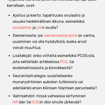
kerrallaan, ovat:
Ajoitus ja kierto: tapahtuuko ovulaatio ja
osuuko hedelmällinen ikkuna, esimerkiksi
ovulaation
ja
LH
:n avulla?
Siemenneste: jos
siemennestenäyte
on vanha,
uusiminen voi olla hyödyllistä, koska arvot
voivat muuttua.
Lisätekijät: onko viitteitä esimerkiksi PCOS:stä,
jota selitetään artikkelissa
PCO
, tai
endometrioosista ja kiinnikkeistä?
Seurantastrategia: suositellaanko
munanjohtimien aukiolon tutkimista vai
edetäänkö ensin kliinisen tilanteen perusteella?
Vaihtoehdot: missä vaiheessa siirtyminen
IVF
:ään tai
ICSI
:in olisi sinulle järkevää?