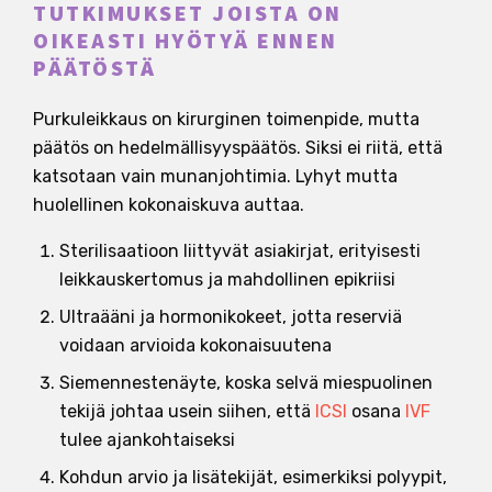
TUTKIMUKSET JOISTA ON
OIKEASTI HYÖTYÄ ENNEN
PÄÄTÖSTÄ
Purkuleikkaus on kirurginen toimenpide, mutta
päätös on hedelmällisyyspäätös. Siksi ei riitä, että
katsotaan vain munanjohtimia. Lyhyt mutta
huolellinen kokonaiskuva auttaa.
Sterilisaatioon liittyvät asiakirjat, erityisesti
leikkauskertomus ja mahdollinen epikriisi
Ultraääni ja hormonikokeet, jotta reserviä
voidaan arvioida kokonaisuutena
Siemennestenäyte, koska selvä miespuolinen
tekijä johtaa usein siihen, että
ICSI
osana
IVF
tulee ajankohtaiseksi
Kohdun arvio ja lisätekijät, esimerkiksi polyypit,