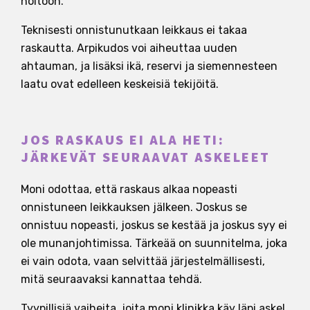
hoitoon.
Teknisesti onnistunutkaan leikkaus ei takaa
raskautta. Arpikudos voi aiheuttaa uuden
ahtauman, ja lisäksi ikä, reservi ja siemennesteen
laatu ovat edelleen keskeisiä tekijöitä.
JOS RASKAUS EI ALA HETI:
JÄRKEVÄT SEURAAVAT ASKELEET
Moni odottaa, että raskaus alkaa nopeasti
onnistuneen leikkauksen jälkeen. Joskus se
onnistuu nopeasti, joskus se kestää ja joskus syy ei
ole munanjohtimissa. Tärkeää on suunnitelma, joka
ei vain odota, vaan selvittää järjestelmällisesti,
mitä seuraavaksi kannattaa tehdä.
Tyypillisiä vaiheita, joita moni klinikka käy läpi askel