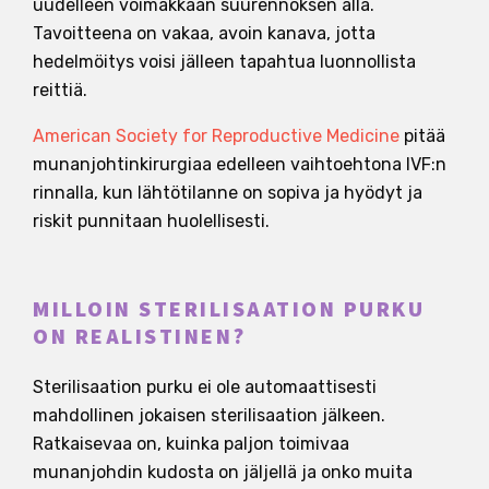
uudelleen voimakkaan suurennoksen alla.
Tavoitteena on vakaa, avoin kanava, jotta
hedelmöitys voisi jälleen tapahtua luonnollista
reittiä.
American Society for Reproductive Medicine
pitää
munanjohtinkirurgiaa edelleen vaihtoehtona IVF:n
rinnalla, kun lähtötilanne on sopiva ja hyödyt ja
riskit punnitaan huolellisesti.
MILLOIN STERILISAATION PURKU
ON REALISTINEN?
Sterilisaation purku ei ole automaattisesti
mahdollinen jokaisen sterilisaation jälkeen.
Ratkaisevaa on, kuinka paljon toimivaa
munanjohdin kudosta on jäljellä ja onko muita