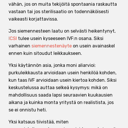
vähän, jos on muita tekijöitä spontaania raskautta
vastaan tai jos sterilisaatio on todennäköisesti
vaikeasti korjattavissa.
Jos siemennesteen laatu on selvästi heikentynyt,
ICSI
tulee usein kyseeseen IVF:n osana. Siksi
varhainen
siemennestenäyte
on usein avainaskel
ennen kuin sitoudut leikkaukseen.
Yksi käytännön asia, jonka moni aliarvioi:
purkuleikkausta arvioidaan usein henkilöä kohden,
kun taas IVF arvioidaan usein kiertoa kohden. Siksi
keskustelussa auttaa selkeä kysymys: mikä on
mahdollisuus saada lapsi seuraavien kuukausien
aikana ja kuinka monta yritystä on realistista, jos
se ei onnistu heti.
Yksi katsaus tiivistää, miten