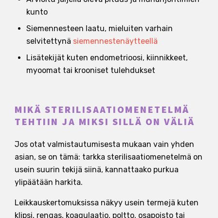
kunto
Siemennesteen laatu, mieluiten varhain
selvitettynä
siemennestenäytteellä
Lisätekijät kuten endometrioosi, kiinnikkeet,
myoomat tai krooniset tulehdukset
MIKÄ STERILISAATIOMENETELMÄ
TEHTIIN JA MIKSI SILLÄ ON VÄLIÄ
Jos otat valmistautumisesta mukaan vain yhden
asian, se on tämä: tarkka sterilisaatiomenetelmä on
usein suurin tekijä siinä, kannattaako purkua
ylipäätään harkita.
Leikkauskertomuksissa näkyy usein termejä kuten
klipsi, rengas, koagulaatio, poltto, osapoisto tai