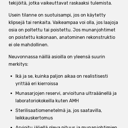
tekijöitä, jotka vaikeuttavat raskaaksi tulemista.
Usein tilanne on suotuisampi, jos on käytetty
klipsejä tai renkaita. Vaikeampaa voi olla, jos laajoja
osia on poltettu tai poistettu. Jos munanjohtimet
on poistettu kokonaan, anatominen rekonstruktio
ei ole mahdollinen.
Neuvonnassa näillä asioilla on yleensä suurin
merkitys:
Ikä ja se, kuinka paljon aikaa on realistisesti
yrittää eri kierroissa
Munasarjojen reservi, arvioituna ultraäänellä ja
laboratoriokokeilla kuten AMH
Sterilisaatiomenetelmä ja, jos saatavilla,
leikkauskertomus
Arvioitu jäljellä oleva pituus ja munanjohtimien