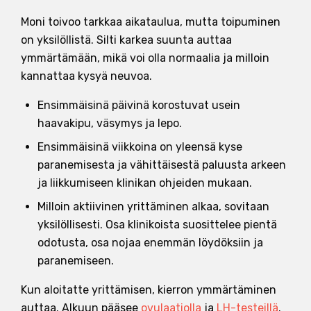
Moni toivoo tarkkaa aikataulua, mutta toipuminen
on yksilöllistä. Silti karkea suunta auttaa
ymmärtämään, mikä voi olla normaalia ja milloin
kannattaa kysyä neuvoa.
Ensimmäisinä päivinä korostuvat usein
haavakipu, väsymys ja lepo.
Ensimmäisinä viikkoina on yleensä kyse
paranemisesta ja vähittäisestä paluusta arkeen
ja liikkumiseen klinikan ohjeiden mukaan.
Milloin aktiivinen yrittäminen alkaa, sovitaan
yksilöllisesti. Osa klinikoista suosittelee pientä
odotusta, osa nojaa enemmän löydöksiin ja
paranemiseen.
Kun aloitatte yrittämisen, kierron ymmärtäminen
auttaa. Alkuun pääsee
ovulaatiolla
ja
LH-testeillä
.