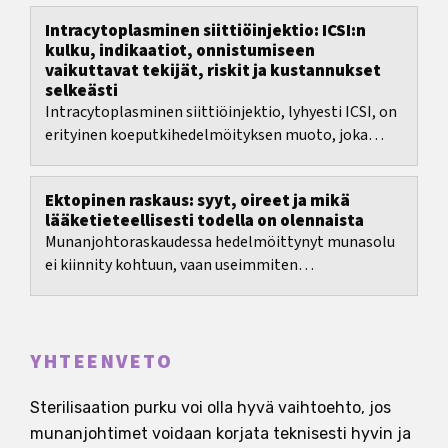
Intracytoplasminen siittiöinjektio: ICSI:n
kulku, indikaatiot, onnistumiseen
vaikuttavat tekijät, riskit ja kustannukset
selkeästi
Intracytoplasminen siittiöinjektio, lyhyesti ICSI, on
erityinen koeputkihedelmöityksen muoto, joka
kehitettiin ennen kaikkea merkittävien...
Ektopinen raskaus: syyt, oireet ja mikä
lääketieteellisesti todella on olennaista
Munanjohtoraskaudessa hedelmöittynyt munasolu
ei kiinnity kohtuun, vaan useimmiten
munanjohtimeen. Lääketieteellisesti sitä
kutsutaan...
YHTEENVETO
Sterilisaation purku voi olla hyvä vaihtoehto, jos
munanjohtimet voidaan korjata teknisesti hyvin ja