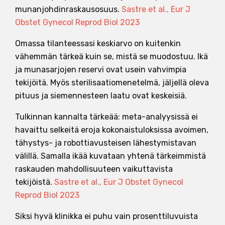
munanjohdinraskausosuus.
Sastre et al., Eur J
Obstet Gynecol Reprod Biol 2023
Omassa tilanteessasi keskiarvo on kuitenkin
vähemmän tärkeä kuin se, mistä se muodostuu. Ikä
ja munasarjojen reservi ovat usein vahvimpia
tekijöitä. Myös sterilisaatiomenetelmä, jäljellä oleva
pituus ja siemennesteen laatu ovat keskeisiä.
Tulkinnan kannalta tärkeää: meta-analyysissä ei
havaittu selkeitä eroja kokonaistuloksissa avoimen,
tähystys- ja robottiavusteisen lähestymistavan
välillä. Samalla ikää kuvataan yhtenä tärkeimmistä
raskauden mahdollisuuteen vaikuttavista
tekijöistä.
Sastre et al., Eur J Obstet Gynecol
Reprod Biol 2023
Siksi hyvä klinikka ei puhu vain prosenttiluvuista