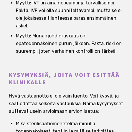
Myytti: IVF on aina nopeampi ja turvallisempi.
Fakta: IVF voi olla suunniteltavampi, mutta se ei
ole jokaisessa tilanteessa paras ensimmäinen
askel.
Myytti: Munanjohdinraskaus on
epätodennäköinen purun jälkeen. Fakta: riski on
suurempi, joten varhainen kontrolli on tärkeä.
KYSYMYKSIÄ, JOITA VOIT ESITTÄÄ
KLINIKALLE
Hyvä vastaanotto ei ole vain luento. Voit kysyä, ja
saat odottaa selkeitä vastauksia. Nämä kysymykset
auttavat usein arvioimaan arvion laatua:
Mikä sterilisaatiomenetelmä minulla
todennäköisesti tehtiin ja mitä se tarkoittaa