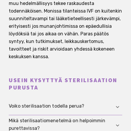
muu hedelmällisyys tekee raskaudesta
todennäköisen. Monissa tilanteissa IVF on kuitenkin
suunniteltavampi tai lääketieteellisesti järkevämpi,
erityisesti jos munanjohtimissa on epäedullisia
löydöksiä tai jos aikaa on vähän. Paras päätös
syntyy, kun tutkimukset, leikkauskertomus,
tavoitteet ja riskit arvioidaan yhdessä kokeneen
keskuksen kanssa.
USEIN KYSYTTYÄ STERILISAATION
PURUSTA
Voiko sterilisaation todella perua?
Mikä sterilisaatiomenetelmä on helpoimmin
Usein purku on mahdollinen, erityisesti jos on
purettavissa?
käytetty klipsejä tai renkaita ja munanjohdin