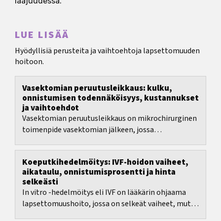
laajuudessa.
LUE LISÄÄ
Hyödyllisiä perusteita ja vaihtoehtoja lapsettomuuden
hoitoon.
Vasektomian peruutusleikkaus: kulku,
onnistumisen todennäköisyys, kustannukset
ja vaihtoehdot
Vasektomian peruutusleikkaus on mikrochirurginen
toimenpide vasektomian jälkeen, jossa
siemenjohdin yhdistetään uudelleen.
Koeputkihedelmöitys: IVF-hoidon vaiheet,
aikataulu, onnistumisprosentti ja hinta
selkeästi
In vitro -hedelmöitys eli IVF on lääkärin ohjaama
lapsettomuushoito, jossa on selkeät vaiheet, mutta
myös paljon päätöksiä: hoitoprotokolla, ajoitus,...