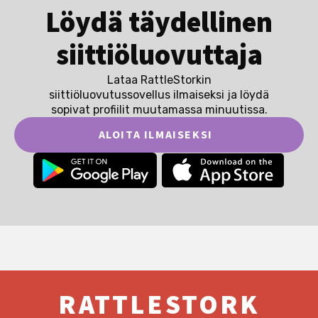
Löydä täydellinen
siittiöluovuttaja
Lataa RattleStorkin
siittiöluovutussovellus ilmaiseksi ja löydä
sopivat profiilit muutamassa minuutissa.
ALOITA ILMAISEKSI
RATTLESTORK