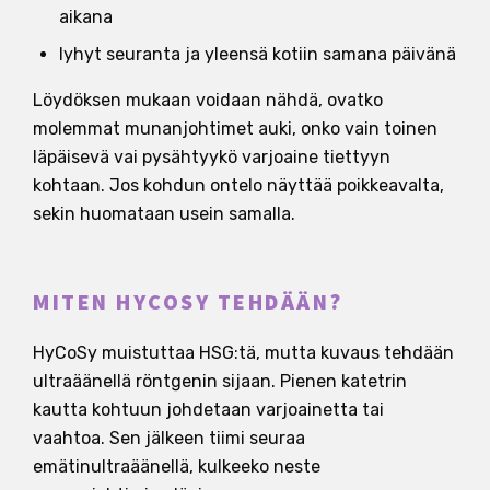
aikana
lyhyt seuranta ja yleensä kotiin samana päivänä
Löydöksen mukaan voidaan nähdä, ovatko
molemmat munanjohtimet auki, onko vain toinen
läpäisevä vai pysähtyykö varjoaine tiettyyn
kohtaan. Jos kohdun ontelo näyttää poikkeavalta,
sekin huomataan usein samalla.
MITEN HYCOSY TEHDÄÄN?
HyCoSy muistuttaa HSG:tä, mutta kuvaus tehdään
ultraäänellä röntgenin sijaan. Pienen katetrin
kautta kohtuun johdetaan varjoainetta tai
vaahtoa. Sen jälkeen tiimi seuraa
emätinultraäänellä, kulkeeko neste