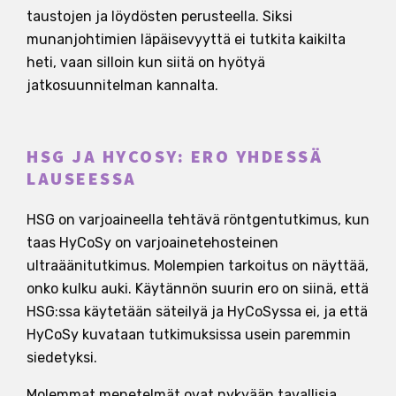
taustojen ja löydösten perusteella. Siksi
munanjohtimien läpäisevyyttä ei tutkita kaikilta
heti, vaan silloin kun siitä on hyötyä
jatkosuunnitelman kannalta.
HSG JA HYCOSY: ERO YHDESSÄ
LAUSEESSA
HSG on varjoaineella tehtävä röntgentutkimus, kun
taas HyCoSy on varjoainetehosteinen
ultraäänitutkimus. Molempien tarkoitus on näyttää,
onko kulku auki. Käytännön suurin ero on siinä, että
HSG:ssa käytetään säteilyä ja HyCoSyssa ei, ja että
HyCoSy kuvataan tutkimuksissa usein paremmin
siedetyksi.
Molemmat menetelmät ovat nykyään tavallisia