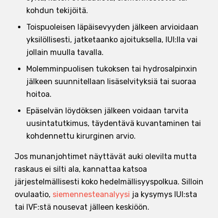
kohdun tekijöitä.
Toispuoleisen läpäisevyyden jälkeen arvioidaan
yksilöllisesti, jatketaanko ajoituksella, IUI:lla vai
jollain muulla tavalla.
Molemminpuolisen tukoksen tai hydrosalpinxin
jälkeen suunnitellaan lisäselvityksiä tai suoraa
hoitoa.
Epäselvän löydöksen jälkeen voidaan tarvita
uusintatutkimus, täydentävä kuvantaminen tai
kohdennettu kirurginen arvio.
Jos munanjohtimet näyttävät auki olevilta mutta
raskaus ei silti ala, kannattaa katsoa
järjestelmällisesti koko hedelmällisyyspolkua. Silloin
ovulaatio,
siemennesteanalyysi
ja kysymys IUI:sta
tai IVF:stä nousevat jälleen keskiöön.