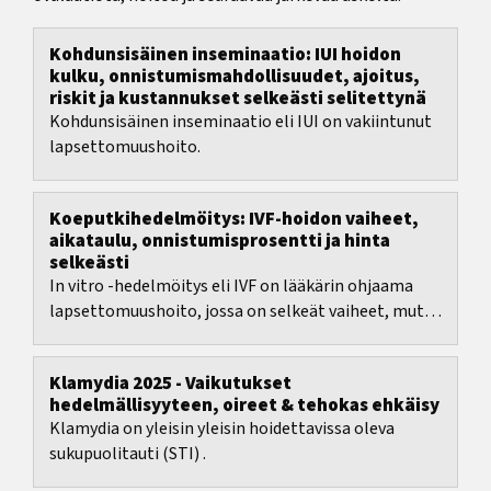
Kohdunsisäinen inseminaatio: IUI hoidon
kulku, onnistumismahdollisuudet, ajoitus,
riskit ja kustannukset selkeästi selitettynä
Kohdunsisäinen inseminaatio eli IUI on vakiintunut
lapsettomuushoito.
Koeputkihedelmöitys: IVF-hoidon vaiheet,
aikataulu, onnistumisprosentti ja hinta
selkeästi
In vitro -hedelmöitys eli IVF on lääkärin ohjaama
lapsettomuushoito, jossa on selkeät vaiheet, mutta
myös paljon päätöksiä: hoitoprotokolla, ajoitus,...
Klamydia 2025 - Vaikutukset
hedelmällisyyteen, oireet & tehokas ehkäisy
Klamydia on yleisin yleisin hoidettavissa oleva
sukupuolitauti (STI) .