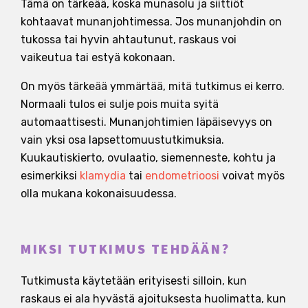
Tämä on tärkeää, koska munasolu ja siittiöt
kohtaavat munanjohtimessa. Jos munanjohdin on
tukossa tai hyvin ahtautunut, raskaus voi
vaikeutua tai estyä kokonaan.
On myös tärkeää ymmärtää, mitä tutkimus ei kerro.
Normaali tulos ei sulje pois muita syitä
automaattisesti. Munanjohtimien läpäisevyys on
vain yksi osa lapsettomuustutkimuksia.
Kuukautiskierto, ovulaatio, siemenneste, kohtu ja
esimerkiksi
klamydia
tai
endometrioosi
voivat myös
olla mukana kokonaisuudessa.
MIKSI TUTKIMUS TEHDÄÄN?
Tutkimusta käytetään erityisesti silloin, kun
raskaus ei ala hyvästä ajoituksesta huolimatta, kun