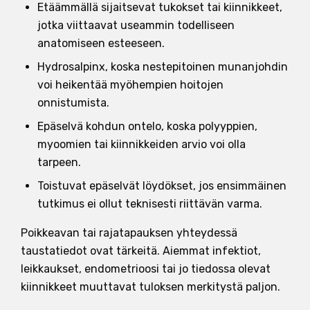
Etäämmällä sijaitsevat tukokset tai kiinnikkeet,
jotka viittaavat useammin todelliseen
anatomiseen esteeseen.
Hydrosalpinx, koska nestepitoinen munanjohdin
voi heikentää myöhempien hoitojen
onnistumista.
Epäselvä kohdun ontelo, koska polyyppien,
myoomien tai kiinnikkeiden arvio voi olla
tarpeen.
Toistuvat epäselvät löydökset, jos ensimmäinen
tutkimus ei ollut teknisesti riittävän varma.
Poikkeavan tai rajatapauksen yhteydessä
taustatiedot ovat tärkeitä. Aiemmat infektiot,
leikkaukset, endometrioosi tai jo tiedossa olevat
kiinnikkeet muuttavat tuloksen merkitystä paljon.