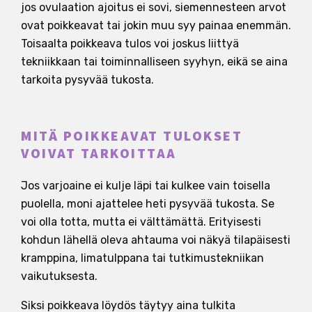
jos ovulaation ajoitus ei sovi, siemennesteen arvot
ovat poikkeavat tai jokin muu syy painaa enemmän.
Toisaalta poikkeava tulos voi joskus liittyä
tekniikkaan tai toiminnalliseen syyhyn, eikä se aina
tarkoita pysyvää tukosta.
MITÄ POIKKEAVAT TULOKSET
VOIVAT TARKOITTAA
Jos varjoaine ei kulje läpi tai kulkee vain toisella
puolella, moni ajattelee heti pysyvää tukosta. Se
voi olla totta, mutta ei välttämättä. Erityisesti
kohdun lähellä oleva ahtauma voi näkyä tilapäisesti
kramppina, limatulppana tai tutkimustekniikan
vaikutuksesta.
Siksi poikkeava löydös täytyy aina tulkita