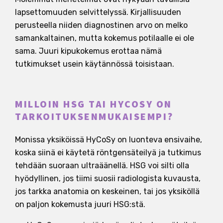
lapsettomuuden selvittelyssä. Kirjallisuuden
perusteella niiden diagnostinen arvo on melko
samankaltainen, mutta kokemus potilaalle ei ole
sama. Juuri kipukokemus erottaa nämä
tutkimukset usein käytännössä toisistaan.
MILLOIN HSG TAI HYCOSY ON
TARKOITUKSENMUKAISEMPI?
Monissa yksiköissä HyCoSy on luonteva ensivaihe,
koska siinä ei käytetä röntgensäteilyä ja tutkimus
tehdään suoraan ultraäänellä. HSG voi silti olla
hyödyllinen, jos tiimi suosii radiologista kuvausta,
jos tarkka anatomia on keskeinen, tai jos yksiköllä
on paljon kokemusta juuri HSG:stä.