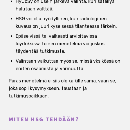
HyCoSy on usein järkevä valinta, kun säteilyä
halutaan välttää.
HSG voi olla hyödyllinen, kun radiologinen
kuvaus on juuri kyseisessä tilanteessa tärkein.
Epäselvissä tai vaikeasti arvioitavissa
löydöksissä toinen menetelmä voi joskus
täydentää tutkimusta.
Valintaan vaikuttaa myös se, missä yksikössä on
eniten osaamista ja varmuutta.
Paras menetelmä ei siis ole kaikille sama, vaan se,
joka sopii kysymykseen, taustaan ja
tutkimuspaikkaan.
MITEN HSG TEHDÄÄN?