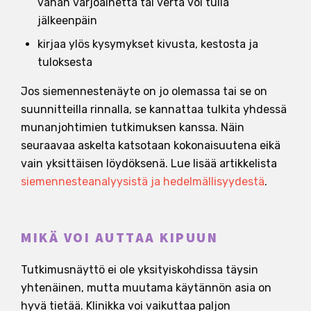
vähän varjoainetta tai verta voi tulla
jälkeenpäin
kirjaa ylös kysymykset kivusta, kestosta ja
tuloksesta
Jos siemennestenäyte on jo olemassa tai se on
suunnitteilla rinnalla, se kannattaa tulkita yhdessä
munanjohtimien tutkimuksen kanssa. Näin
seuraavaa askelta katsotaan kokonaisuutena eikä
vain yksittäisen löydöksenä. Lue lisää artikkelista
siemennesteanalyysistä ja hedelmällisyydestä
.
MIKÄ VOI AUTTAA KIPUUN
Tutkimusnäyttö ei ole yksityiskohdissa täysin
yhtenäinen, mutta muutama käytännön asia on
hyvä tietää. Klinikka voi vaikuttaa paljon