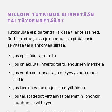
MILLOIN TUTKIMUS SIIRRETÄÄN
TAI TÄYDENNETÄÄN?
Tutkimusta ei pidä tehdä kaikissa tilanteissa heti.
On tilanteita, joissa jokin muu asia pitää ensin
selvittää tai ajankohtaa siirtää.
jos epäillään raskautta
jos on akuutti infektio tai tulehduksen merkkejä
jos vuoto on runsasta ja näkyvyys heikkenee
liikaa
jos kierron vaihe on jo liian myöhäinen
jos taustatiedot viittaavat paremmin johonkin
muuhun selvittelyyn