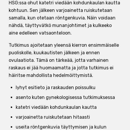
HSG:ssa ohut katetri viedään kohdunkaulan kautta
kohtuun. Sen jälkeen varjoainetta ruiskutetaan
samalla, kun otetaan röntgenkuvia. Näin voidaan
nähdä, täyttyvätkö munanjohtimet ja kulkeeko
aine edelleen vatsaonteloon.
Tutkimus ajoitetaan yleensä kierron ensimmäiselle
puoliskolle, kuukautisten jälkeen ja ennen
ovulaatiota. Tämä on tärkeää, jotta varhainen
raskaus ei jää huomaamatta ja jotta tutkimus ei
häiritse mahdollista hedelmöittymistä.
lyhyt esitieto ja raskauden poissulku
asento kuten gynekologisessa tutkimuksessa
katetri viedään kohdunkaulan kautta
varjoainetta ruiskutetaan hitaasti
useita röntgenkuvia täyttymisen ja kulun