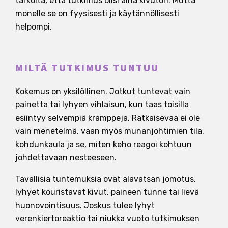
tarkoita, että tutkimus olisi aina kivuton. Mutta
monelle se on fyysisesti ja käytännöllisesti
helpompi.
MILTÄ TUTKIMUS TUNTUU
Kokemus on yksilöllinen. Jotkut tuntevat vain
painetta tai lyhyen vihlaisun, kun taas toisilla
esiintyy selvempiä kramppeja. Ratkaisevaa ei ole
vain menetelmä, vaan myös munanjohtimien tila,
kohdunkaula ja se, miten keho reagoi kohtuun
johdettavaan nesteeseen.
Tavallisia tuntemuksia ovat alavatsan jomotus,
lyhyet kouristavat kivut, paineen tunne tai lievä
huonovointisuus. Joskus tulee lyhyt
verenkiertoreaktio tai niukka vuoto tutkimuksen