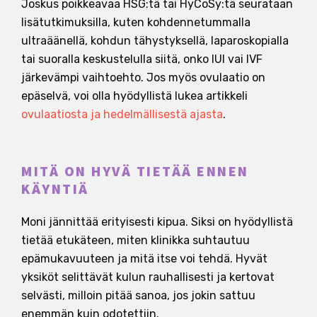
Joskus poikkeavaa HSG:tä tai HyCoSy:tä seurataan
lisätutkimuksilla, kuten kohdennetummalla
ultraäänellä, kohdun tähystyksellä, laparoskopialla
tai suoralla keskustelulla siitä, onko IUI vai IVF
järkevämpi vaihtoehto. Jos myös ovulaatio on
epäselvä, voi olla hyödyllistä lukea artikkeli
ovulaatiosta ja hedelmällisestä ajasta
.
MITÄ ON HYVÄ TIETÄÄ ENNEN
KÄYNTIÄ
Moni jännittää erityisesti kipua. Siksi on hyödyllistä
tietää etukäteen, miten klinikka suhtautuu
epämukavuuteen ja mitä itse voi tehdä. Hyvät
yksiköt selittävät kulun rauhallisesti ja kertovat
selvästi, milloin pitää sanoa, jos jokin sattuu
enemmän kuin odotettiin.