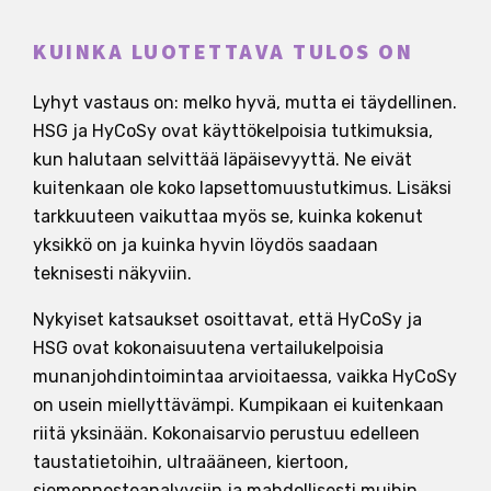
KUINKA LUOTETTAVA TULOS ON
Lyhyt vastaus on: melko hyvä, mutta ei täydellinen.
HSG ja HyCoSy ovat käyttökelpoisia tutkimuksia,
kun halutaan selvittää läpäisevyyttä. Ne eivät
kuitenkaan ole koko lapsettomuustutkimus. Lisäksi
tarkkuuteen vaikuttaa myös se, kuinka kokenut
yksikkö on ja kuinka hyvin löydös saadaan
teknisesti näkyviin.
Nykyiset katsaukset osoittavat, että HyCoSy ja
HSG ovat kokonaisuutena vertailukelpoisia
munanjohdintoimintaa arvioitaessa, vaikka HyCoSy
on usein miellyttävämpi. Kumpikaan ei kuitenkaan
riitä yksinään. Kokonaisarvio perustuu edelleen
taustatietoihin, ultraääneen, kiertoon,
siemennesteanalyysiin ja mahdollisesti muihin