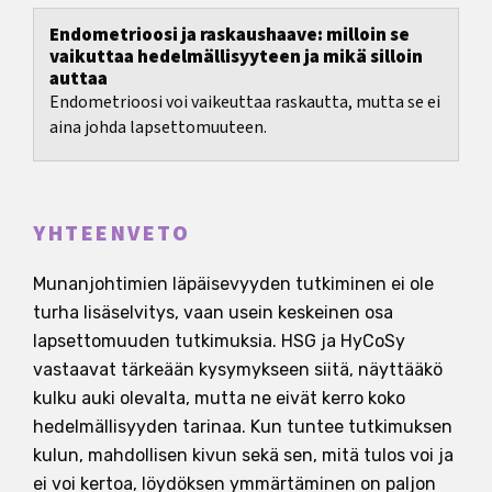
Endometrioosi ja raskaushaave: milloin se
vaikuttaa hedelmällisyyteen ja mikä silloin
auttaa
Endometrioosi voi vaikeuttaa raskautta, mutta se ei
aina johda lapsettomuuteen.
YHTEENVETO
Munanjohtimien läpäisevyyden tutkiminen ei ole
turha lisäselvitys, vaan usein keskeinen osa
lapsettomuuden tutkimuksia. HSG ja HyCoSy
vastaavat tärkeään kysymykseen siitä, näyttääkö
kulku auki olevalta, mutta ne eivät kerro koko
hedelmällisyyden tarinaa. Kun tuntee tutkimuksen
kulun, mahdollisen kivun sekä sen, mitä tulos voi ja
ei voi kertoa, löydöksen ymmärtäminen on paljon