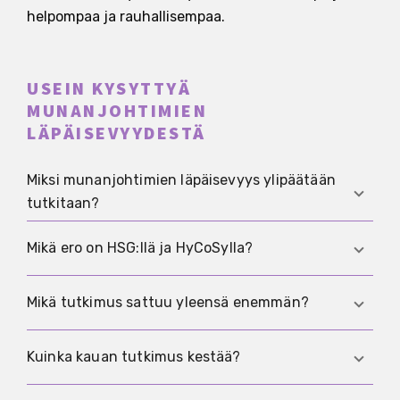
helpompaa ja rauhallisempaa.
USEIN KYSYTTYÄ
MUNANJOHTIMIEN
LÄPÄISEVYYDESTÄ
Miksi munanjohtimien läpäisevyys ylipäätään
tutkitaan?
Koska avoin munanjohdin on välttämätön, jotta
Mikä ero on HSG:llä ja HyCoSylla?
munasolu ja siittiöt voivat kohdata. Jos raskaus
ei ala, tutkimus auttaa selvittämään, onko
HSG on varjoaineella tehtävä röntgentutkimus.
Mikä tutkimus sattuu yleensä enemmän?
tubatekijä mukana vai pitäisikö etsiä muita syitä.
HyCoSyssa käytetään ultraääntä röntgenin
sijaan. Molempien tarkoitus on näyttää, onko
Käytännössä HSG koetaan usein
Kuinka kauan tutkimus kestää?
munanjohtimissa läpäisevyyttä, mutta
epämukavammaksi kuin HyCoSy. Se ei kuitenkaan
HyCoSyssa ei käytetä säteilyä ja se koetaan