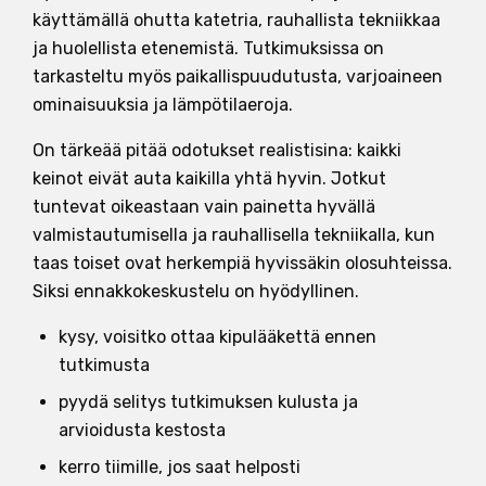
käyttämällä ohutta katetria, rauhallista tekniikkaa
ja huolellista etenemistä. Tutkimuksissa on
tarkasteltu myös paikallispuudutusta, varjoaineen
ominaisuuksia ja lämpötilaeroja.
On tärkeää pitää odotukset realistisina: kaikki
keinot eivät auta kaikilla yhtä hyvin. Jotkut
tuntevat oikeastaan vain painetta hyvällä
valmistautumisella ja rauhallisella tekniikalla, kun
taas toiset ovat herkempiä hyvissäkin olosuhteissa.
Siksi ennakkokeskustelu on hyödyllinen.
kysy, voisitko ottaa kipulääkettä ennen
tutkimusta
pyydä selitys tutkimuksen kulusta ja
arvioidusta kestosta
kerro tiimille, jos saat helposti