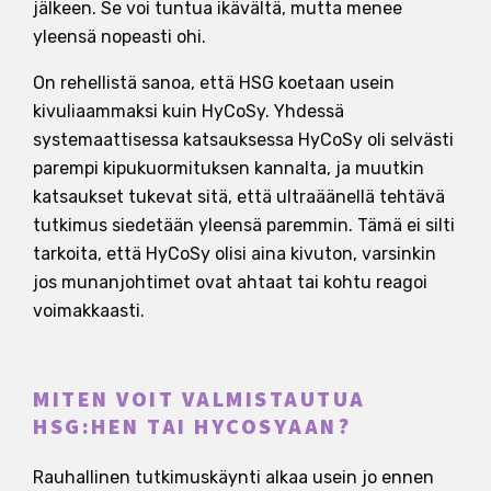
jälkeen. Se voi tuntua ikävältä, mutta menee
yleensä nopeasti ohi.
On rehellistä sanoa, että HSG koetaan usein
kivuliaammaksi kuin HyCoSy. Yhdessä
systemaattisessa katsauksessa HyCoSy oli selvästi
parempi kipukuormituksen kannalta, ja muutkin
katsaukset tukevat sitä, että ultraäänellä tehtävä
tutkimus siedetään yleensä paremmin. Tämä ei silti
tarkoita, että HyCoSy olisi aina kivuton, varsinkin
jos munanjohtimet ovat ahtaat tai kohtu reagoi
voimakkaasti.
MITEN VOIT VALMISTAUTUA
HSG:HEN TAI HYCOSYAAN?
Rauhallinen tutkimuskäynti alkaa usein jo ennen