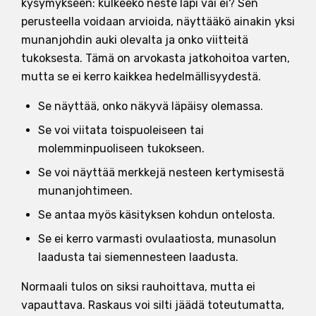
kysymykseen: kulkeeko neste läpi vai ei? Sen
perusteella voidaan arvioida, näyttääkö ainakin yksi
munanjohdin auki olevalta ja onko viitteitä
tukoksesta. Tämä on arvokasta jatkohoitoa varten,
mutta se ei kerro kaikkea hedelmällisyydestä.
Se näyttää, onko näkyvä läpäisy olemassa.
Se voi viitata toispuoleiseen tai
molemminpuoliseen tukokseen.
Se voi näyttää merkkejä nesteen kertymisestä
munanjohtimeen.
Se antaa myös käsityksen kohdun ontelosta.
Se ei kerro varmasti ovulaatiosta, munasolun
laadusta tai siemennesteen laadusta.
Normaali tulos on siksi rauhoittava, mutta ei
vapauttava. Raskaus voi silti jäädä toteutumatta,