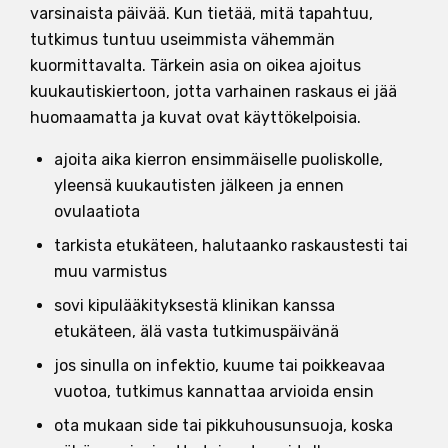
varsinaista päivää. Kun tietää, mitä tapahtuu,
tutkimus tuntuu useimmista vähemmän
kuormittavalta. Tärkein asia on oikea ajoitus
kuukautiskiertoon, jotta varhainen raskaus ei jää
huomaamatta ja kuvat ovat käyttökelpoisia.
ajoita aika kierron ensimmäiselle puoliskolle,
yleensä kuukautisten jälkeen ja ennen
ovulaatiota
tarkista etukäteen, halutaanko raskaustesti tai
muu varmistus
sovi kipulääkityksestä klinikan kanssa
etukäteen, älä vasta tutkimuspäivänä
jos sinulla on infektio, kuume tai poikkeavaa
vuotoa, tutkimus kannattaa arvioida ensin
ota mukaan side tai pikkuhousunsuoja, koska