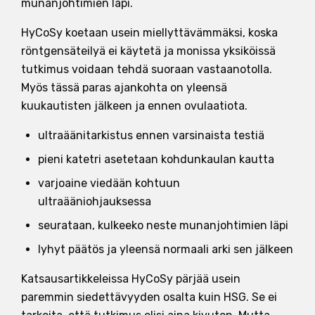
munanjohtimien läpi.
HyCoSy koetaan usein miellyttävämmäksi, koska
röntgensäteilyä ei käytetä ja monissa yksiköissä
tutkimus voidaan tehdä suoraan vastaanotolla.
Myös tässä paras ajankohta on yleensä
kuukautisten jälkeen ja ennen ovulaatiota.
ultraäänitarkistus ennen varsinaista testiä
pieni katetri asetetaan kohdunkaulan kautta
varjoaine viedään kohtuun
ultraääniohjauksessa
seurataan, kulkeeko neste munanjohtimien läpi
lyhyt päätös ja yleensä normaali arki sen jälkeen
Katsausartikkeleissa HyCoSy pärjää usein
paremmin siedettävyyden osalta kuin HSG. Se ei