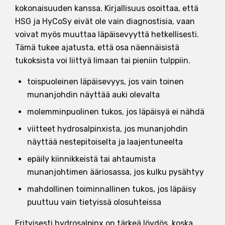
kokonaisuuden kanssa. Kirjallisuus osoittaa, että
HSG ja HyCoSy eivät ole vain diagnostisia, vaan
voivat myös muuttaa läpäisevyyttä hetkellisesti.
Tämä tukee ajatusta, että osa näennäisistä
tukoksista voi liittyä limaan tai pieniin tulppiin.
toispuoleinen läpäisevyys, jos vain toinen
munanjohdin näyttää auki olevalta
molemminpuolinen tukos, jos läpäisyä ei nähdä
viitteet hydrosalpinxista, jos munanjohdin
näyttää nestepitoiselta ja laajentuneelta
epäily kiinnikkeistä tai ahtaumista
munanjohtimen ääriosassa, jos kulku pysähtyy
mahdollinen toiminnallinen tukos, jos läpäisy
puuttuu vain tietyissä olosuhteissa
Erityisesti hydrosalpinx on tärkeä löydös, koska