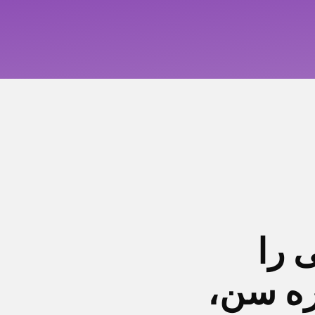
 را
ره سن،