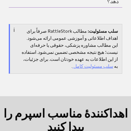
دهد؟
کردن هم کاملاً طبیعی است.
هورمون‌ها تغییر می‌کنند. اگر بوی بد شدید دارد یا سبزرنگ
می‌شود یا همراه خارش و سوزش است، بهتر است بررسی
بله، چون تخمک‌گذاری می‌تواند قبل از اولین خونریزی رخ
شود.
دهد. اگر رابطهٔ بدون محافظت رخ داده و نگرانی وجود
سلب مسئولیت:
مطالب RattleStork صرفاً برای
دارد، بهتر است دربارهٔ پیشگیری، تست و کمک گرفتن
اهداف اطلاعاتی و آموزشی عمومی ارائه می‌شود.
اطلاعات بگیرید.
این مطالب مشاوره پزشکی، حقوقی یا حرفه‌ای
نیست؛ هیچ نتیجه مشخصی تضمین نمی‌شود. استفاده
از این اطلاعات به عهده خودتان است. برای جزئیات،
به
سلب مسئولیت کامل
.
اهداکنندهٔ مناسب اسپرم را
پیدا کنید