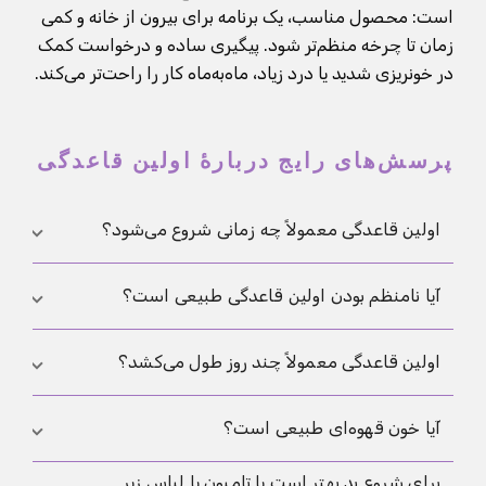
است: محصول مناسب، یک برنامه برای بیرون از خانه و کمی
زمان تا چرخه منظم‌تر شود. پیگیری ساده و درخواست کمک
در خونریزی شدید یا درد زیاد، ماه‌به‌ماه کار را راحت‌تر می‌کند.
پرسش‌های رایج دربارهٔ اولین قاعدگی
اولین قاعدگی معمولاً چه زمانی شروع می‌شود؟
برای خیلی‌ها حدود ۱۲ سالگی شروع می‌شود، اما می‌تواند
آیا نامنظم بودن اولین قاعدگی طبیعی است؟
خیلی زودتر یا دیرتر باشد، چون بلوغ در افراد متفاوت
است. اگر نگرانی جدی وجود دارد، یک بررسی کوتاه
بله، نامنظمی در شروع رایج است چون ریتم هورمونی هنوز
اولین قاعدگی معمولاً چند روز طول می‌کشد؟
می‌تواند آرامش‌بخش‌تر باشد.
پایدار نشده است. مهم‌تر از فاصله، نشانه‌های هشدار مثل
خونریزی بسیار شدید، سرگیجه یا درد شدید است.
برای بسیاری چند روز طول می‌کشد، اما در شروع ممکن
آیا خون قهوه‌ای طبیعی است؟
است کوتاه‌تر یا طولانی‌تر باشد. مهم این است که حال
برای شروع پد بهتر است یا تامپون یا لباس زیر
عمومی خوب باشد و مدیریت روزمره با محصولات مناسب