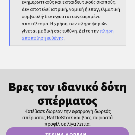
ενημερωτικούς και εκπαιδευτικούς σκοπούς.
είναι πιο λογικό να κλείσεις το θέμα ψύχραιμα αντί να
Δεν αποτελεί ιατρική, νομική ή επαγγελματική
ελπίζεις σε μία σπάνια εξαίρεση.
συμβουλή· δεν εγγυάται συγκεκριμένο
αποτέλεσμα. Η χρήση των πληροφοριών
γίνεται με δική σας ευθύνη. Δείτε την
πλήρη
αποποίηση ευθύνης
.
Βρες τον ιδανικό δότη
σπέρματος
Κατέβασε δωρεάν την εφαρμογή δωρεάς
σπέρματος RattleStork και βρες ταιριαστά
προφίλ σε λίγα λεπτά.
ΞΕΚΊΝΑ ΔΩΡΕΆΝ