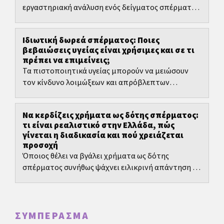
εργαστηριακή ανάλυση ενός δείγματος σπέρματος
και συνήθως η πρώτη εξέταση όταν υπάρχει
υποψία ανδρικού...
Ιδιωτική δωρεά σπέρματος: Ποιες
βεβαιώσεις υγείας είναι χρήσιμες και σε τι
πρέπει να επιμείνεις;
Τα πιστοποιητικά υγείας μπορούν να μειώσουν
τον κίνδυνο λοιμώξεων και απρόβλεπτων
ιατρικών προβλημάτων. Δεν μπορούν να τον
μηδενίσουν. Αυτό δεν είναι...
Να κερδίζεις χρήματα ως δότης σπέρματος:
τι είναι ρεαλιστικό στην Ελλάδα, πώς
γίνεται η διαδικασία και πού χρειάζεται
προσοχή
Όποιος θέλει να βγάλει χρήματα ως δότης
σπέρματος συνήθως ψάχνει ειλικρινή απάντηση σε
τρία ερωτήματα: πόσα μπορεί να συγκεντρωθούν
ρεαλιστικά, πόσο...
ΣΥΜΠΈΡΑΣΜΑ