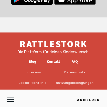
RATTLESTORK
Die Plattform für deinen Kinderwunsch.
Blog
Kontakt
FAQ
Impressum
Datenschutz
Cookie-Richtlinie
Nutzungsbedingungen
EULA
Haftungsausschluss
ANMELDEN
© 2026 RattleStork UG