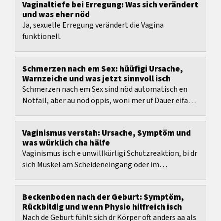
Vaginaltiefe bei Erregung: Was sich verändert
und was eher nöd
Ja, sexuelle Erregung verändert die Vagina
funktionell.
Schmerzen nach em Sex: hüüfigi Ursache,
Warnzeiche und was jetzt sinnvoll isch
Schmerzen nach em Sex sind nöd automatisch en
Notfall, aber au nöd öppis, woni mer uf Dauer eifach
sött abgwöhne.
Vaginismus verstah: Ursache, Symptöm und
was würklich cha hälfe
Vaginismus isch e unwillkürligi Schutzreaktion, bi dr
sich Muskel am Scheideneingang oder im
Beckenbode aaspanne, sobald s Iidringe versuecht
wird.
Beckenboden nach der Geburt: Symptöm,
Rückbildig und wenn Physio hilfreich isch
Nach de Geburt fühlt sich dr Körper oft anders aa als