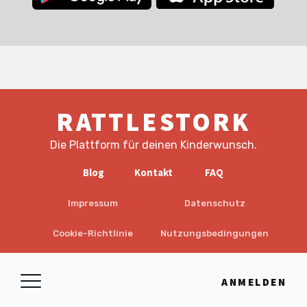
RATTLESTORK
Die Plattform für deinen Kinderwunsch.
Blog
Kontakt
FAQ
Impressum
Datenschutz
Cookie-Richtlinie
Nutzungsbedingungen
EULA
Haftungsausschluss
ANMELDEN
© 2026 RattleStork UG