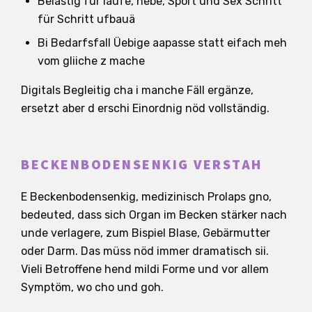
Belastig für laufe, hebe, Sport und Sex Schritt
für Schritt ufbauä
Bi Bedarfsfall Üebige aapasse statt eifach meh
vom gliiche z mache
Digitals Begleitig cha i manche Fäll ergänze,
ersetzt aber d erschi Einordnig nöd vollständig.
BECKENBODENSENKIG VERSTAH
E Beckenbodensenkig, medizinisch Prolaps gno,
bedeuted, dass sich Organ im Becken stärker nach
unde verlagere, zum Bispiel Blase, Gebärmutter
oder Darm. Das müss nöd immer dramatisch sii.
Vieli Betroffene hend mildi Forme und vor allem
Symptöm, wo cho und goh.