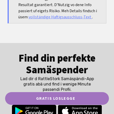
Resultat garantiert. D’Nutzig vo dene Info
Schmerze bim Sex nach de Geburt
.
passiert uf eigets Risiko. Meh Details findsch i
üsem
vollständige Haftigsausschluss-Text
.
Find din perfekte
Samäspender
Lad dir d RattleStork Samäspändi-App
gratis abä und find i wenige Minute
passendi Profii.
GRATIS LOSLEGGE