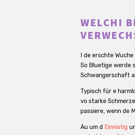
WELCHI B
VERWECH
I de erschte Wuche 
So Bluetige werde s
Schwangerschaft an
Typisch für e harml
vo starke Schmerze
passiere, wenn de 
Au um d
Einnistig
um