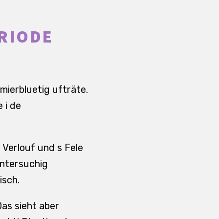
ERIODE
mierbluetig ufträte.
 i de
 Verlouf und s Fele
Untersuchig
isch.
as sieht aber