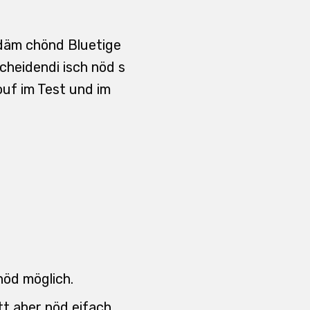
zdäm chönd Bluetige
cheidendi isch nöd s
ouf im Test und im
nöd möglich.
tt aber nöd eifach