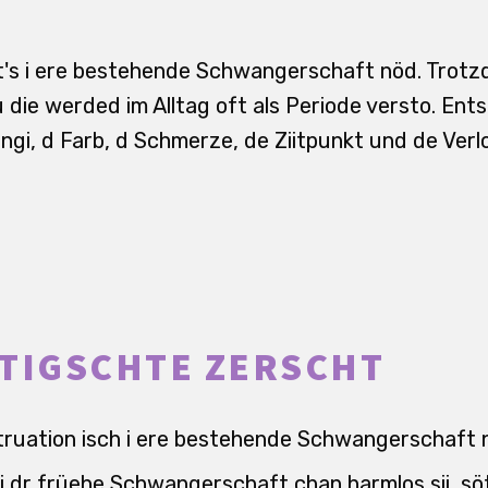
git's i ere bestehende Schwangerschaft nöd. Trot
 die werded im Alltag oft als Periode versto. Ents
ngi, d Farb, d Schmerze, de Ziitpunkt und de Verl
TIGSCHTE ZERSCHT
truation isch i ere bestehende Schwangerschaft 
i dr früehe Schwangerschaft chan harmlos sii, sö