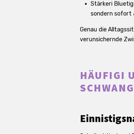
Stärkeri Blueti
sondern sofort a
Genau die Alltagssi
verunsichernde Zwis
HÄUFIGI 
SCHWANG
Einnistigsn