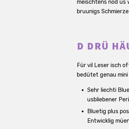
meischtens nöd us w
bruunigs Schmierze
D DRÜ HÄ
Für vil Leser isch o
bedütet genau mini 
Sehr liechti Blu
usbliebener Per
Bluetig plus po
Entwicklig müend