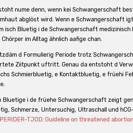
stoht nume denn, wenn kei Schwangerschaft best
mhaut abglöst wird. Wenn e Schwangerschaft igtr
 isch Bluetig i de Schwangerschaft medizinisch k
 Chörper im Alltag ähnlich aafige chan.
otzdäm d Formulierig Periode trotz Schwangerschaf
ete Ziitpunkt uftritt. Genau da entstoht d Verwirr
chs Schmierbluetig, e Kontaktbluetig, e früehi Fe
e.
e zu Bluetige i de früehe Schwangerschaft zeigt ge
tig, Schmerze, Untersuchig, Ultraschall und hCG
PERIDER-TJOD: Guideline on threatened abortio