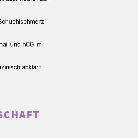
r Schuehlschmerz
hall und hCG im
zinisch abklärt
SCHAFT