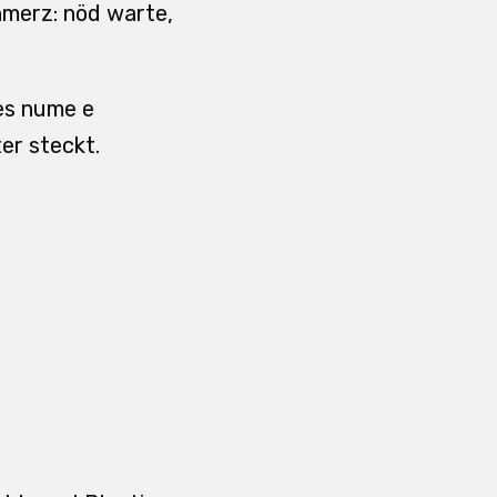
hmerz: nöd warte,
 es nume e
er steckt.