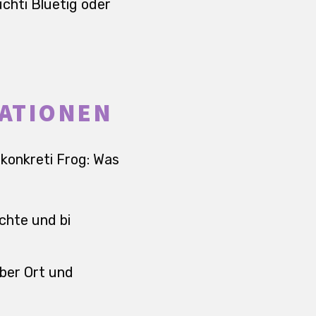
uchti Bluetig oder
UATIONEN
 konkreti Frog: Was
achte und bi
aber Ort und