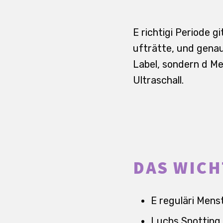
E richtigi Periode 
ufträtte, und genau
Label, sondern d Me
Ultraschall.
DAS WICH
E reguläri Mens
Luchs Spotting 