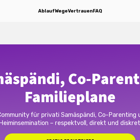
Ablauf
Wege
Vertrauen
FAQ
äspändi, Co-Parent
Familieplane
Community für privati Samäspändi, Co-Parenting 
Heiminsemination – respektvoll, direkt und diskret