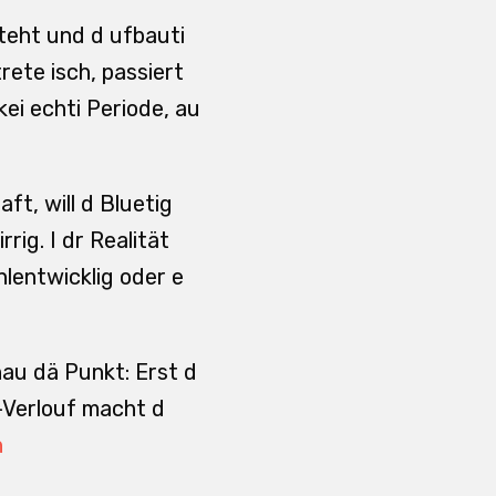
eht und d ufbauti
ete isch, passiert
ei echti Periode, au
t, will d Bluetig
ig. I dr Realität
hlentwicklig oder e
nau dä Punkt: Erst d
-Verlouf macht d
n