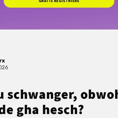
GRATIS REGISTRIERE
rx
2026
u schwanger, obwo
de gha hesch?