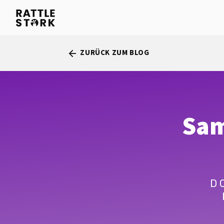
ZURÜCK ZUM BLOG
arrow_back
Sam
D 