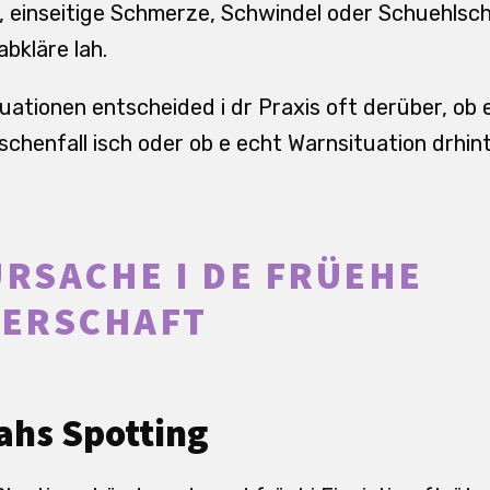
g, einseitige Schmerze, Schwindel oder Schuehlsc
bkläre lah.
tuationen entscheided i dr Praxis oft derüber, ob
chenfall isch oder ob e echt Warnsituation drhint
URSACHE I DE FRÜEHE
ERSCHAFT
ahs Spotting