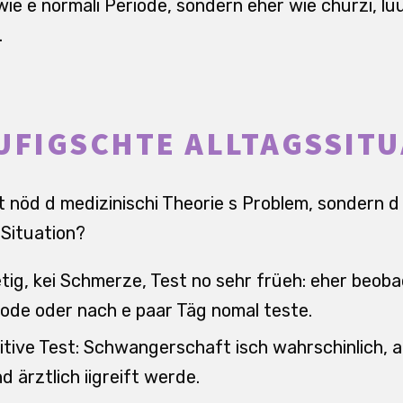
ie e normali Periode, sondern eher wie churzi, lu
.
UFIGSCHTE ALLTAGSSIT
ft nöd d medizinischi Theorie s Problem, sondern d
Situation?
etig, kei Schmerze, Test no sehr früeh: eher beob
iode oder nach e paar Täg nomal teste.
sitive Test: Schwangerschaft isch wahrschinlich, 
 ärztlich iigreift werde.