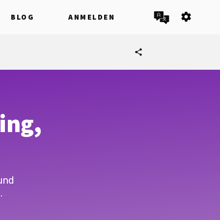
settings
BLOG
ANMELDEN
share
ing,
und
.