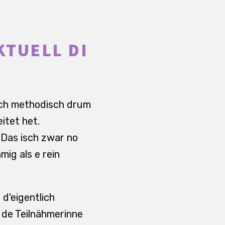
KTUELL DI
isch methodisch drum
itet het.
 Das isch zwar no
ig als e rein
d'eigentlich
o de Teilnähmerinne