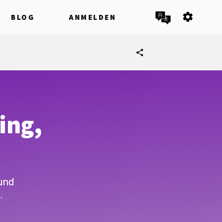
settings
BLOG
ANMELDEN
share
ing,
und
.