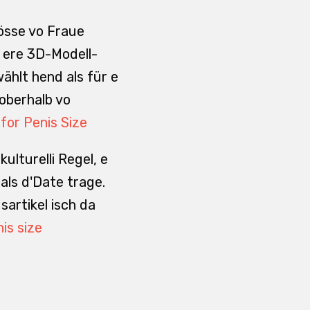
grösse vo Fraue
n ere 3D-Modell-
ählt hend als für e
 oberhalb vo
or Penis Size
lturelli Regel, e
als d'Date trage.
artikel isch da
is size