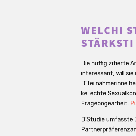
WELCHI S
STÄRKSTI
Die huffig zitierte
interessant, will si
D'Teilnähmerinne he
kei echte Sexualkon
Fragebogearbeit.
P
D'Studie umfasste 7
Partnerpräferenzanal