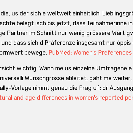
tudie, us der sich e weltweit einheitlichi Lieblings
eschte belegt isch bis jetzt, dass Teilnähmerinne i
ige Partner im Schnitt nur wenig grössere Wärt gw
r und dass sich d'Präferenze insgesamt nur öppis
 Normwert bewege.
PubMed: Women's Preferences f
sicht wichtig: Wänn me us einzelne Umfragene e ku
niverselli Wunschgrösse ableitet, gaht me weiter, 
lly-Vorlage nimmt genau die Frag uf; dr Ausgangs
ltural and age differences in women's reported pen