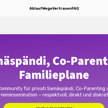
Ablauf
Wege
Vertrauen
FAQ
äspändi, Co-Parent
Familieplane
Community für privati Samäspändi, Co-Parenting 
Heiminsemination – respektvoll, direkt und diskret