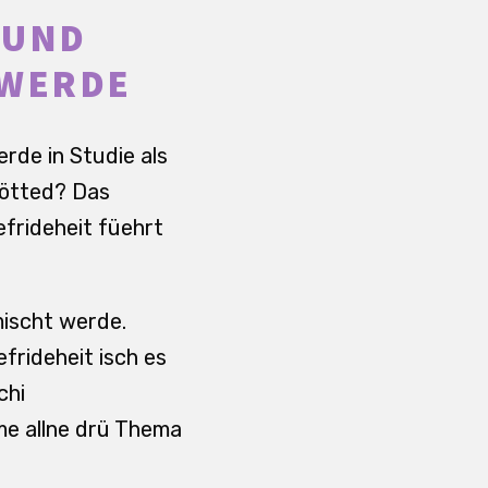
 UND
 WERDE
rde in Studie als
sötted? Das
frideheit füehrt
mischt werde.
frideheit isch es
chi
me allne drü Thema