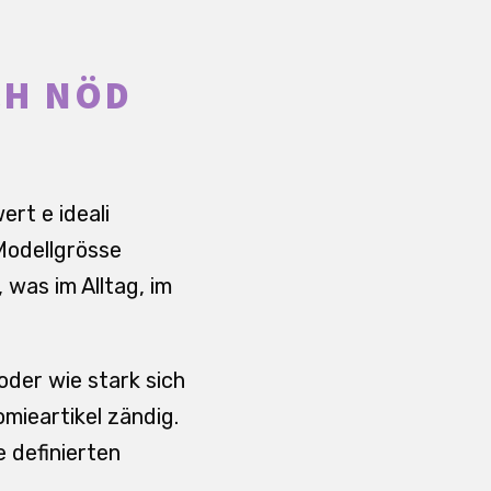
CH NÖD
ert e ideali
 Modellgrösse
 was im Alltag, im
oder wie stark sich
mieartikel zändig.
 definierten