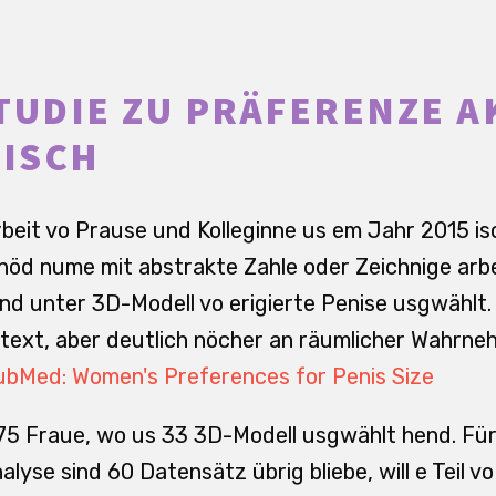
TUDIE ZU PRÄFERENZE A
 ISCH
 Arbeit vo Prause und Kolleginne us em Jahr 2015 
e nöd nume mit abstrakte Zahle oder Zeichnige arbe
nd unter 3D-Modell vo erigierte Penise usgwählt.
text, aber deutlich nöcher an räumlicher Wahrnehm
ubMed: Women's Preferences for Penis Size
5 Fraue, wo us 33 3D-Modell usgwählt hend. Für 
yse sind 60 Datensätz übrig bliebe, will e Teil v