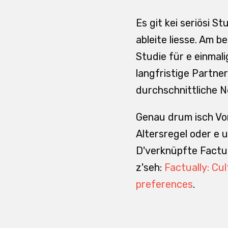
Es git kei seriösi S
ableite liesse. Am b
Studie für e einmal
langfristige Partne
durchschnittliche
Genau drum isch Vor
Altersregel oder e u
D'verknüpfte Factua
z'seh:
Factually: Cu
preferences
.