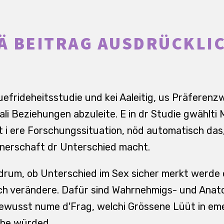
Ä BEITRAG AUSDRÜCKLI
Zuefrideheitsstudie und kei Aaleitig, us Präferenzw
ali Beziehungen abzuleite. E in dr Studie gwählti
t i ere Forschungssituation, nöd automatisch das,
tnerschaft dr Unterschied macht.
drum, ob Unterschied im Sex sicher merkt werde 
ch verändere. Dafür sind Wahrnehmigs- und Anato
ewusst nume d'Frag, welchi Grössene Lüüt in eme
ebe würded.