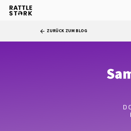
ZURÜCK ZUM BLOG
arrow_back
Sam
D 