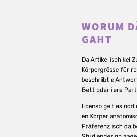
WORUM D
GAHT
Da Artikel isch kei 
Körpergrösse für re
beschriibt e Antwor
Bett oder i ere Par
Ebenso geit es nöd 
en Körper anatomis
Präferenz isch da b
Studiendesign aag