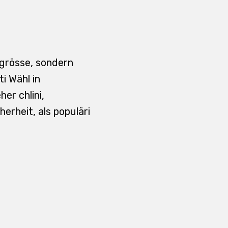
sgrösse, sondern
i Wähl in
er chlini,
erheit, als populäri