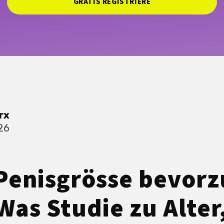
GRATIS REGISTRIERE
rx
026
Penisgrösse bevor
Was Studie zu Alter