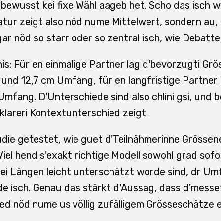
 bewusst kei fixe Wähl aageb het. Scho das isch w
ratur zeigt also nöd nume Mittelwert, sondern au,
gar nöd so starr oder so zentral isch, wie Debatte
s: Für en einmalige Partner lag d'bevorzugti Grös
und 12,7 cm Umfang, für en langfristige Partner 
mfang. D'Unterschiede sind also chlini gsi, und 
klareri Kontextunterschied zeigt.
udie getestet, wie guet d'Teilnähmerinne Grösse
iel hend s'exakt richtige Modell sowohl grad sofo
ei Längen leicht unterschätzt worde sind, dr Um
e isch. Genau das stärkt d'Aussag, dass d'messe
d nöd nume us völlig zufälligem Grösseschätze e