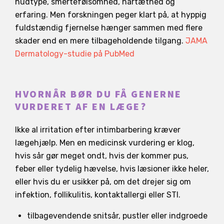
hudtype, smertefølsomhed, hårtæthed og
erfaring. Men forskningen peger klart på, at hyppig
fuldstændig fjernelse hænger sammen med flere
skader end en mere tilbageholdende tilgang.
JAMA
Dermatology-studie på PubMed
HVORNÅR BØR DU FÅ GENERNE
VURDERET AF EN LÆGE?
Ikke al irritation efter intimbarbering kræver
lægehjælp. Men en medicinsk vurdering er klog,
hvis sår gør meget ondt, hvis der kommer pus,
feber eller tydelig hævelse, hvis læsioner ikke heler,
eller hvis du er usikker på, om det drejer sig om
infektion, follikulitis, kontaktallergi eller STI.
tilbagevendende snitsår, pustler eller indgroede