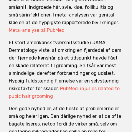
småsnit, indgroede hår, svie, kløe, follikulitis og
små sårinfektioner. I meta-analysen var genital
kløe en af de hyppigste rapporterede bivirkninger.
Meta-analyse på PubMed
Et stort amerikansk tværsnitsstudie i JAMA
Dermatology viste, at omkring en fjerdedel af dem,
der fjernede kønshår, på et tidspunkt havde fået
en skade relateret til grooming. Snitsår var mest
almindelige, derefter forbrændinger og udslæt.
Hyppig fuldstændig fjernelse var en selvstændig
risikofaktor for skader.
PubMed: injuries related to
pubic hair grooming
Den gode nyhed er, at de fleste af problemerne er
små og heler igen. Den dårlige nyhed er, at de ofte
bagatelliseres, netop fordi de virker små, selv om
gentagne mikroskader kan spille en rolle for