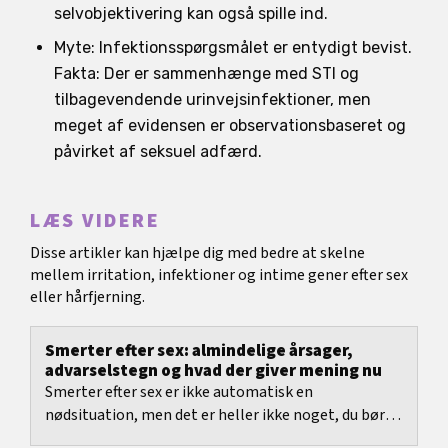
selvobjektivering kan også spille ind.
Myte: Infektionsspørgsmålet er entydigt bevist.
Fakta: Der er sammenhænge med STI og
tilbagevendende urinvejsinfektioner, men
meget af evidensen er observationsbaseret og
påvirket af seksuel adfærd.
LÆS VIDERE
Disse artikler kan hjælpe dig med bedre at skelne
mellem irritation, infektioner og intime gener efter sex
eller hårfjerning.
Smerter efter sex: almindelige årsager,
advarselstegn og hvad der giver mening nu
Smerter efter sex er ikke automatisk en
nødsituation, men det er heller ikke noget, du bør
presse væk over længere tid.