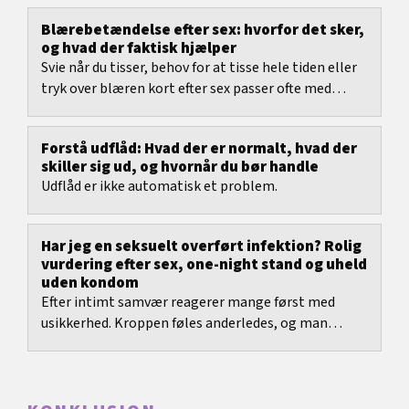
Blærebetændelse efter sex: hvorfor det sker,
og hvad der faktisk hjælper
Svie når du tisser, behov for at tisse hele tiden eller
tryk over blæren kort efter sex passer ofte med
blærebetændelse efter sex.
Forstå udflåd: Hvad der er normalt, hvad der
skiller sig ud, og hvornår du bør handle
Udflåd er ikke automatisk et problem.
Har jeg en seksuelt overført infektion? Rolig
vurdering efter sex, one-night stand og uheld
uden kondom
Efter intimt samvær reagerer mange først med
usikkerhed. Kroppen føles anderledes, og man
lægger pludselig mærke til hver eneste spænding,
hver fugt,...