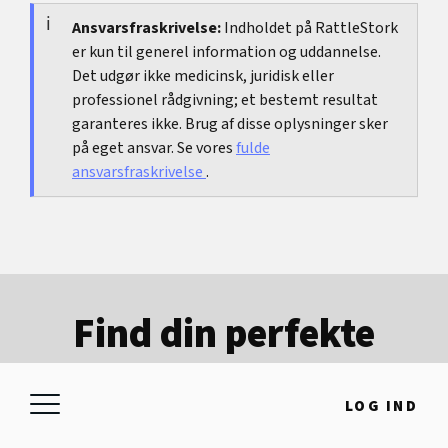
processen ansvarligt, også hvis der opstår stress,
eller medforældreskab.
forventninger ændrer sig, eller det tager
Ansvarsfraskrivelse:
Indholdet på RattleStork
er kun til generel information og uddannelse.
længere tid end forventet.
Det udgør ikke medicinsk, juridisk eller
professionel rådgivning; et bestemt resultat
garanteres ikke. Brug af disse oplysninger sker
på eget ansvar. Se vores
fulde
ansvarsfraskrivelse
.
Find din perfekte
sæddonor
LOG IND
Download RattleStorks sæddonationsapp
gratis og find matchende profiler på få