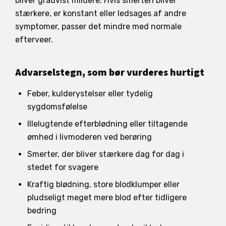
bliver gradvist mildere. Hvis smerten bliver
stærkere, er konstant eller ledsages af andre
symptomer, passer det mindre med normale
efterveer.
Advarselstegn, som bør vurderes hurtigt
Feber, kulderystelser eller tydelig
sygdomsfølelse
Illelugtende efterblødning eller tiltagende
ømhed i livmoderen ved berøring
Smerter, der bliver stærkere dag for dag i
stedet for svagere
Kraftig blødning, store blodklumper eller
pludseligt meget mere blod efter tidligere
bedring