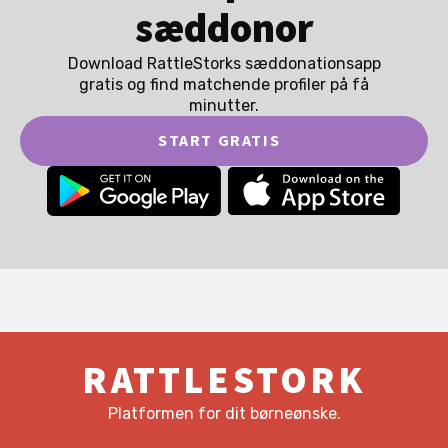
sæddonor
Download RattleStorks sæddonationsapp
gratis og find matchende profiler på få
minutter.
START GRATIS
RATTLESTORK
Platformen for dit børneønske.