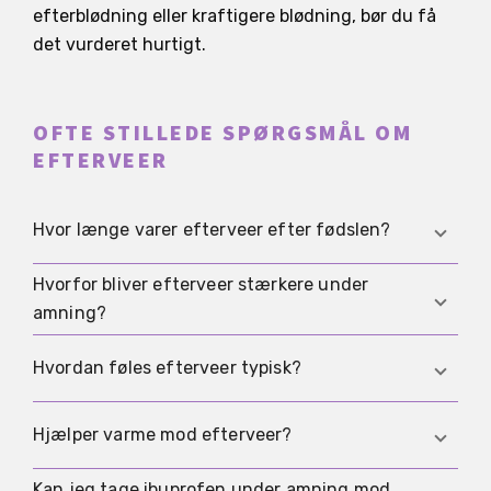
efterblødning eller kraftigere blødning, bør du få
det vurderet hurtigt.
OFTE STILLEDE SPØRGSMÅL OM
EFTERVEER
Hvor længe varer efterveer efter fødslen?
Hvorfor bliver efterveer stærkere under
Mange mærker efterveer især de første dage.
amning?
Derefter bliver de som regel tydeligt svagere,
selv om enkelte bølger kan komme lidt længere
Amning stimulerer livmoderen ekstra, så der kan
Hvordan føles efterveer typisk?
tid efter.
opstå korte og tydeligere kramper, når barnet
lægges til brystet eller under selve amningen.
Typisk er det bølgeformede kramper i underlivet,
Hjælper varme mod efterveer?
som minder om menstruationssmerter og ikke
ligger på samme niveau hele tiden.
Kan jeg tage ibuprofen under amning mod