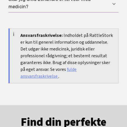
Ja, efterveer hører til livmoderens tilbagegang
medicin?
og kan derfor også opstå uden amning, selv om
amning ofte gør dem tydeligere.
Nej, hvis generne er milde og tydeligt aftager, er
varme, hvile og en tom blære ofte nok. Hvis du
derimod ikke kan sove, ikke kan amme eller
Ansvarsfraskrivelse:
Indholdet på RattleStork
er kun til generel information og uddannelse.
næsten ikke kan bevæge dig, er smertelindring
Det udgør ikke medicinsk, juridisk eller
en god idé.
professionel rådgivning; et bestemt resultat
garanteres ikke. Brug af disse oplysninger sker
på eget ansvar. Se vores
fulde
ansvarsfraskrivelse
.
Find din perfekte