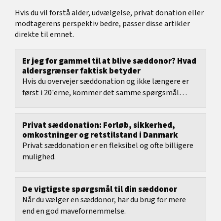
Hvis du vil forstå alder, udvælgelse, privat donation eller
modtagerens perspektiv bedre, passer disse artikler
direkte til emnet.
Er jeg for gammel til at blive sæddonor? Hvad
aldersgrænser faktisk betyder
Hvis du overvejer sæddonation og ikke længere er
først i 20'erne, kommer det samme spørgsmål
hurtigt: er jeg allerede for gammel til det her? Det...
Privat sæddonation: Forløb, sikkerhed,
omkostninger og retstilstand i Danmark
Privat sæddonation er en fleksibel og ofte billigere
mulighed.
De vigtigste spørgsmål til din sæddonor
Når du vælger en sæddonor, har du brug for mere
end en god mavefornemmelse.