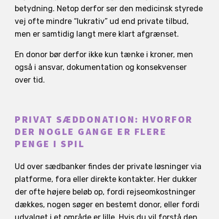
betydning. Netop derfor ser den medicinsk styrede
vej ofte mindre “lukrativ” ud end private tilbud,
men er samtidig langt mere klart afgrænset.
En donor bør derfor ikke kun tænke i kroner, men
også i ansvar, dokumentation og konsekvenser
over tid.
PRIVAT SÆDDONATION: HVORFOR
DER NOGLE GANGE ER FLERE
PENGE I SPIL
Ud over sædbanker findes der private løsninger via
platforme, fora eller direkte kontakter. Her dukker
der ofte højere beløb op, fordi rejseomkostninger
dækkes, nogen søger en bestemt donor, eller fordi
udvalget i et område er lille. Hvis du vil forstå den