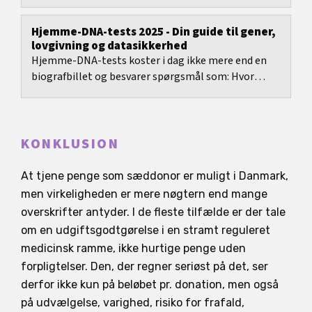
Hjemme-DNA-tests 2025 - Din guide til gener,
lovgivning og datasikkerhed
Hjemme-DNA-tests koster i dag ikke mere end en
biografbillet og besvarer spørgsmål som: Hvor
stammer mine forfædre fra?
KONKLUSION
At tjene penge som sæddonor er muligt i Danmark,
men virkeligheden er mere nøgtern end mange
overskrifter antyder. I de fleste tilfælde er der tale
om en udgiftsgodtgørelse i en stramt reguleret
medicinsk ramme, ikke hurtige penge uden
forpligtelser. Den, der regner seriøst på det, ser
derfor ikke kun på beløbet pr. donation, men også
på udvælgelse, varighed, risiko for frafald,