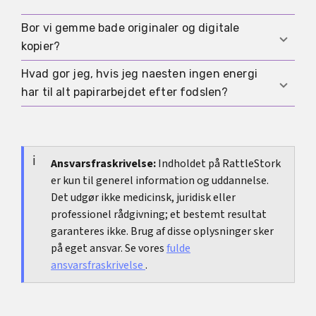
tjekke tidligt.
forst, hvis en rejse naermer sig, eller hvis der er
en saerlig grund. Forst kommer registrering,
Bor vi gemme bade originaler og digitale
Ja, flere trin kan startes digitalt. Det udelukker
sundhed og ydelser som regel.
kopier?
dog ikke, at originaldokumenter eller ekstra
bekraeftelser kan blive efterspurgt senere.
Hvad gor jeg, hvis jeg naesten ingen energi
Ja, det er klogt. Originaler kan blive nodvendige
har til alt papirarbejdet efter fodslen?
senere, mens digitale kopier gor det meget
lettere hurtigt at uploade eller sende oplysninger
Sa hjaelper prioritering mere end perfektion.
igen.
Begynd med registrering, sundhed og de
vigtigste frister. Resten kan ofte vente, til
Ansvarsfraskrivelse:
Indholdet på RattleStork
er kun til generel information og uddannelse.
kroppen og hverdagen er lidt mere stabile.
Det udgør ikke medicinsk, juridisk eller
professionel rådgivning; et bestemt resultat
garanteres ikke. Brug af disse oplysninger sker
på eget ansvar. Se vores
fulde
ansvarsfraskrivelse
.