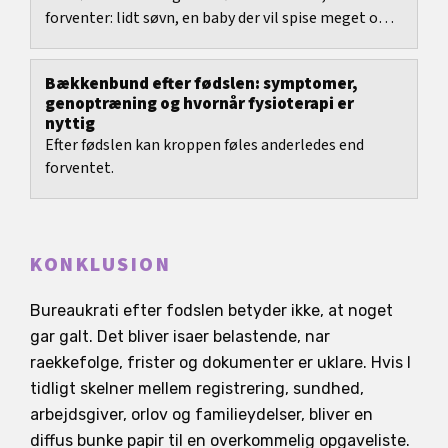
forventer: lidt søvn, en baby der vil spise meget ofte,
og en krop der er i gang med store...
Bækkenbund efter fødslen: symptomer,
genoptræning og hvornår fysioterapi er
nyttig
Efter fødslen kan kroppen føles anderledes end
forventet.
KONKLUSION
Bureaukrati efter fodslen betyder ikke, at noget
gar galt. Det bliver isaer belastende, nar
raekkefolge, frister og dokumenter er uklare. Hvis I
tidligt skelner mellem registrering, sundhed,
arbejdsgiver, orlov og familieydelser, bliver en
diffus bunke papir til en overkommelig opgaveliste.