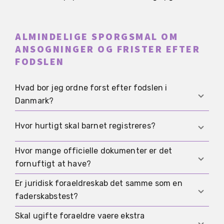
ALMINDELIGE SPORGSMAL OM
ANSOGNINGER OG FRISTER EFTER
FODSLEN
Hvad bor jeg ordne forst efter fodslen i
Danmark?
Det forste er normalt at sikre, at barnet er korrekt
Hvor hurtigt skal barnet registreres?
registreret, og at grundoplysningerne er pa
plads. Derefter kommer sundhed, arbejdsgiver og
Hvor mange officielle dokumenter er det
Det vigtigste er ikke bare at antage, at alt er
de vigtigste ydelser.
fornuftigt at have?
klaret uden at kontrollere det. Nar den forste
registrering er korrekt pa plads, bliver resten
Er juridisk foraeldreskab det samme som en
Der findes ikke ét fast antal, der passer til alle.
meget lettere.
faderskabstest?
Det mest fornuftige er at have det, I realistisk
har brug for til sundhed, ydelser, pas og egen
Skal ugifte foraeldre vaere ekstra
Nej. Juridisk foraeldreskab og anerkendelse loser