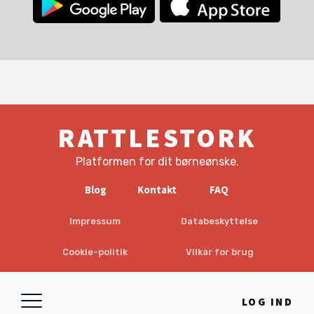
RATTLESTORK
Platformen for dit børneønske.
Blog
Kontakt
FAQ
Impressum
Databeskyttelse
Cookie-politik
Vilkår for brug
EULA
Ansvarsfraskrivelse
LOG IND
© 2026 RattleStork UG