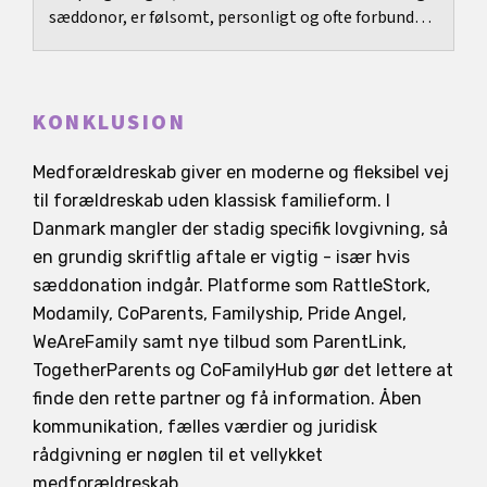
sæddonor, er følsomt, personligt og ofte forbundet
med meget usikkerhed.
KONKLUSION
Medforældreskab giver en moderne og fleksibel vej
til forældreskab uden klassisk familieform. I
Danmark mangler der stadig specifik lovgivning, så
en grundig skriftlig aftale er vigtig - især hvis
sæddonation indgår. Platforme som RattleStork,
Modamily, CoParents, Familyship, Pride Angel,
WeAreFamily samt nye tilbud som ParentLink,
TogetherParents og CoFamilyHub gør det lettere at
finde den rette partner og få information. Åben
kommunikation, fælles værdier og juridisk
rådgivning er nøglen til et vellykket
medforældreskab.