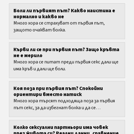
Боли ли първият път? Какво наистина е
нормално и какво не
Много хора се страхуват от първия път,
защото очакват болка.
Кърви ли се при първия път? Защо кръвта
не е мерило
Много хора се питат преди първия секс дали ще
има кръв и дали ще боли.
Коя поза при първия път? Спокойни
ориентири вместо натиск
Много хора търсят подходяща поза за първия
път секс, за да избегнат болка и да се
почувстват по-сигурни.
Колко сексуални партньори има човек
през живота си? Реални данни, сравнение