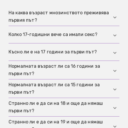
На каква възраст мнозинството преживява
първия път?
Най-важният актуален отговор е:
Колко 17-годишни вече са имали секс?
мнозинството преживява първия път чак на 19
години. Това е най-ясният кратък отговор на
Според актуалните данни на BIÖG от 2025
Късно ли е на 17 години за първи път?
въпроса за типичната възраст.
година това са 40 процента. Обратно
погледнато, това означава, че 60 процента от
Нормалната възраст ли са 16 години за
Не. Щом 60 процента от 17-годишните още не
17-годишните още не са имали полов акт.
първи път?
са имали полов акт, значи на 17 години без
първи път изобщо не е късно.
Нормалната възраст ли са 15 години за
Не. 16 често се споменава, но актуалните
първи път?
числа не подкрепят тази фиксирана
стандартна възраст.
Странно ли е да си на 18 и още да нямаш
Не. 15 не е типичната възраст. Ако на 15
първи път?
години това още не се е случило, ти все още
ясно си в нормалните граници.
Странно ли е да си на 19 и още да нямаш
Не. Дори и на 18 години не излизаш извън