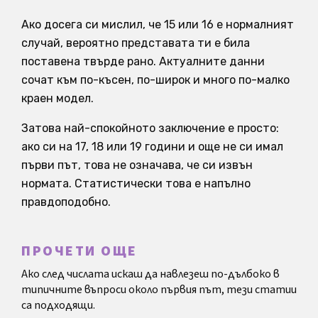
Ако досега си мислил, че 15 или 16 е нормалният
случай, вероятно представата ти е била
поставена твърде рано. Актуалните данни
сочат към по-късен, по-широк и много по-малко
краен модел.
Затова най-спокойното заключение е просто:
ако си на 17, 18 или 19 години и още не си имал
първи път, това не означава, че си извън
нормата. Статистически това е напълно
правдоподобно.
ПРОЧЕТИ ОЩЕ
Ако след числата искаш да навлезеш по-дълбоко в
типичните въпроси около първия път, тези статии
са подходящи.