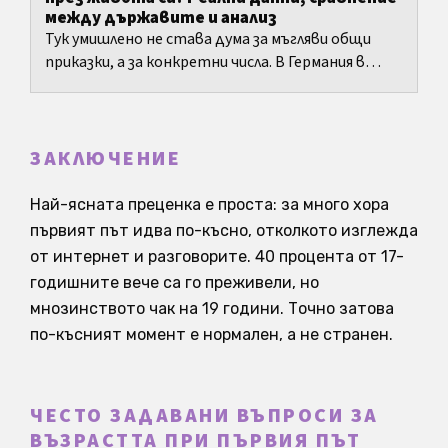
между държавите и анализ
Тук умишлено не става дума за мъгляви общи
приказки, а за конкретни числа. В Германия в
разгледаните тук данни медианата за броя
партньори през...
ЗАКЛЮЧЕНИЕ
Най-ясната преценка е проста: за много хора
първият път идва по-късно, отколкото изглежда
от интернет и разговорите. 40 процента от 17-
годишните вече са го преживели, но
мнозинството чак на 19 години. Точно затова
по-късният момент е нормален, а не странен.
ЧЕСТО ЗАДАВАНИ ВЪПРОСИ ЗА
ВЪЗРАСТТА ПРИ ПЪРВИЯ ПЪТ