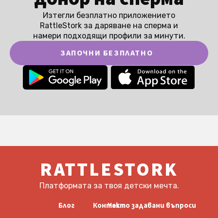
Изтегли безплатно приложението
RattleStork за даряване на сперма и
намери подходящи профили за минути.
ЗАПОЧНИ БЕЗПЛАТНО
RATTLESTORK
Платформата за твоя детски мечта.
Блог
Контакт
Често задавани въпроси