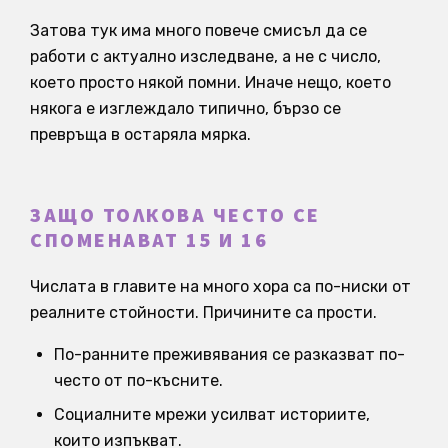
Затова тук има много повече смисъл да се
работи с актуално изследване, а не с число,
което просто някой помни. Иначе нещо, което
някога е изглеждало типично, бързо се
превръща в остаряла мярка.
ЗАЩО ТОЛКОВА ЧЕСТО СЕ
СПОМЕНАВАТ 15 И 16
Числата в главите на много хора са по-ниски от
реалните стойности. Причините са прости.
По-ранните преживявания се разказват по-
често от по-късните.
Социалните мрежи усилват историите,
които изпъкват.