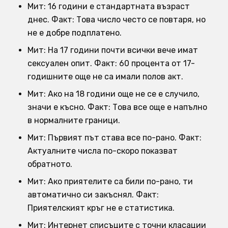
Мит: 16 години е стандартната възраст
днес. Факт: Това число често се повтаря, но
не е добре подплатено.
Мит: На 17 години почти всички вече имат
сексуален опит. Факт: 60 процента от 17-
годишните още не са имали полов акт.
Мит: Ако на 18 години още не се е случило,
значи е късно. Факт: Това все още е напълно
в нормалните граници.
Мит: Първият път става все по-рано. Факт:
Актуалните числа по-скоро показват
обратното.
Мит: Ако приятелите са били по-рано, ти
автоматично си закъснял. Факт:
Приятелският кръг не е статистика.
Мит: Интернет списъците с точни класации