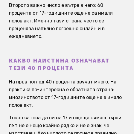
Второто важно число е вътре в него: 60
процента от 17-годишните още не са имали
полов акт. Именно тази страна често се
преценява напълно погрешно онлайн и в
ежедневието.
КАКВО НАИСТИНА ОЗНАЧАВАТ
ТЕЗИ 40 ПРОЦЕНТА
На пръв поглед 40 процента звучат много. На
практика по-интересна е обратната страна:
мнозинството от 17-годишните още не е имало
полов акт.
Точно затова да си на 17 и още да нямаш първи
път не е нещо крайно рядко и не е знак, че
изоставаш. Ако числото се прочете правилно,