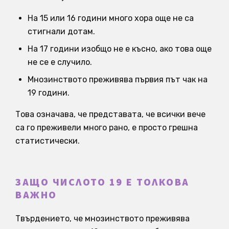
На 15 или 16 години много хора още не са
стигнали дотам.
На 17 години изобщо не е късно, ако това още
не се е случило.
Мнозинството преживява първия път чак на
19 години.
Това означава, че представата, че всички вече
са го преживели много рано, е просто грешна
статистически.
ЗАЩО ЧИСЛОТО 19 Е ТОЛКОВА
ВАЖНО
Твърдението, че мнозинството преживява