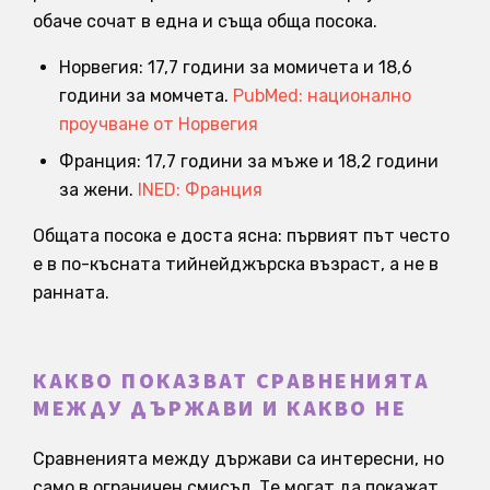
обаче сочат в една и съща обща посока.
Норвегия: 17,7 години за момичета и 18,6
години за момчета.
PubMed: национално
проучване от Норвегия
Франция: 17,7 години за мъже и 18,2 години
за жени.
INED: Франция
Общата посока е доста ясна: първият път често
е в по-късната тийнейджърска възраст, а не в
ранната.
КАКВО ПОКАЗВАТ СРАВНЕНИЯТА
МЕЖДУ ДЪРЖАВИ И КАКВО НЕ
Сравненията между държави са интересни, но
само в ограничен смисъл. Те могат да покажат