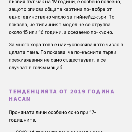
първия път чак на 19 години, е особено полезно,
защото описва общата картина по-добре от
едно-единствено число за тийнейджъри. То
показва, че типичният модел не се струпва
около 15 или 16 години, а осезаемо по-късно.
За много хора това е най-успокояващото число в
цялата тема. То показва, че по-късните първи
преживявания не само съществуват, а се
случват в голям мащаб.
ТЕНДЕНЦИЯТА ОТ 2019 ГОДИНА
НАСАМ
Промяната личи особено ясно при 17-
годишните.