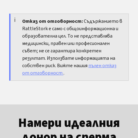
обясняват автоматично причините. Те само
Да, ако са големи и представителни. Те никога
ясно показват, че средно първият път днес е
не са напълно точни, но са много по-надеждни
по-късно.
от вирусни списъци, твърдения във форуми
Отказ от отговорност:
Съдържанието в
RattleStork е само с общоинформационна и
или отделни истории.
образователна цел. То не представлява
медицински, правен или професионален
съвет; не се гарантира конкретен
резултат. Използвате информацията на
собствен риск. Вижте нашия
пълен отказ
от отговорност
.
Намери идеалния
донор на сперма