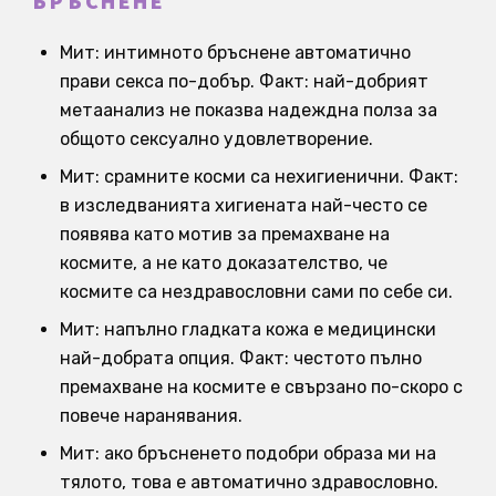
БРЪСНЕНЕ
Мит: интимното бръснене автоматично
прави секса по-добър. Факт: най-добрият
метаанализ не показва надеждна полза за
общото сексуално удовлетворение.
Мит: срамните косми са нехигиенични. Факт:
в изследванията хигиената най-често се
появява като мотив за премахване на
космите, а не като доказателство, че
космите са нездравословни сами по себе си.
Мит: напълно гладката кожа е медицински
най-добрата опция. Факт: честото пълно
премахване на космите е свързано по-скоро с
повече наранявания.
Мит: ако бръсненето подобри образа ми на
тялото, това е автоматично здравословно.