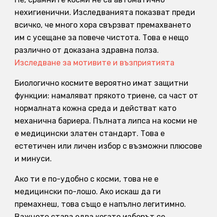
нехигиенични. Изследванията показват преди
всичко, че много хора свързват премахването
им с усещане за повече чистота. Това е нещо
различно от доказана здравна полза.
Изследване за мотивите и възприятията
Биологично космите вероятно имат защитни
функции: намаляват прякото триене, са част от
нормалната кожна среда и действат като
механична бариера. Пълната липса на косми не
е медицински златен стандарт. Това е
естетичен или личен избор с възможни плюсове
и минуси.
Ако ти е по-удобно с косми, това не е
медицински по-лошо. Ако искаш да ги
премахнеш, това също е напълно легитимно.
Важното става едва когато изборът се