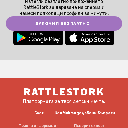
Изтегли безплатно приложението
RattleStork за даряване на сперма и
намери подходящи профили за минути.
ЗАПОЧНИ БЕЗПЛАТНО
RATTLESTORK
Платформата за твоя детски мечта.
Блог
Контакт
Често задавани въпроси
Правна информация
Поверителност