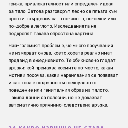
грижа, привлекателност или определен идеал
за тяло. Затова разговорът лесно се плъзга към
прости твърдения като по-чисто, по-секси или
по-добре в леглото. Изследванията не
подкрепят такава опростена картина.
Най-големият проблем е, че много проучвания
не измерват онова, което хората реално имат
предвид в ежедневието. Те обикновено гледат
връзки: кой премахва космите по-често, какви
мотиви посочва, какви наранявания се появяват
и как това е свързано със сексуалното
поведение или гениталния образ на тялото.
Такива данни са полезни, но не доказват
автоматично причинно-следствена връзка.