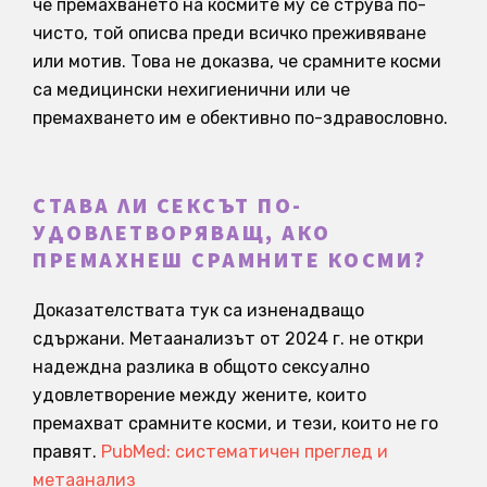
че премахването на космите му се струва по-
чисто, той описва преди всичко преживяване
или мотив. Това не доказва, че срамните косми
са медицински нехигиенични или че
премахването им е обективно по-здравословно.
СТАВА ЛИ СЕКСЪТ ПО-
УДОВЛЕТВОРЯВАЩ, АКО
ПРЕМАХНЕШ СРАМНИТЕ КОСМИ?
Доказателствата тук са изненадващо
сдържани. Метаанализът от 2024 г. не откри
надеждна разлика в общото сексуално
удовлетворение между жените, които
премахват срамните косми, и тези, които не го
правят.
PubMed: систематичен преглед и
метаанализ