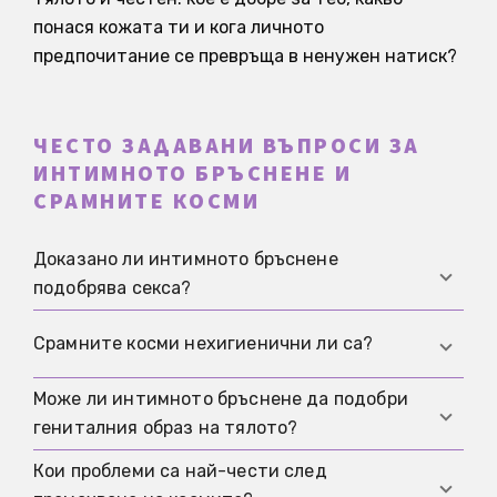
понася кожата ти и кога личното
предпочитание се превръща в ненужен натиск?
ЧЕСТО ЗАДАВАНИ ВЪПРОСИ ЗА
ИНТИМНОТО БРЪСНЕНЕ И
СРАМНИТЕ КОСМИ
Доказано ли интимното бръснене
подобрява секса?
Не надеждно. Най-силният актуален обзор не
Срамните косми нехигиенични ли са?
открива устойчиво предимство за общото
сексуално удовлетворение. Някои хора може
Може ли интимното бръснене да подобри
Не. Срамните косми не са знак за лоша
да се чувстват по-комфортно, но това не е
гениталния образ на тялото?
хигиена. Много хора свързват премахването
същото като общ научен ефект.
им с усещане за по-голяма чистота, но това
Кои проблеми са най-чести след
Да, субективно може. Но проучванията
описва преди всичко мотив, а не доказана