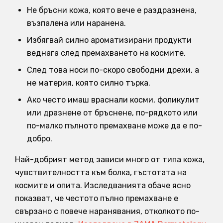
Не бръсни кожа, която вече е раздразнена,
възпалена или наранена.
Избягвай силно ароматизирани продукти
веднага след премахването на космите.
След това носи по-скоро свободни дрехи, а
не материя, която силно търка.
Ако често имаш враснали косми, фоликулит
или дразнене от бръснене, по-рядкото или
по-малко пълното премахване може да е по-
добро.
Най-добрият метод зависи много от типа кожа,
чувствителността към болка, гъстотата на
космите и опита. Изследванията обаче ясно
показват, че честото пълно премахване е
свързано с повече наранявания, отколкото по-