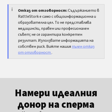
се прегледат. Същото важи, ако подобни
част от сексуалната динамика, но не е
оплаквания се повтарят след всяко бръснене.
медицински аргумент и не е автоматична
Отказ от отговорност:
Съдържанието в
RattleStork е само с общоинформационна и
причина да натоварваш кожата. Важното е кое
образователна цел. То не представлява
е доброволно, приятно и физически поносимо
медицински, правен или професионален
за теб.
съвет; не се гарантира конкретен
резултат. Използвате информацията на
собствен риск. Вижте нашия
пълен отказ
от отговорност
.
Намери идеалния
донор на сперма