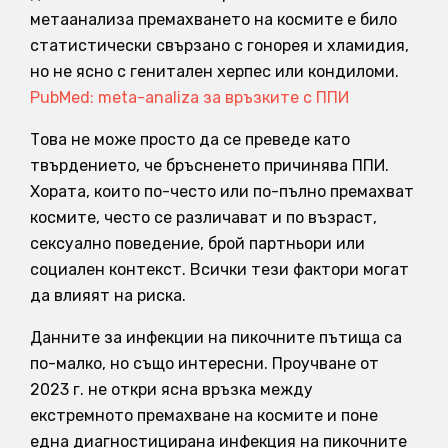
метаанализа премахването на космите е било
статистически свързано с гонорея и хламидия,
но не ясно с генитален херпес или кондиломи.
PubMed: meta-analiza за връзките с ППИ
Това не може просто да се преведе като
твърдението, че бръсненето причинява ППИ.
Хората, които по-често или по-пълно премахват
космите, често се различават и по възраст,
сексуално поведение, брой партньори или
социален контекст. Всички тези фактори могат
да влияят на риска.
Данните за инфекции на пикочните пътища са
по-малко, но също интересни. Проучване от
2023 г. не откри ясна връзка между
екстремното премахване на космите и поне
една диагностицирана инфекция на пикочните