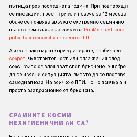
пътища през последната година. При повтарящи
се инфекции, тоест три или повече за 12 месеца,
обаче се появява връзка с екстремно седмично
пълно премахване на космите.
PubMed: extreme
pubic hair removal and recurrent UTI
Ако усещаш парене при уриниране, необичаен
секрет
, чувствителност или оплаквания след
секс, които се влошават след бръснене, е добре
да се изясни ситуацията, вместо да се поставя
самодиагноза. Не всичко е ППИ, но не всичко е и
просто раздразнение от бръснене.
СРАМНИТЕ КОСМИ
НЕХИГИЕНИЧНИ ЛИ СА?
Не, срамните косми не са автоматично