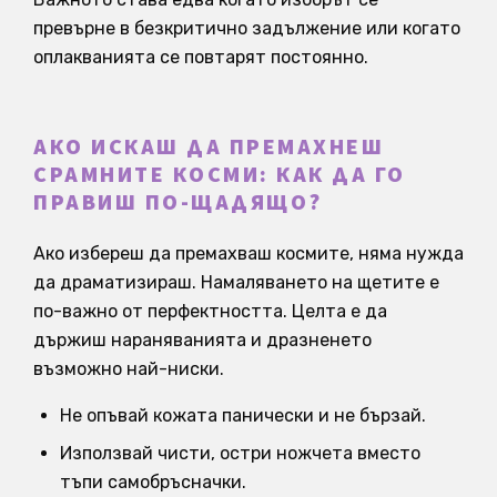
превърне в безкритично задължение или когато
оплакванията се повтарят постоянно.
АКО ИСКАШ ДА ПРЕМАХНЕШ
СРАМНИТЕ КОСМИ: КАК ДА ГО
ПРАВИШ ПО-ЩАДЯЩО?
Ако избереш да премахваш космите, няма нужда
да драматизираш. Намаляването на щетите е
по-важно от перфектността. Целта е да
държиш нараняванията и дразненето
възможно най-ниски.
Не опъвай кожата панически и не бързай.
Използвай чисти, остри ножчета вместо
тъпи самобръсначки.