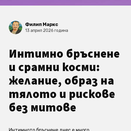
Филип Маркс
13 април 2026 година
Интимно бръснене
и срамни косми:
желание, образ на
тялото и рискове
без митове
Интимното бръснене днес е много