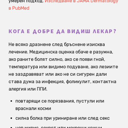
умерен подход.
Изследване в JAMA Dermatology
в PubMed
КОГА Е ДОБРЕ ДА ВИДИШ ЛЕКАР?
Не всяко дразнене след бръснене изисква
лечение. Медицинска оценка обаче е разумна,
ако раните болят силно, ако се появи гной,
температура или видимо подуване, ако лезиите
не заздравяват или ако не си сигурен дали
става дума за инфекция, фоликулит, контактна
алергия или ППИ.
повтарящи се порязвания, пустули или
враснали косми
силна болка при уриниране или след секс
нов мирис, секрет или мокрещи кожни