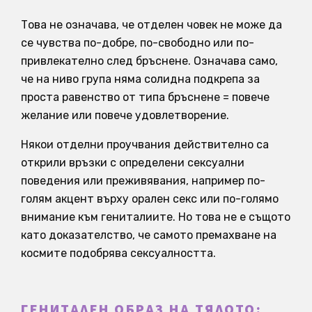
Това не означава, че отделен човек не може да
се чувства по-добре, по-свободно или по-
привлекателно след бръснене. Означава само,
че на ниво група няма солидна подкрепа за
проста равенство от типа бръснене = повече
желание или повече удовлетворение.
Някои отделни проучвания действително са
открили връзки с определени сексуални
поведения или преживявания, например по-
голям акцент върху орален секс или по-голямо
внимание към гениталиите. Но това не е същото
като доказателство, че самото премахване на
космите подобрява сексуалността.
ГЕНИТАЛЕН ОБРАЗ НА ТЯЛОТО: