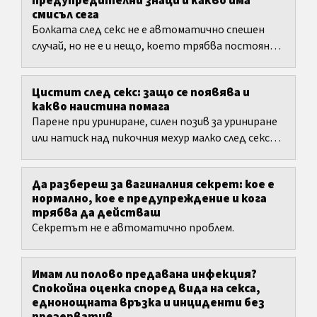
предупредителни знаци и какво има
смисъл сега
Болката след секс не е автоматично спешен
случай, но не е и нещо, което трябва постоянно
да потискаш.
Цистит след секс: защо се появява и
какво наистина помага
Парене при уриниране, силен позив за уриниране
или натиск над пикочния мехур малко след секс
често съответстват на цистит след секс.
Да разбереш за вагиналния секрет: кое е
нормално, кое е предупреждение и кога
трябва да действaш
Секретът не е автоматично проблем.
Имам ли полово предавана инфекция?
Спокойна оценка според вида на секса,
еднонощната връзка и инциденти без