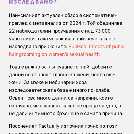
ИЗСЛЕДВАНО?
Най-силният актуален обзор е систематичен
преглед с метаанализ от 2024 г. Той обединява
22 наблюдателни проучвания с над 73 000
участници, така че показва най-вече какво е
изследвано при жените.
PubMed: Effects of pubic
hair grooming on women's sexual health
Това е важно за тълкуването: най-добрите
данни се отнасят главно за жени, често cis-
жени. За мъже и небинарни хора
изследователската база е много по-слаба.
Освен това много данни са напречни, което
означава, че показват какво се среща заедно, а
не дали интимното бръснене е самата причина.
Посоченият Factually източник точно по този
въпрос разглежда сексуалното удовлетворение,