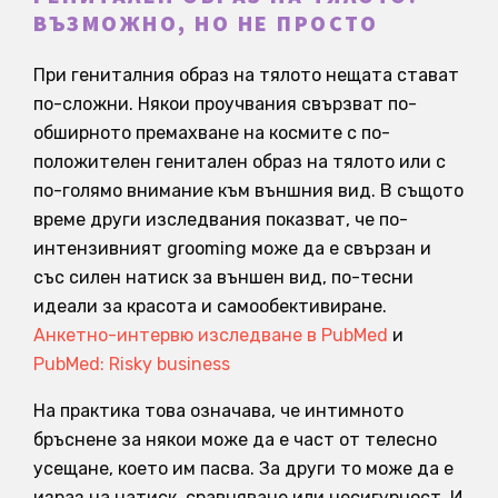
ВЪЗМОЖНО, НО НЕ ПРОСТО
При гениталния образ на тялото нещата стават
по-сложни. Някои проучвания свързват по-
обширното премахване на космите с по-
положителен генитален образ на тялото или с
по-голямо внимание към външния вид. В същото
време други изследвания показват, че по-
интензивният grooming може да е свързан и
със силен натиск за външен вид, по-тесни
идеали за красота и самообективиране.
Анкетно-интервю изследване в PubMed
и
PubMed: Risky business
На практика това означава, че интимното
бръснене за някои може да е част от телесно
усещане, което им пасва. За други то може да е
израз на натиск, сравняване или несигурност. И