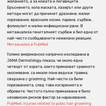
желанието, а за кожата и лигавиците.
Бръсненето, кола маската, лазерът или други
методи могат да причинят дразнене, малки
порязвания, враснали косми, парене, сърбеж,
фоликулит и малки инфекциозни рани. В
метаанализа гениталният сърбеж е бил една от
най-често съобщаваните нежелани реакции.
Метаанализ в PubMed
Голямо американско напречно изследване в
JAMA Dermatology показа, че около една
четвърт от хората, които премахват срамното
окосмяване, са имали поне веднъж травма,
свързана с grooming. Най-чести са били
порязванията, след това изгарянията и
обривите. Честото пълно премахване е било
независим рисков фактор за наранявания.
PubMed: injuries related to pubic hair grooming