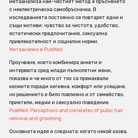
метаанализа най-честият метод е бръсненето
с неелектрическа самобръсначка. В
изследванията постоянно се повтарят едни и
същи мотиви: чувство за чистота, удобство,
естетически предпочитания, сексуална
привлекателност и социални норми.
Метаанализ в PubMed
Проучване, което комбинира анкети и
интервюта сред млади пълнолетни жени,
показва и че много от тях са премахвали
космите поради хигиена, комфорт или усещане,
но решението е било повлияно и от семейство,
приятели, медии и сексуално поведение.
PubMed: Perceptions and correlates of pubic hair
removal and grooming
Основната идея е следната: когато някой казва,