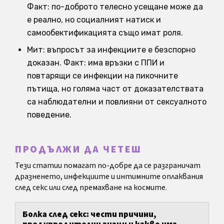
Факт: по-доброто телесно усещане може да
е реално, но социалният натиск и
самообектификацията също имат роля.
Мит: въпросът за инфекциите е безспорно
доказан. Факт: има връзки с ППИ и
повтарящи се инфекции на пикочните
пътища, но голяма част от доказателствата
са наблюдателни и повлияни от сексуалното
поведение.
ПРОДЪЛЖИ ДА ЧЕТЕШ
Тези статии помагат по-добре да се разграничат
дразненето, инфекциите и интимните оплаквания
след секс или след премахване на космите.
Болка след секс: чести причини,