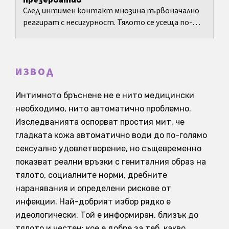
презерватив
След интимен контакт мнозина първоначално
реагират с несигурност. Тялото се усеща по-
различно, изведнъж се обръща внимание на всяко
опъване, всяка...
ИЗВОД
Интимното бръснене не е нито медицински
необходимо, нито автоматично проблемно.
Изследванията оспорват простия мит, че
гладката кожа автоматично води до по-голямо
сексуално удовлетворение, но същевременно
показват реални връзки с гениталния образ на
тялото, социалните норми, дребните
наранявания и определени рискове от
инфекции. Най-добрият избор рядко е
идеологически. Той е информиран, близък до
тялото и честен: кое е добре за теб, какво