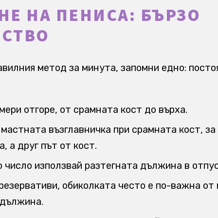
НЕ НА ПЕНИСА: БЪРЗО
СТВО
авилния метод за минута, запомни едно: пост
ери отгоре, от срамната кост до върха.
мастната възглавничка при срамната кост, за
, а друг път от кост.
о число използвай разтегната дължина в отпу
резервативи, обиколката често е по-важна от
дължина.