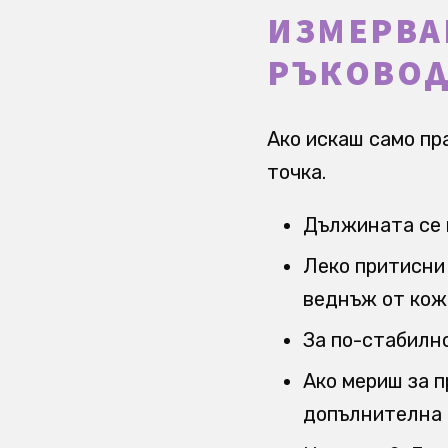
ИЗМЕРВА
РЪКОВОД
Ако искаш само пр
точка.
Дължината се м
Леко притисни 
веднъж от кожа
За по-стабилн
Ако мериш за п
допълнителна 