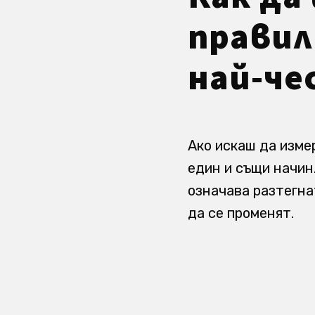
правил
най-че
Ако искаш да изме
един и същи начин
означава разтегна
да се променят.