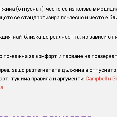
лжина (отпуснат): често се използва в медици
ащото се стандартизира по-лесно и често е б
ция: най-близка до реалността, но зависи от 
о по-важна за комфорт и пасване на презерват
ереш защо разтегнатата дължина в отпуснато
арт, тук има правила и аргументи:
Campbell и Gi
на