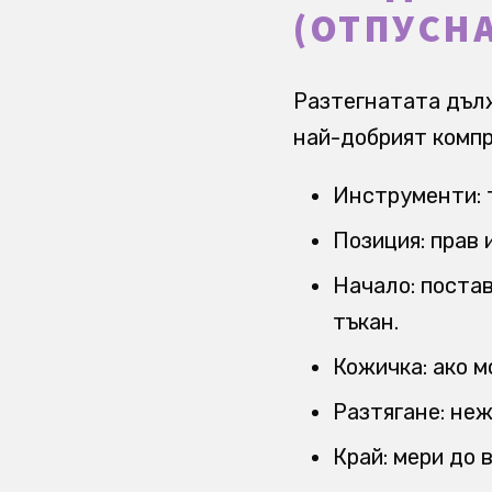
(ОТПУСНА
Разтегнатата дълж
най-добрият комп
Инструменти: т
Позиция: прав 
Начало: постав
тъкан.
Кожичка: ако м
Разтягане: неж
Край: мери до 