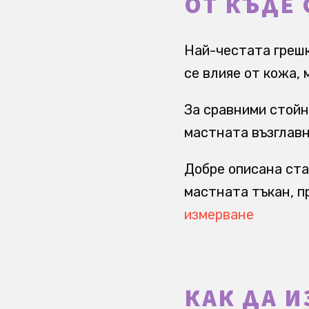
ОТ КЪДЕ 
Най-честата грешк
се влияе от кожа, 
За сравними стойн
мастната възглавн
Добре описана ста
мастната тъкан, п
измерване
КАК ДА 