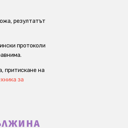
кожа, резултатът
цински протоколи
равнима.
а, притискане на
ехника за
ДЪЛЖИНА