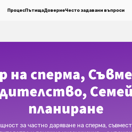
Процес
Пътища
Доверие
Често задавани въпроси
р на сперма, Съвм
дителство, Семе
планиране
щност за частно даряване на сперма, съвмес