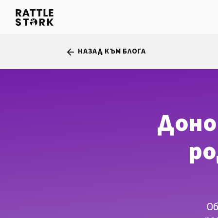
НАЗАД КЪМ БЛОГА
arrow_back
Доно
ро
Об