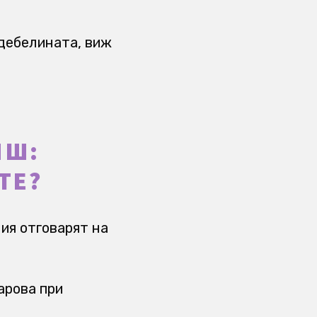
 дебелината, виж
ИШ:
ТЕ?
ия отговарят на
арова при