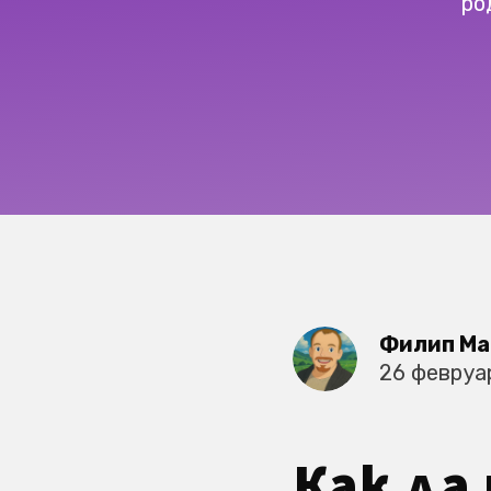
ро
Филип Ма
26 февруа
Как да