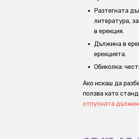
Разтегната дъ
литература, з
в ерекция.
Дължина в ерек
ерекцията.
Обиколка: чест
Ако искаш да разб
ползва като станд
отпусната дължи