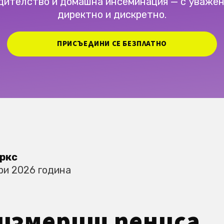
дителство и домашна инсеминация — с уважен
директно и дискретно.
ПРИСЪЕДИНИ СЕ БЕЗПЛАТНО
ркс
ри 2026 година
 измериш пениса