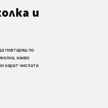
олка и
да повтаряш по
иколка, какво
ки карат числата