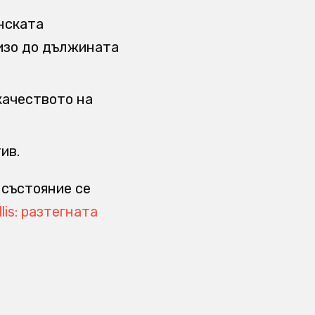
нската
лизо до дължината
качеството на
ив.
 състояние се
llis: разтегната