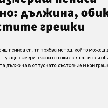
но: дължина, обик
стите грешки
риш пениса си, ти трябва метод, който можеш 
. Тук ще намериш ясни стъпки за дължина и об
та дължина в отпуснато състояние и кои греш