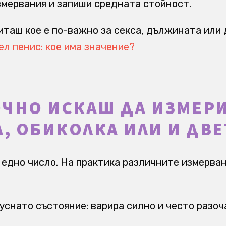
змервания и запиши средната стойност.
иташ кое е по-важно за секса, дължината или
ел пенис: кое има значение?
ОЧНО ИСКАШ ДА ИЗМЕР
, ОБИКОЛКА ИЛИ И ДВЕ
 едно число. На практика различните измерван
снато състояние: варира силно и често разоч