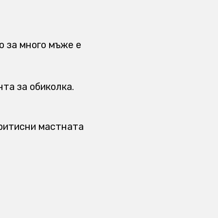
о за много мъже е
та за обиколка.
притисни мастната