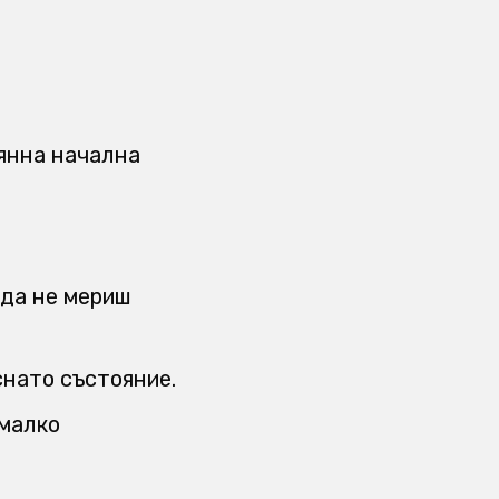
оянна начална
 да не мериш
снато състояние.
 малко