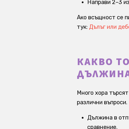
Направи 2–3 и
Ако всъщност се п
тук:
Дълъг или деб
КАКВО Т
ДЪЛЖИНА
Много хора търсят
различни въпроси.
Дължина в отпу
сравнение.