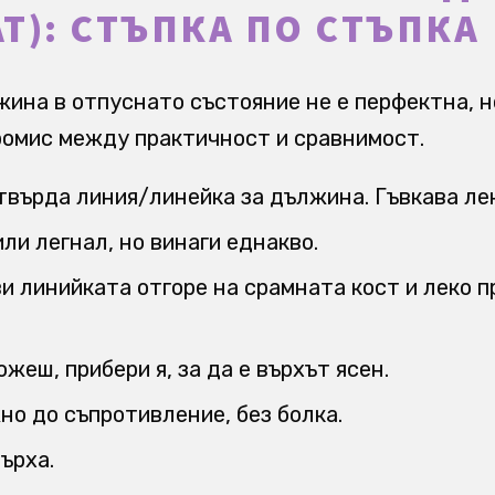
Т): СТЪПКА ПО СТЪПКА
ина в отпуснато състояние не е перфектна, н
ромис между практичност и сравнимост.
върда линия/линейка за дължина. Гъвкава лен
или легнал, но винаги еднакво.
и линийката отгоре на срамната кост и леко 
ожеш, прибери я, за да е върхът ясен.
но до съпротивление, без болка.
върха.