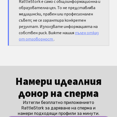
RattleStork е само с общоинформационна и
удоволствие, гоненето на по-голямо рядко
образователна цел. То не представлява
подобрява качеството и по-често добавя
медицински, правен или професионален
напрежение.
съвет; не се гарантира конкретен
резултат. Използвате информацията на
собствен риск. Вижте нашия
пълен отказ
от отговорност
.
Намери идеалния
донор на сперма
Изтегли безплатно приложението
RattleStork за даряване на сперма и
намери подходящи профили за минути.