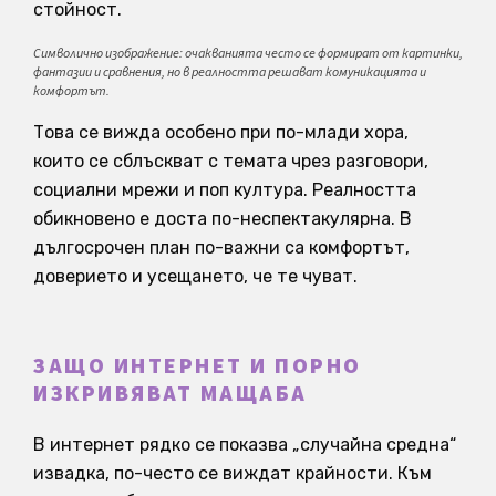
стойност.
Символично изображение: очакванията често се формират от картинки,
фантазии и сравнения, но в реалността решават комуникацията и
комфортът.
Това се вижда особено при по-млади хора,
които се сблъскват с темата чрез разговори,
социални мрежи и поп култура. Реалността
обикновено е доста по-неспектакулярна. В
дългосрочен план по-важни са комфортът,
доверието и усещането, че те чуват.
ЗАЩО ИНТЕРНЕТ И ПОРНО
ИЗКРИВЯВАТ МАЩАБА
В интернет рядко се показва „случайна средна“
извадка, по-често се виждат крайности. Към