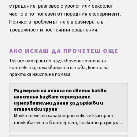
страдание, разговор с уролог или сексолог
често е по-полезен от поредния експеримент.
Понякога проблемът не е в размера, а в
тревожност и постоянни сравнения.
АКО ИСКАШ ДА ПРОЧЕТЕШ ОЩЕ
Тук ще намериш по-задълбочени статии за
контекста, оплакванията и това, което на
практика наистина помага.
Размерът на пениса по света: какво
наистина казват сериозните
измервателни данни за държави и
етнически групи
Малко телесни характеристики се класират
толкова често в интернет, колкото размерът
на пениса. Именно тук започва проблемът:
повечето списъци смесват...