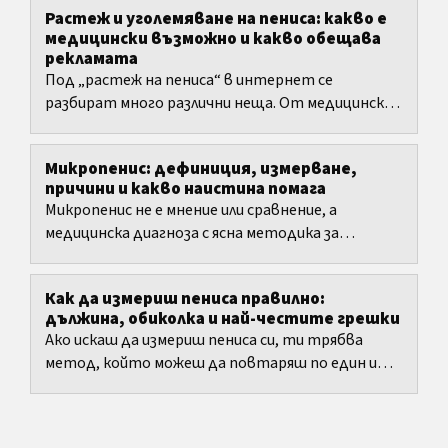
Растеж и уголемяване на пениса: какво е
медицински възможно и какво обещава
рекламата
Под „растеж на пениса“ в интернет се
разбират много различни неща. От медицинска
гледна точка „растеж“ се отнася най-вече до
развитието през...
Микропенис: дефиниция, измерване,
причини и какво наистина помага
Микропенис не е мнение или сравнение, а
медицинска диагноза с ясна методика за
измерване и възрастови референтни
стойности.
Как да измериш пениса правилно:
дължина, обиколка и най-честите грешки
Ако искаш да измериш пениса си, ти трябва
метод, който можеш да повтаряш по един и
същи начин. Тук ще намериш ясни стъпки за
дължина и обиколка,...