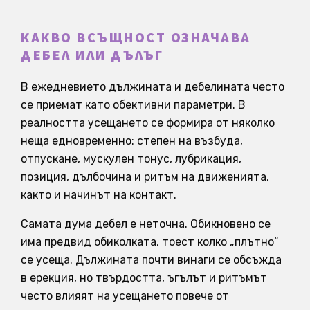
КАКВО ВСЪЩНОСТ ОЗНАЧАВА
ДЕБЕЛ ИЛИ ДЪЛЪГ
В ежедневието дължината и дебелината често
се приемат като обективни параметри. В
реалността усещането се формира от няколко
неща едновременно: степен на възбуда,
отпускане, мускулен тонус, лубрикация,
позиция, дълбочина и ритъм на движенията,
както и начинът на контакт.
Самата дума дебел е неточна. Обикновено се
има предвид обиколката, тоест колко „плътно“
се усеща. Дължината почти винаги се обсъжда
в ерекция, но твърдостта, ъгълът и ритъмът
често влияят на усещането повече от