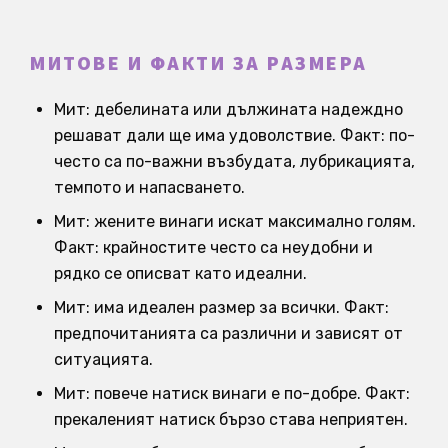
МИТОВЕ И ФАКТИ ЗА РАЗМЕРА
Мит: дебелината или дължината надеждно
решават дали ще има удоволствие. Факт: по-
често са по-важни възбудата, лубрикацията,
темпото и напасването.
Мит: жените винаги искат максимално голям.
Факт: крайностите често са неудобни и
рядко се описват като идеални.
Мит: има идеален размер за всички. Факт:
предпочитанията са различни и зависят от
ситуацията.
Мит: повече натиск винаги е по-добре. Факт:
прекаленият натиск бързо става неприятен.