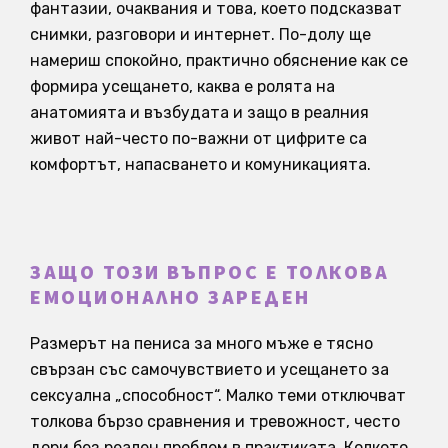
фантазии, очаквания и това, което подсказват
снимки, разговори и интернет. По-долу ще
намериш спокойно, практично обяснение как се
формира усещането, каква е ролята на
анатомията и възбудата и защо в реалния
живот най-често по-важни от цифрите са
комфортът, напасването и комуникацията.
ЗАЩО ТОЗИ ВЪПРОС Е ТОЛКОВА
ЕМОЦИОНАЛНО ЗАРЕДЕН
Размерът на пениса за много мъже е тясно
свързан със самочувствието и усещането за
сексуална „способност“. Малко теми отключват
толкова бързо сравнения и тревожност, често
дори без реален проблем в практиката. Колкото