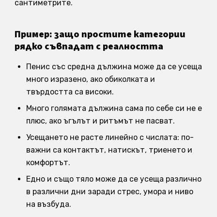
сантиметрите.
Пример: защо простите категории
рядко съвпадат с реалността
Пенис със средна дължина може да се усеща
много изразено, ако обиколката и
твърдостта са високи.
Много голямата дължина сама по себе си не е
плюс, ако ъгълът и ритъмът не пасват.
Усещането не расте линейно с числата: по-
важни са контактът, натискът, триенето и
комфортът.
Едно и също тяло може да се усеща различно
в различни дни заради стрес, умора и ниво
на възбуда.