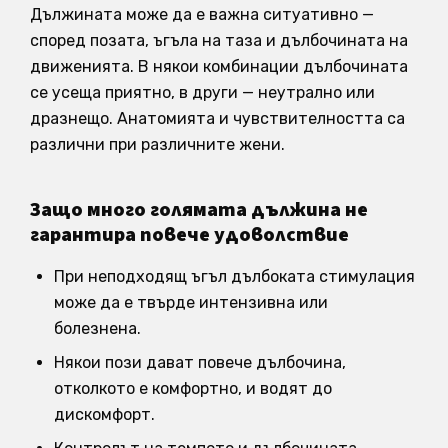
Дължината може да е важна ситуативно —
според позата, ъгъла на таза и дълбочината на
движенията. В някои комбинации дълбочината
се усеща приятно, в други — неутрално или
дразнещо. Анатомията и чувствителността са
различни при различните жени.
Защо много голямата дължина не
гарантира повече удоволствие
При неподходящ ъгъл дълбоката стимулация
може да е твърде интензивна или
болезнена.
Някои пози дават повече дълбочина,
отколкото е комфортно, и водят до
дискомфорт.