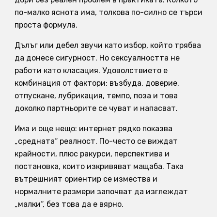
по-малко яснота има, толкова по-силно се търси
проста формула.
Дълъг или дебел звучи като избор, който трябва
да донесе сигурност. Но сексуалността не
работи като класация. Удоволствието е
комбинация от фактори: възбуда, доверие,
отпускане, лубрикация, темпо, поза и това
доколко партньорите се чуват и напасват.
Има и още нещо: интернет рядко показва
„средната“ реалност. По-често се виждат
крайности, плюс ракурси, перспектива и
постановка, които изкривяват мащаба. Така
вътрешният ориентир се измества и
нормалните размери започват да изглеждат
„малки“, без това да е вярно.