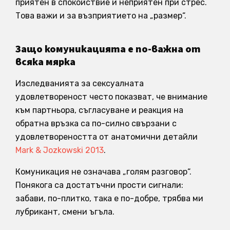
приятен в спокойствие и неприятен при стрес.
Това важи и за възприятието на „размер“.
Защо комуникацията е по-важна от
всяка мярка
Изследванията за сексуалната
удовлетвореност често показват, че внимание
към партньора, съгласуване и реакция на
обратна връзка са по-силно свързани с
удовлетвореността от анатомични детайли
Mark & Jozkowski 2013
.
Комуникация не означава „голям разговор“.
Понякога са достатъчни прости сигнали:
забави, по-плитко, така е по-добре, трябва ми
лубрикант, смени ъгъла.