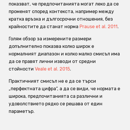
показват, че предпочитанията могат леко да се
променят според контекста, например между
кратка връзка и дългосрочни отношения, без
крайностите да станат норма
Prause et al. 2011
.
Голям обзор за измерените размери
допълнително показва колко широк е
нормалният диапазон и колко малко смисъл има
да се правят лични изводи от средни
стойности
Veale et al. 2015
.
Практичният смисъл не е да се търси
„перфектната цифра“, а да се види, че нормата е
широка, предпочитанията са различни и
удоволствието рядко се решава от един
параметър.