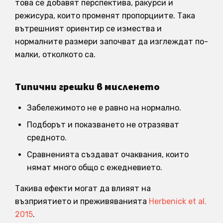
това се добавят перспектива, ракурси и
режисура, които променят пропорциите. Така
вътрешният ориентир се измества и
нормалните размери започват да изглеждат по-
малки, отколкото са.
Типични грешки в мисленето
Забележимото не е равно на нормално.
Подборът и показването не отразяват
средното.
Сравненията създават очаквания, които
нямат много общо с ежедневието.
Такива ефекти могат да влияят на
възприятието и преживяванията
Herbenick et al.
2015
.