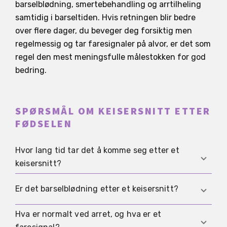
barselblødning, smertebehandling og arrtilheling
samtidig i barseltiden. Hvis retningen blir bedre
over flere dager, du beveger deg forsiktig men
regelmessig og tar faresignaler på alvor, er det som
regel den mest meningsfulle målestokken for god
bedring.
SPØRSMÅL OM KEISERSNITT ETTER
FØDSELEN
Hvor lang tid tar det å komme seg etter et
keisersnitt?
Mange hverdagsbevegelser blir tydelig lettere i
Er det barselblødning etter et keisersnitt?
løpet av de første to ukene, men en stabil
belastbarhet utvikler seg ofte over flere uker
Hva er normalt ved arret, og hva er et
Ja, fordi barselblødning oppstår gjennom