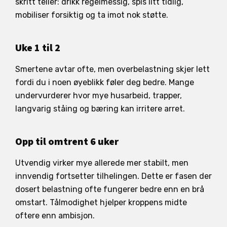
skritt teller: drikk regelmessig, spis litt tidlig,
mobiliser forsiktig og ta imot nok støtte.
Uke 1 til 2
Smertene avtar ofte, men overbelastning skjer lett
fordi du i noen øyeblikk føler deg bedre. Mange
undervurderer hvor mye husarbeid, trapper,
langvarig ståing og bæring kan irritere arret.
Opp til omtrent 6 uker
Utvendig virker mye allerede mer stabilt, men
innvendig fortsetter tilhelingen. Dette er fasen der
dosert belastning ofte fungerer bedre enn en brå
omstart. Tålmodighet hjelper kroppens midte
oftere enn ambisjon.