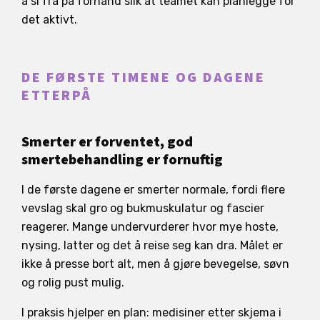
å si fra på forhånd slik at teamet kan planlegge for
det aktivt.
DE FØRSTE TIMENE OG DAGENE
ETTERPÅ
Smerter er forventet, god
smertebehandling er fornuftig
I de første dagene er smerter normale, fordi flere
vevslag skal gro og bukmuskulatur og fascier
reagerer. Mange undervurderer hvor mye hoste,
nysing, latter og det å reise seg kan dra. Målet er
ikke å presse bort alt, men å gjøre bevegelse, søvn
og rolig pust mulig.
I praksis hjelper en plan: medisiner etter skjema i