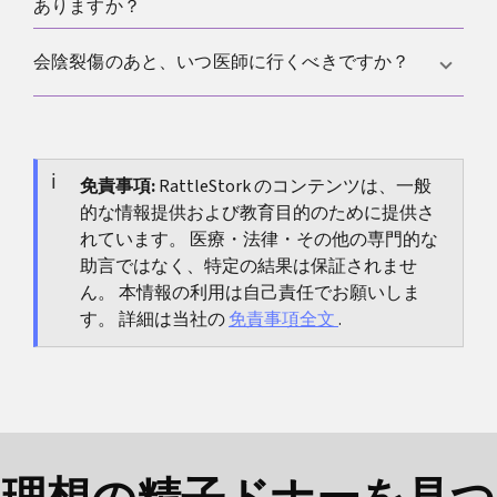
ら理学療法の評価が役立ちます。
ありますか？
を増やさないときに有効です。傷がまだ新しい、刺
激が強い場合は休息が優先で、迷うときは助産師や
確実な予防法はありませんが、妊娠中の会陰マッサ
会陰裂傷のあと、いつ医師に行くべきですか？
理学療法に相談するとよいです。
ージや分娩中の会陰保護は状況によって助けになる
ことがあります。深い損傷の既往がある場合は、次
発熱、痛みの急な悪化、傷の明らかな異常、または
回妊娠の早い段階で分娩計画を相談するのがよいで
新たなガスや便の保持障害があれば、待たずに速や
す。
かに受診してください。
免責事項:
RattleStork のコンテンツは、一般
的な情報提供および教育目的のために提供さ
れています。 医療・法律・その他の専門的な
助言ではなく、特定の結果は保証されませ
ん。 本情報の利用は自己責任でお願いしま
す。 詳細は当社の
免責事項全文
.