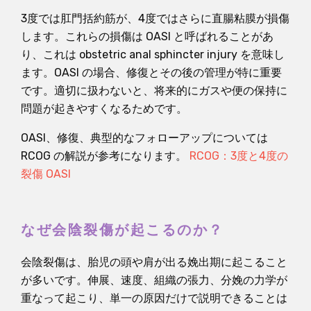
3度では肛門括約筋が、4度ではさらに直腸粘膜が損傷
します。これらの損傷は OASI と呼ばれることがあ
り、これは obstetric anal sphincter injury を意味し
ます。OASI の場合、修復とその後の管理が特に重要
です。適切に扱わないと、将来的にガスや便の保持に
問題が起きやすくなるためです。
OASI、修復、典型的なフォローアップについては
RCOG の解説が参考になります。
RCOG：3度と4度の
裂傷 OASI
なぜ会陰裂傷が起こるのか？
会陰裂傷は、胎児の頭や肩が出る娩出期に起こること
が多いです。伸展、速度、組織の張力、分娩の力学が
重なって起こり、単一の原因だけで説明できることは