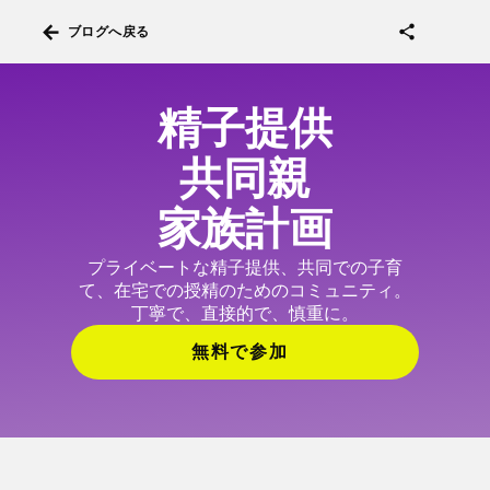
arrow_back
share
ブログへ戻る
精子提供
共同親
家族計画
プライベートな精子提供、共同での子育
て、在宅での授精のためのコミュニティ。
丁寧で、直接的で、慎重に。
無料で参加