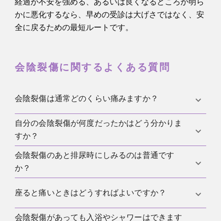
経過が不安を強める、あるいは良くなるどころか明ら
かに悪化するなら、早めの受診は大げさではなく、安
全に戻るための最短ルートです。
会陰裂傷に関するよくある質問
会陰裂傷は通常どのくらい痛みますか？
自分の会陰裂傷が何度だったかはどう分かりま
最初の数日は痛みがよくありますが、多くの人は1〜
すか？
2週間でかなり改善します。深い損傷ではさらに時間
がかかり、負荷に耐えられるようになるまで数週間
会陰裂傷のあと排尿時にしみるのは普通です
等級は痛みだけでは判断できず、分娩後の診察と記
かかることがあります。
か？
録で確認します。なので、フォローアップの際に記
録された所見を尋ねるとよいです。
はい、特に最初の数日は、尿が刺激された粘膜に触
座ると痛いときはどうすればよいですか？
れてしみることがあります。ただし、強く悪化す
る、発熱を伴う、ほとんど排尿できない場合は、医
会陰裂傷があっても入浴やシャワーはできます