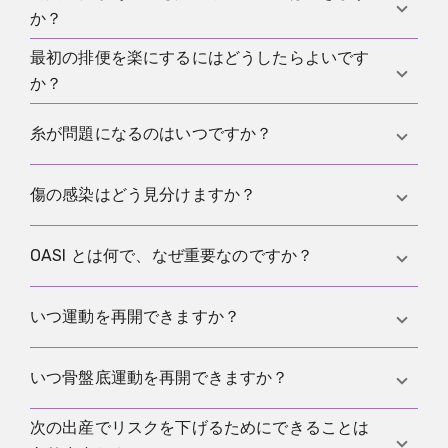
横向きに座る、短時間だけ座る、こまめに体勢を変
療的な評価が必要です。
か？
える、活動後に冷やす、などが多くの人に役立ちま
す。長時間我慢すると、腫れと痛みが増えやすいで
最初の排便を楽にするにはどうしたらよいです
水流がやさしく、その後に注意して乾かすなら、シ
す。
か？
ャワーは比較的早く始められることが多いです。短
いぬるめの入浴は心地よいことがありますが、長風
大切なのは便をやわらかく保ち、できるだけいきま
糸が問題になるのはいつですか？
呂は組織がふやけて痛みが増えやすいため、あまり
ないことです。十分な水分、温かい食事、休息が助
向きません。
けになります。ひどい場合は、便をやわらかくする
軽いチクチク感は普通ですが、糸が強くこすれる、
傷の感染はどう見分けますか？
ための医療的アドバイスが有効です。
何かが開く感じがする、痛みや赤みが増す場合は、
再診が必要です。
痛みの増加、強い発赤、熱感、滲出液、悪臭、発熱
OASI とは何で、なぜ重要なのですか？
などが警告サインです。その場合は早めに医療機関
で診てもらう方がよいです。
OASI は肛門括約筋が損傷する傷を指します。修復と
いつ運動を再開できますか？
その後の管理を計画的に行う必要があり、将来のガ
スや便の保持問題を防ぐうえで重要だからです。
やさしい運動は比較的早く再開できることが多いで
いつ骨盤底運動を再開できますか？
すが、強い運動は治癒、痛み、骨盤底の状態に合わ
せて調整します。圧迫感、失禁、続く痛みがあるな
次の出産でリスクを下げるためにできることは
やさしい運動は、痛み、引きつれ、下向きの圧迫感